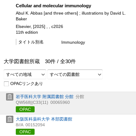
Cellular and molecular immunology
Abul K. Abbas [and three others] ; illustrations by David L.
Baker
Elsevier, [2025] , , c2026
11th edition
タイトル別名
Immunology
大学図書館所蔵
30
件 /
全
30
件
すべての地域
すべての図書館
OPACリンクあり
岩手医科大学 附属図書館 分館
分館
QW568||C33(11)
00065960
OPAC
大阪医科薬科大学 本部図書館
8//A
00152094
OPAC