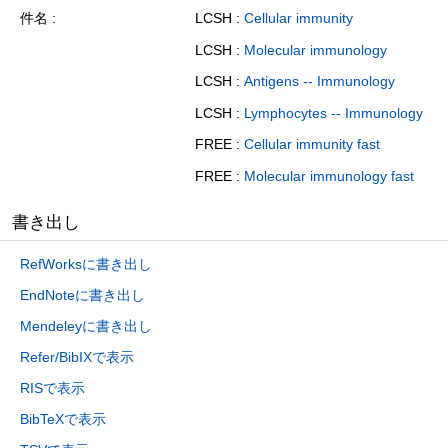
件名
LCSH :
Cellular immunity
LCSH :
Molecular immunology
LCSH :
Antigens -- Immunology
LCSH :
Lymphocytes -- Immunology
FREE :
Cellular immunity fast
FREE :
Molecular immunology fast
書き出し
RefWorksに書き出し
EndNoteに書き出し
Mendeleyに書き出し
Refer/BibIXで表示
RISで表示
BibTeXで表示