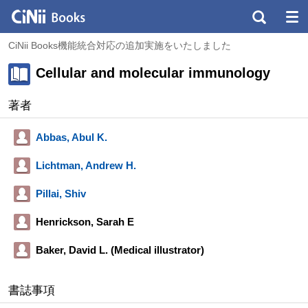
CiNii Books機能統合対応の追加実施をいたしました
Cellular and molecular immunology
著者
Abbas, Abul K.
Lichtman, Andrew H.
Pillai, Shiv
Henrickson, Sarah E
Baker, David L. (Medical illustrator)
書誌事項