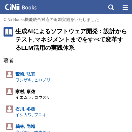
CiNii Books機能統合対応の追加実施をいたしました
生成AIによるソフトウェア開発 : 設計から
テスト,マネジメントまでをすべて変革す
るLLM活用の実践体系
著者
鷲崎, 弘宜
ワシザキ, ヒロノリ
家村, 康佑
イエムラ, コウスケ
石川, 冬樹
イシカワ, フユキ
鵜林, 尚靖