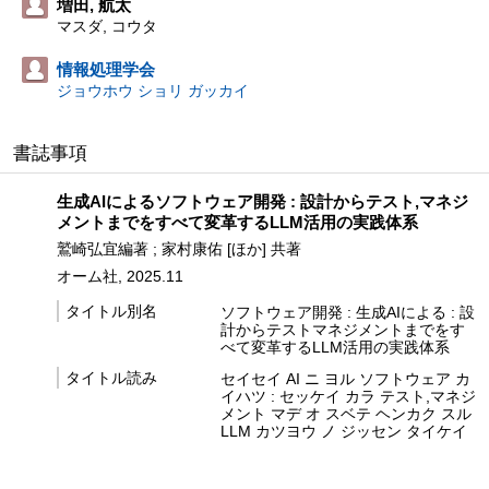
増田, 航太
マスダ, コウタ
情報処理学会
ジョウホウ ショリ ガッカイ
書誌事項
生成AIによるソフトウェア開発 : 設計からテスト,マネジ
メントまでをすべて変革するLLM活用の実践体系
鷲崎弘宜編著 ; 家村康佑 [ほか] 共著
オーム社, 2025.11
タイトル別名
ソフトウェア開発 : 生成AIによる : 設
計からテストマネジメントまでをす
べて変革するLLM活用の実践体系
タイトル読み
セイセイ AI ニ ヨル ソフトウェア カ
イハツ : セッケイ カラ テスト,マネジ
メント マデ オ スベテ ヘンカク スル
LLM カツヨウ ノ ジッセン タイケイ