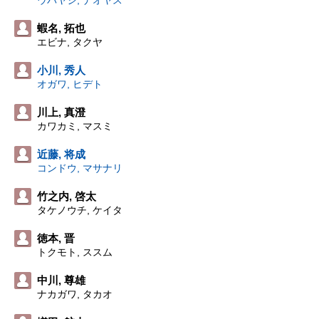
ウバヤシ, ナオヤス
蝦名, 拓也
エビナ, タクヤ
小川, 秀人
オガワ, ヒデト
川上, 真澄
カワカミ, マスミ
近藤, 将成
コンドウ, マサナリ
竹之内, 啓太
タケノウチ, ケイタ
徳本, 晋
トクモト, ススム
中川, 尊雄
ナカガワ, タカオ