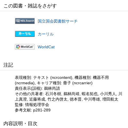
この図書・雑誌をさがす
国立国会図書館サーチ
カーリル
WorldCat
注記
表現種別: テキスト (ncrcontent), 機器種別: 機器不用
(ncrmedia), キャリア種別: 冊子 (ncrcarrier)
責任表示(誤植): 鵜林尚請
その他の共著者: 石川冬樹, 鵜林尚靖, 蝦名拓也, 小川秀人, 川
上真澄, 近藤将成, 竹之内啓太, 徳本晋, 中川尊雄, 増田航太
監修: 情報処理学会
参考文献: p281-289
内容説明・目次