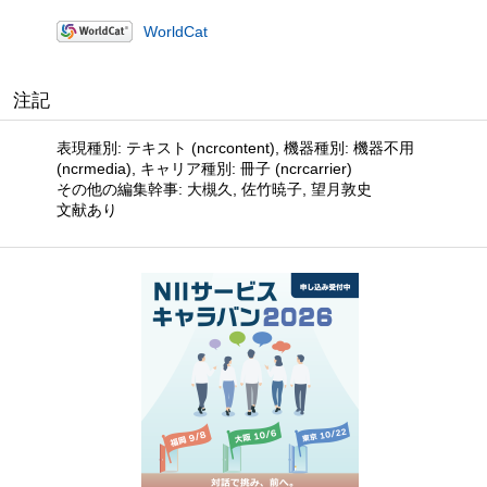
WorldCat
注記
表現種別: テキスト (ncrcontent), 機器種別: 機器不用
(ncrmedia), キャリア種別: 冊子 (ncrcarrier)
その他の編集幹事: 大槻久, 佐竹暁子, 望月敦史
文献あり