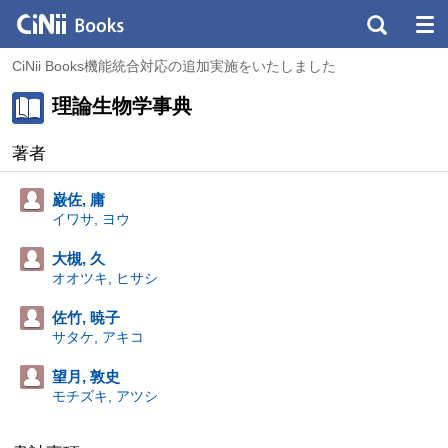
CiNii Books機能統合対応の追加実施をいたしました
理論生物学事典
著者
巌佐, 庸
イワサ, ヨウ
大槻, 久
オオツキ, ヒサシ
佐竹, 暁子
サタケ, アキコ
望月, 敦史
モチズキ, アツシ