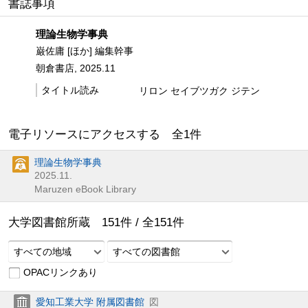
書誌事項
理論生物学事典
巌佐庸 [ほか] 編集幹事
朝倉書店, 2025.11
タイトル読み
リロン セイブツガク ジテン
電子リソースにアクセスする 全
1
件
理論生物学事典
2025.11.
Maruzen eBook Library
大学図書館所蔵
151
件 /
全
151
件
すべての地域
すべての図書館
OPACリンクあり
愛知工業大学 附属図書館
図