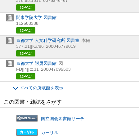
378.55:1511
0075946467
OPAC
関東学院大学 図書館
112503388
OPAC
京都大学 人文科学研究所 図書室
本館
377.21||Ka/86
200046779019
OPAC
京都大学 附属図書館
図
FD||4||ニ31
200047095503
OPAC
すべての所蔵館を表示
この図書・雑誌をさがす
国立国会図書館サーチ
カーリル