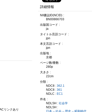
詳細情報
NII書誌ID(NCID)
BN00866703
出版国コード
ja
タイトル言語コード
jpn
本文言語コード
jpn
出版地
京都
ページ数/冊数
280p
大きさ
22cm
分類
NDC8 :
362.1
NDC8 :
361
NDLC :
EC1
件名
NDLSH :
社会学
NDLSH :
PACリンクあり
日本 -- 社会 -- 歴史 -- 昭和時代