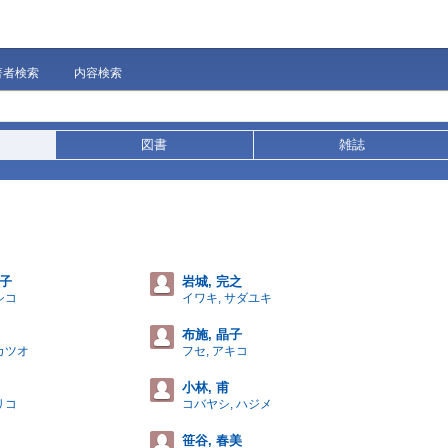
著者検索
内容検索
図書
雑誌
し子
岩城, 完之
シコ
イワキ, サダユキ
布施, 晶子
カツオ
フセ, アキコ
小林, 甫
リコ
コバヤシ, ハジメ
笹谷, 春美