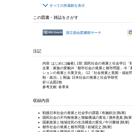
すべての所蔵館を表示
この図書・雑誌をさがす
国立国会図書館サーチ
注記
内容: はじめに(編者), 1部: 国民社会の発展と社会学(
企業・家族の変貌(4「都市社会の発展と都市問題」-8「農
ションの発展と大衆文化」-12「社会発展と貧困・福祉問題
制・政治」), 附論: 日本社会の発展と社会学研究
折り込図2枚
参考文献: 各章末
収録内容
戦後日本社会の発展と社会学の課題 / 布施鉄治 [執筆]
国民社会の不均衡発展と階級構成の変化 / 酒井恵真 [執筆
国家政策と地域住民の生活構造の変化 / 中川勝雄 [執筆]
都市社会の発展と都市問題 / 岩城完之 [執筆]
企業組織と職場生活 / 鎌田とし子 [執筆]