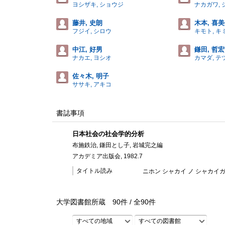
ヨシザキ, ショウジ
ナカガワ,
藤井, 史朗
木本, 喜
フジイ, シロウ
キモト, キ
中江, 好男
鎌田, 哲宏
ナカエ, ヨシオ
カマダ, テ
佐々木, 明子
ササキ, アキコ
書誌事項
日本社会の社会学的分析
布施鉄治, 鎌田とし子, 岩城完之編
アカデミア出版会, 1982.7
タイトル読み
ニホン シャカイ ノ シャカイ
大学図書館所蔵
90
件 /
全
90
件
すべての地域
すべての図書館