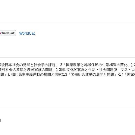
WorldCat
1「戦後日本社会の発展と社会学の課題」-3「国家政策と地域住民の生活構造の変化」), 2
村社会の変貌と農民家族の問題」), 3部: 文化的状況と生活・社会問題(9「マス・
」), 4部: 民主主義運動の展開と国家(13「労働組合運動の展開と問題」-17「国
]