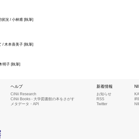
 / 小林甫 [執筆]
 木本喜美子 [執筆]
明子 [執筆]
ヘルプ
新着情報
N
CiNii Research
お知らせ
K
CiNii Books - 大学図書館の本をさがす
RSS
I
メタデータ・API
Twitter
N