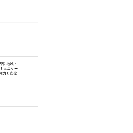
部: 地域・
コミュニケー
家権力と官僚