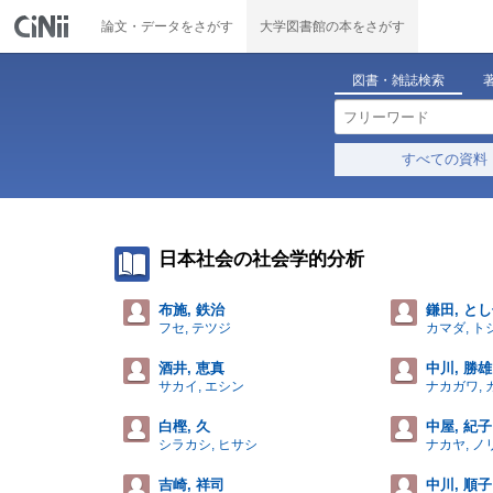
論文・データをさがす
大学図書館の本をさがす
図書・雑誌検索
すべての資料
日本社会の社会学的分析
布施, 鉄治
鎌田, と
フセ, テツジ
カマダ, ト
酒井, 恵真
中川, 勝雄
サカイ, エシン
ナカガワ, 
白樫, 久
中屋, 紀子
シラカシ, ヒサシ
ナカヤ, ノ
吉崎, 祥司
中川, 順子