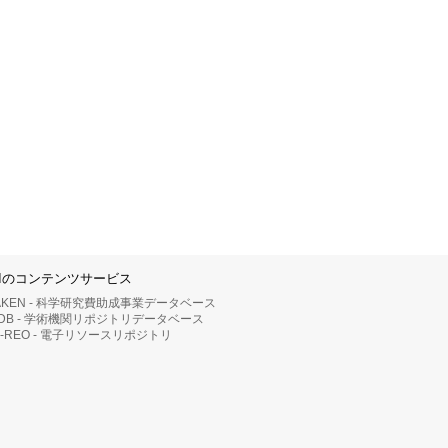
IIのコンテンツサービス
AKEN - 科学研究費助成事業データベース
RDB - 学術機関リポジトリデータベース
II-REO - 電子リソースリポジトリ