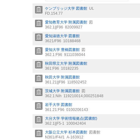
ケンブリッジ大学 図書館
UL
FD.154.77
愛知教育大学 附属図書館
図
362.1||F96
82009927
愛知淑徳大学 図書館
3621/F96
10188468
愛知大学 豊橋図書館
図
362.1:F96
9111036044
秋田県立大学 附属図書館
361:F96
10182235
秋田大学 附属図書館
361.21||F96
118502452
茨城大学 附属図書館
図
362.1:Nih
119210014,000251848
岩手大学 図書館
361.21:F96
0100206143
大分大学 学術情報拠点(図書館)
362.1||F5-1
100042404
大阪公立大学 杉本図書館
図書館
N361//F4//1
A-163912