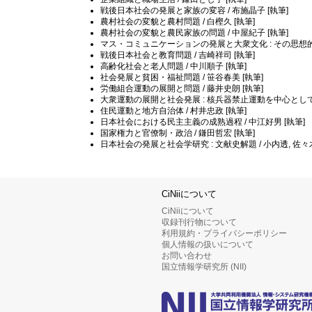
戦後日本社会の発展と家族の変容 / 布施晶子 [執筆]
農村社会の変貌と農村問題 / 白樫久 [執筆]
農村社会の変貌と農民家族の問題 / 中屋紀子 [執筆]
マス・コミュニケーションの発展と大衆文化 : その思想的状況
戦後日本社会と教育問題 / 吉崎祥司 [執筆]
高齢化社会と老人問題 / 中川順子 [執筆]
社会発展と貧困・福祉問題 / 笹谷春美 [執筆]
労働組合運動の展開と問題 / 藤井史朗 [執筆]
大衆運動の展開と社会発展 : 核兵器禁止運動を中心として /
住民運動と地方自治体 / 村井忠政 [執筆]
日本社会における民主主義の成熟過程 / 中江好男 [執筆]
国家権力と官僚制・政治 / 鎌田哲宏 [執筆]
日本社会の発展と社会学研究 : 文献史解題 / 小内透, 佐々木
CiNiiについて
CiNiiについて
収録刊行物について
利用規約・プライバシーポリシー
個人情報の扱いについて
お問い合わせ
国立情報学研究所 (NII)