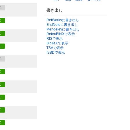
C
書き出し
RefWorksに書き出し
C
EndNoteに書き出し
Mendeleyに書き出し
C
Refer/BibIXで表示
RISで表示
BibTeXで表示
C
TSVで表示
ISBDで表示
C
C
C
C
C
C