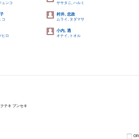
 ジュンコ
ササタニ, ハルミ
美子
村井, 忠政
ミコ
ムライ, タダマサ
小内, 透
ツヒロ
オナイ, トオル
ガクテキ ブンセキ
O