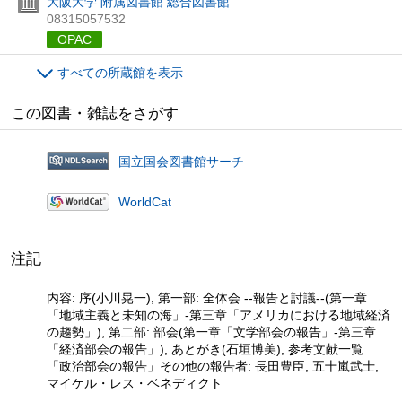
大阪大学 附属図書館 総合図書館
08315057532
OPAC
すべての所蔵館を表示
この図書・雑誌をさがす
国立国会図書館サーチ
WorldCat
注記
内容: 序(小川晃一), 第一部: 全体会 --報告と討議--(第一章
「地域主義と未知の海」-第三章「アメリカにおける地域経済
の趨勢」), 第二部: 部会(第一章「文学部会の報告」-第三章
「経済部会の報告」), あとがき(石垣博美), 参考文献一覧
「政治部会の報告」その他の報告者: 長田豊臣, 五十嵐武士,
マイケル・レス・ベネディクト