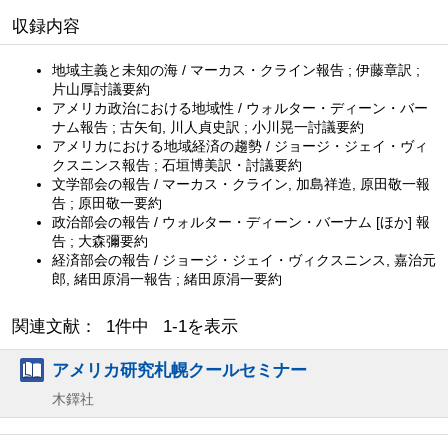
収録内容
地域主義と未知の海 / マーカス・クライン報告 ; 伊藤章訳 ;
片山厚討議要約
アメリカ政治における地域性 / ウォルター・ディーン・バー
ナム報告 ; 古矢旬, 川人貞史訳 ; 小川晃一討議要約
アメリカにおける地域経済の趨勢 / ジョージ・ジェイ・ヴィ
クスニンス報告 ; 石垣博美訳・討議要約
文学部会の報告 / マーカス・クライン, 加島祥造, 原田敬一報
告 ; 原田敬一要約
政治部会の報告 / ウォルター・ディーン・バーナム [ほか] 報
告 ; 大森彌要約
経済部会の報告 / ジョージ・ジェイ・ヴィクスニンス, 嘉治元
郎, 緒田原涓一報告 ; 緒田原涓一要約
関連文献： 1件中 1-1を表示
アメリカ研究札幌クールセミナー
木鐸社