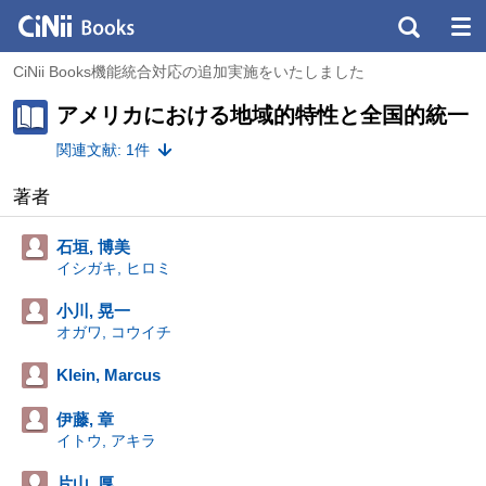
CiNii Books機能統合対応の追加実施をいたしました
アメリカにおける地域的特性と全国的統一
関連文献: 1件
著者
石垣, 博美
イシガキ, ヒロミ
小川, 晃一
オガワ, コウイチ
Klein, Marcus
伊藤, 章
イトウ, アキラ
片山, 厚