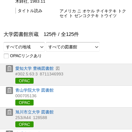
木鐸社, 1983.11
タイトル読み
アメリカ ニ オケル チイキテキ トク
セイ ト ゼンコクテキ トウイツ
大学図書館所蔵
125
件 /
全
125
件
すべての地域
すべての図書館
OPACリンクあり
愛知大学 豊橋図書館
図
#302.5:63:3
8711346993
OPAC
青山学院大学 図書館
000705136
OPAC
旭川市立大学 図書館
253/A44
128588
OPAC