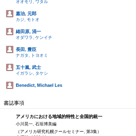
オオモリ, ワタル
嘉治, 元郎
カジ, モトオ
緒田原, 涓一
オダワラ, ケンイチ
長田, 豊臣
ナガタ, トヨオミ
五十嵐, 武士
イガラシ, タケシ
Benedict, Michael Les
書誌事項
アメリカにおける地域的特性と全国的統一
小川晃一, 石垣博美編
（アメリカ研究札幌クールセミナー, 第3集）