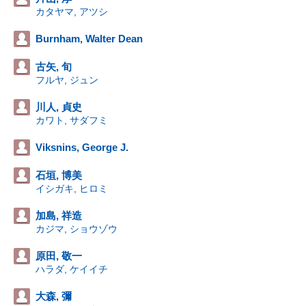
カタヤマ, アツシ
Burnham, Walter Dean
古矢, 旬
フルヤ, ジュン
川人, 貞史
カワト, サダフミ
Viksnins, George J.
石垣, 博美
イシガキ, ヒロミ
加島, 祥造
カジマ, ショウゾウ
原田, 敬一
ハラダ, ケイイチ
大森, 彌