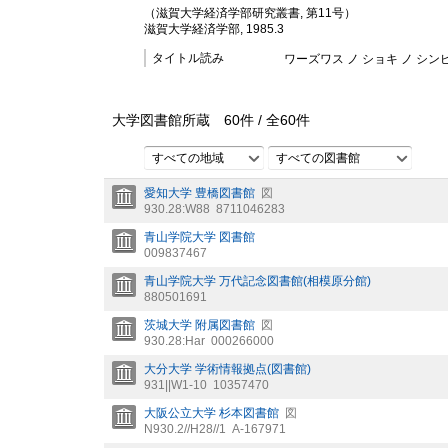
（滋賀大学経済学部研究叢書, 第11号）
滋賀大学経済学部, 1985.3
タイトル読み
ワーズワス ノ ショキ ノ シン
大学図書館所蔵
60
件 /
全
60
件
すべての地域
すべての図書館
愛知大学 豊橋図書館
図
930.28:W88
8711046283
青山学院大学 図書館
009837467
青山学院大学 万代記念図書館(相模原分館)
880501691
茨城大学 附属図書館
図
930.28:Har
000266000
大分大学 学術情報拠点(図書館)
931||W1-10
10357470
大阪公立大学 杉本図書館
図
N930.2//H28//1
A-167971