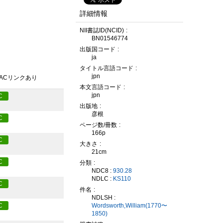
詳細情報
NII書誌ID(NCID)
BN01546774
出版国コード
ja
タイトル言語コード
jpn
PACリンクあり
本文言語コード
jpn
C
出版地
彦根
C
ページ数/冊数
166p
C
大きさ
21cm
C
分類
NDC8 :
930.28
NDLC :
KS110
C
件名
NDLSH :
C
Wordsworth,William(1770〜
1850)