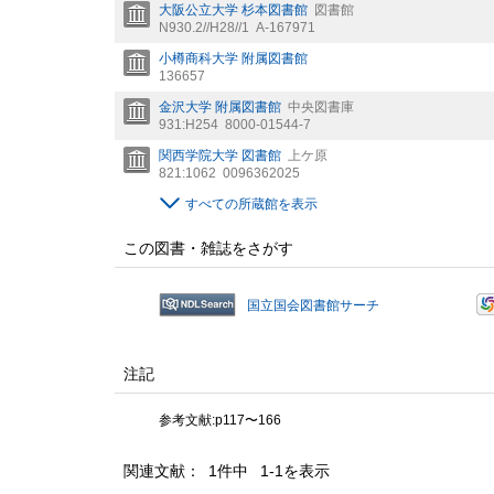
大阪公立大学 杉本図書館
図書館
N930.2//H28//1
A-167971
小樽商科大学 附属図書館
136657
金沢大学 附属図書館
中央図書庫
931:H254
8000-01544-7
関西学院大学 図書館
上ケ原
821:1062
0096362025
すべての所蔵館を表示
この図書・雑誌をさがす
国立国会図書館サーチ
注記
参考文献:p117〜166
関連文献： 1件中 1-1を表示