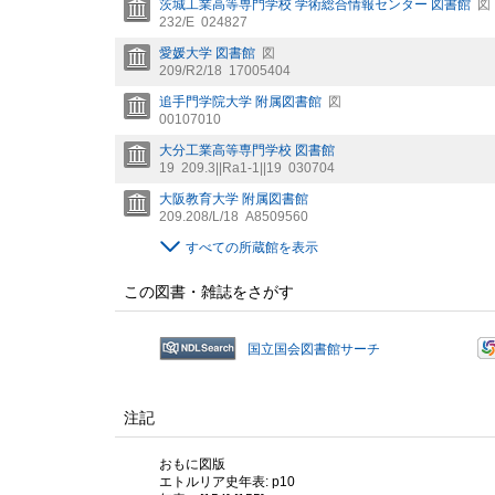
茨城工業高等専門学校 学術総合情報センター 図書館
図
232/E
024827
愛媛大学 図書館
図
209/R2/18
17005404
追手門学院大学 附属図書館
図
00107010
大分工業高等専門学校 図書館
19
209.3||Ra1-1||19
030704
大阪教育大学 附属図書館
209.208/L/18
A8509560
すべての所蔵館を表示
この図書・雑誌をさがす
国立国会図書館サーチ
注記
おもに図版
エトルリア史年表: p10