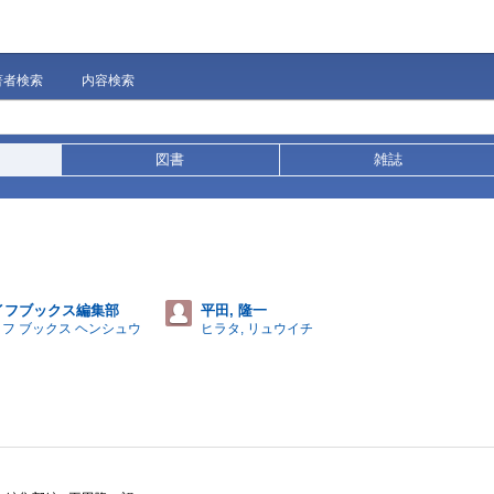
著者検索
内容検索
図書
雑誌
イフブックス編集部
平田, 隆一
イフ ブックス ヘンシュウ
ヒラタ, リュウイチ