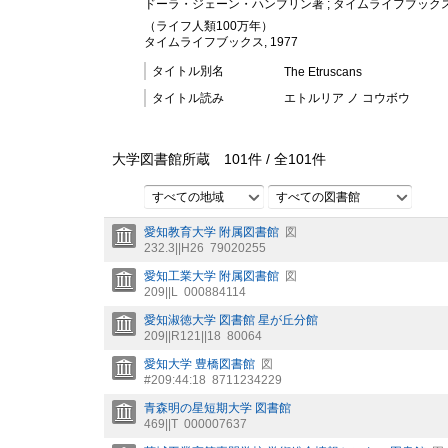
ドーラ・ジェーン・ハンブリン著 ; タイムライフブックス
（ライフ人類100万年）
タイムライフブックス, 1977
タイトル別名
The Etruscans
タイトル読み
エトルリア ノ コウボウ
大学図書館所蔵
101
件 /
全
101
件
すべての地域
すべての図書館
愛知教育大学 附属図書館
図
232.3||H26
79020255
愛知工業大学 附属図書館
図
209||L
000884114
愛知淑徳大学 図書館 星が丘分館
209||R121||18
80064
愛知大学 豊橋図書館
図
#209:44:18
8711234229
青森明の星短期大学 図書館
469||T
000007637