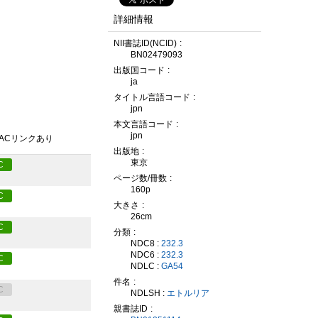
詳細情報
NII書誌ID(NCID)
BN02479093
出版国コード
ja
タイトル言語コード
jpn
本文言語コード
jpn
PACリンクあり
出版地
東京
C
ページ数/冊数
160p
C
大きさ
26cm
C
分類
NDC8 :
232.3
NDC6 :
232.3
C
NDLC :
GA54
件名
C
NDLSH :
エトルリア
親書誌ID