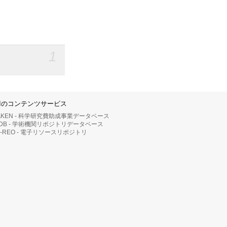
1
IIのコンテンツサービス
AKEN - 科学研究費助成事業データベース
RDB - 学術機関リポジトリデータベース
II-REO - 電子リソースリポジトリ