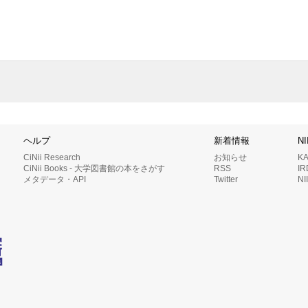
ヘルプ
新着情報
N
CiNii Research
お知らせ
K
CiNii Books - 大学図書館の本をさがす
RSS
I
メタデータ・API
Twitter
N