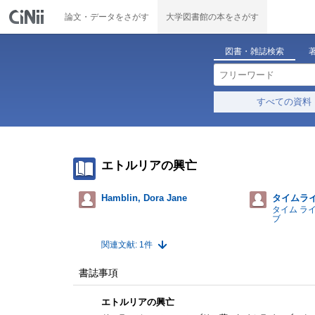
論文・データをさがす
大学図書館の本をさがす
図書・雑誌検索
すべての資料
エトルリアの興亡
Hamblin, Dora Jane
タイムラ
タイム ラ
ブ
関連文献: 1件
書誌事項
エトルリアの興亡