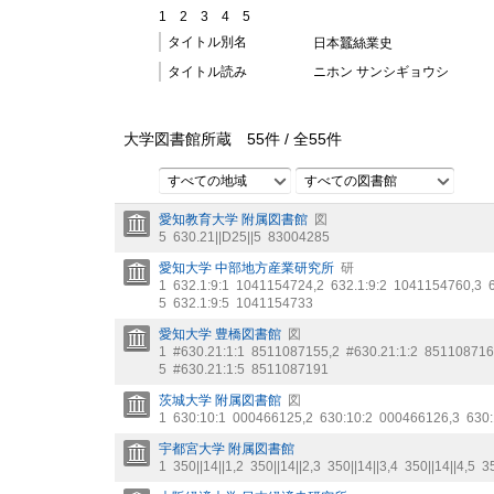
1
2
3
4
5
タイトル別名
日本蠶絲業史
タイトル読み
ニホン サンシギョウシ
大学図書館所蔵
55
件 /
全
55
件
すべての地域
すべての図書館
愛知教育大学 附属図書館
図
5
630.21||D25||5
83004285
愛知大学 中部地方産業研究所
研
1
632.1:9:1
1041154724
,
2
632.1:9:2
1041154760
,
3
5
632.1:9:5
1041154733
愛知大学 豊橋図書館
図
1
#630.21:1:1
8511087155
,
2
#630.21:1:2
851108716
5
#630.21:1:5
8511087191
茨城大学 附属図書館
図
1
630:10:1
000466125
,
2
630:10:2
000466126
,
3
630:
宇都宮大学 附属図書館
1
350||14||1
,
2
350||14||2
,
3
350||14||3
,
4
350||14||4
,
5
35