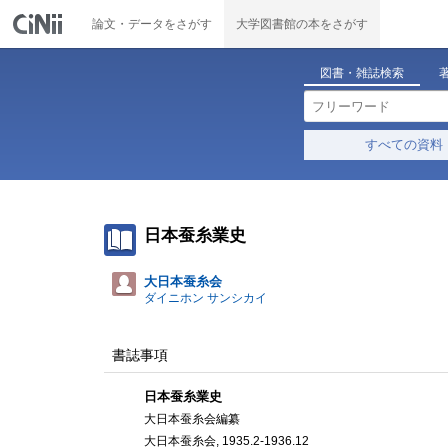
論文・データをさがす
大学図書館の本をさがす
図書・雑誌検索
すべての資料
日本蚕糸業史
大日本蚕糸会
ダイニホン サンシカイ
書誌事項
日本蚕糸業史
大日本蚕糸会編纂
大日本蚕糸会, 1935.2-1936.12