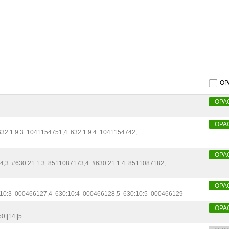
O
OPA
OPA
632.1:9:3
1041154751
,
4
632.1:9:4
1041154742
,
OPA
4
,
3
#630.21:1:3
8511087173
,
4
#630.21:1:4
8511087182
,
OPA
10:3
000466127
,
4
630:10:4
000466128
,
5
630:10:5
000466129
OPA
0||14||5