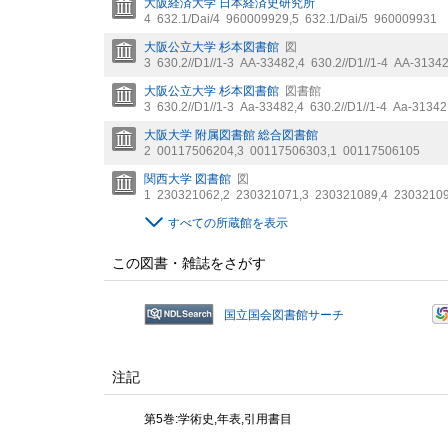
大阪経済大学 日本経済史研究所
4
632.1/Dai/4
960009929
,
5
632.1/Dai/5
960009931
大阪公立大学 杉本図書館
図
3
630.2//D1//1-3
AA-33482
,
4
630.2//D1//1-4
AA-3134
大阪公立大学 杉本図書館
図書館
3
630.2//D1//1-3
Aa-33482
,
4
630.2//D1//1-4
Aa-31342
大阪大学 附属図書館 総合図書館
2
00117506204
,
3
00117506303
,
1
00117506105
関西大学 図書館
図
1
230321062
,
2
230321071
,
3
230321089
,
4
2303210
すべての所蔵館を表示
この図書・雑誌をさがす
国立国会図書館サーチ
注記
第5巻:学術史,年表,引用書目