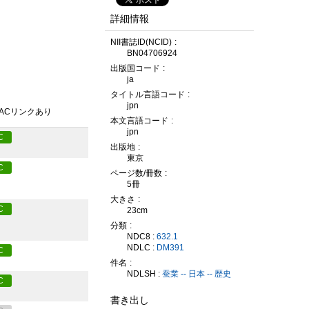
詳細情報
NII書誌ID(NCID)
BN04706924
出版国コード
ja
タイトル言語コード
jpn
PACリンクあり
本文言語コード
jpn
C
出版地
東京
C
ページ数/冊数
5冊
大きさ
C
23cm
分類
NDC8 :
632.1
NDLC :
DM391
C
件名
NDLSH :
蚕業 -- 日本 -- 歴史
C
書き出し