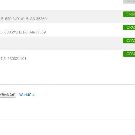
OPA
OPA
2
,
5
630.2//D1//1-5
AA-36369
OPA
,
5
630.2//D1//1-5
Aa-36369
OPA
OPA
97
,
5
230321101
WorldCat