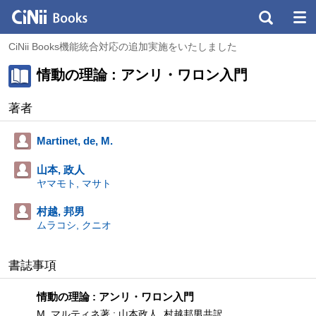
CiNii Books機能統合対応の追加実施をいたしました
情動の理論 : アンリ・ワロン入門
著者
Martinet, de, M.
山本, 政人
ヤマモト, マサト
村越, 邦男
ムラコシ, クニオ
書誌事項
情動の理論 : アンリ・ワロン入門
M. マルティネ著 ; 山本政人, 村越邦男共訳