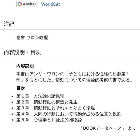
WorldCat
注記
巻末:ワロン略歴
内容説明・目次
内容説明
本書はアンリ・ワロンの「子どもにおける性格の起源第１
部」をもとにした、情動についての理論的考察の書である。
目次
第１章 方法論の諸原理
第２章 情動行動の構造と発生
第３章 情動行動とそれをとりまく環境
第４章 人間の行動において情動が占める位置と役割
第５章 心理学と弁証法的唯物論
「BOOKデータベース」 より