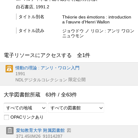
白石書店, 1991.2
タイトル別名
Théorie des émotions : introduction
a l'œuvre d'Henri Wallon
タイトル読み
ジョウドウ ノ リロン : アンリ ワロン
ニュウモン
電子リソースにアクセスする 全
1
件
情動の理論 : アンリ・ワロン入門
1991
限定公開
NDLデジタルコレクション
大学図書館所蔵
63
件 /
全
63
件
すべての地域
すべての図書館
OPACリンクあり
愛知教育大学 附属図書館
図
371.45||M26
91014287