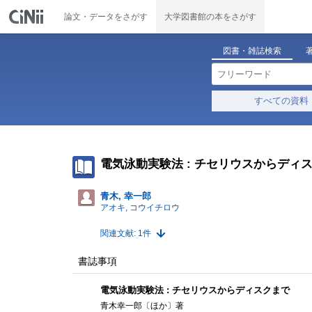
論文・データをさがす
大学図書館の本をさがす
図書・雑誌検索
すべての資料
電気泳動実験法 : チセリウスからディ
青木, 幸一郎
アオキ, コウイチロウ
関連文献: 1件
書誌事項
電気泳動実験法 : チセリウスからディスクまで
青木幸一郎〔ほか〕著