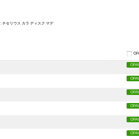
: チセリウス カラ ディスク マデ
O
OPA
OPA
OPA
OPA
OPA
OPA