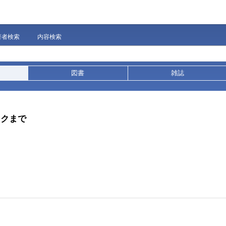
著者検索
内容検索
図書
雑誌
スクまで