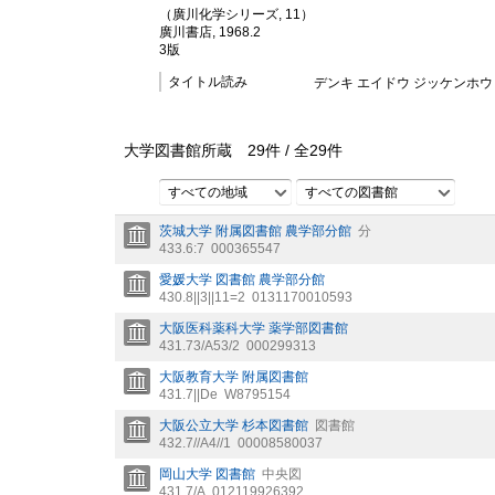
（廣川化学シリーズ, 11）
廣川書店, 1968.2
3版
タイトル読み
デンキ エイドウ ジッケンホウ 
大学図書館所蔵
29
件 /
全
29
件
すべての地域
すべての図書館
茨城大学 附属図書館 農学部分館
分
433.6:7
000365547
愛媛大学 図書館 農学部分館
430.8||3||11=2
0131170010593
大阪医科薬科大学 薬学部図書館
431.73/A53/2
000299313
大阪教育大学 附属図書館
431.7||De
W8795154
大阪公立大学 杉本図書館
図書館
432.7//A4//1
00008580037
岡山大学 図書館
中央図
431.7/A
012119926392