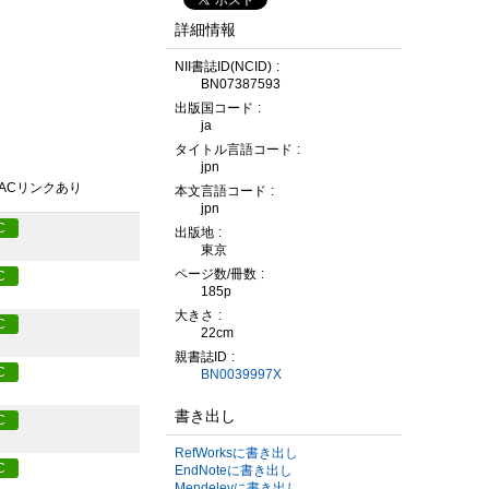
詳細情報
NII書誌ID(NCID)
BN07387593
出版国コード
ja
タイトル言語コード
jpn
PACリンクあり
本文言語コード
jpn
C
出版地
東京
ページ数/冊数
C
185p
大きさ
C
22cm
親書誌ID
C
BN0039997X
書き出し
C
RefWorksに書き出し
C
EndNoteに書き出し
Mendeleyに書き出し