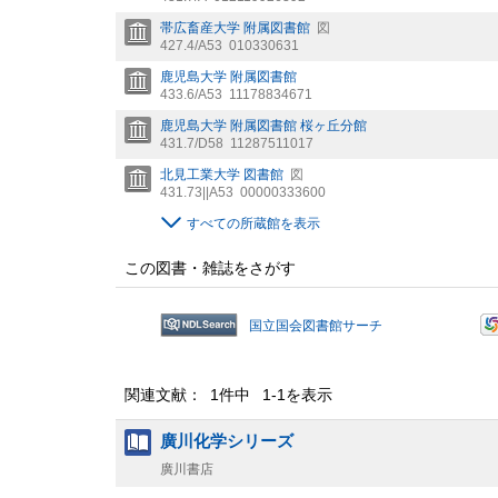
帯広畜産大学 附属図書館
図
427.4/A53
010330631
鹿児島大学 附属図書館
433.6/A53
11178834671
鹿児島大学 附属図書館 桜ヶ丘分館
431.7/D58
11287511017
北見工業大学 図書館
図
431.73||A53
00000333600
すべての所蔵館を表示
この図書・雑誌をさがす
国立国会図書館サーチ
関連文献： 1件中 1-1を表示
廣川化学シリーズ
廣川書店