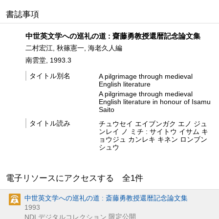
書誌事項
中世英文学への巡礼の道 : 齋藤勇教授還暦記念論文集
二村宏江, 秋篠憲一, 海老久人編
南雲堂, 1993.3
タイトル別名
A pilgrimage through medieval
English literature
A pilgrimage through medieval
English literature in honour of Isamu
Saito
タイトル読み
チュウセイ エイブンガク エノ ジュ
ンレイ ノ ミチ : サイトウ イサム キ
ョウジュ カンレキ キネン ロンブン
シュウ
電子リソースにアクセスする 全
1
件
中世英文学への巡礼の道 : 斎藤勇教授還暦記念論文集
1993
限定公開
NDLデジタルコレクション