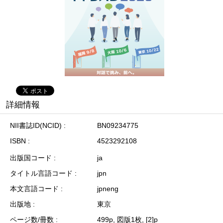
詳細情報
NII書誌ID(NCID)
BN09234775
ISBN
4523292108
出版国コード
ja
タイトル言語コード
jpn
本文言語コード
jpneng
出版地
東京
ページ数/冊数
499p, 図版1枚, [2]p