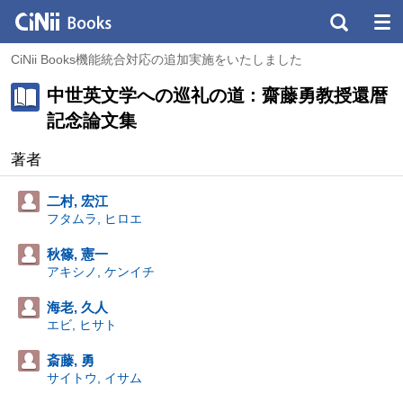
CiNii Books機能統合対応の追加実施をいたしました
中世英文学への巡礼の道 : 齋藤勇教授還暦
記念論文集
著者
二村, 宏江
フタムラ, ヒロエ
秋篠, 憲一
アキシノ, ケンイチ
海老, 久人
エビ, ヒサト
斎藤, 勇
サイトウ, イサム