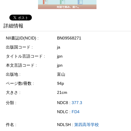
詳細情報
NII書誌ID(NCID)
BN09568271
出版国コード
ja
タイトル言語コード
jpn
本文言語コード
jpn
出版地
富山
ページ数/冊数
94p
大きさ
21cm
分類
NDC8 :
377.3
NDLC :
FD4
件名
NDLSH :
第四高等学校