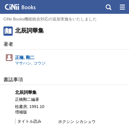
CiNii Books機能統合対応の追加実施をいたしました
北辰詞華集
著者
正橋, 剛二
マサハシ, コウジ
書誌事項
北辰詞華集
正橋剛二編著
桂書房, 1991.10
増補版
タイトル読み
ホクシン シカシュウ