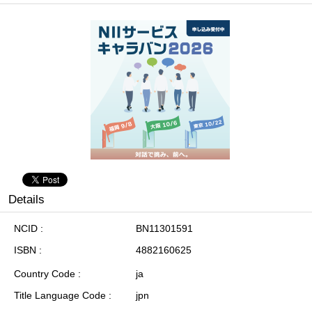
Details
NCID
BN11301591
ISBN
4882160625
Country Code
ja
Title Language Code
jpn