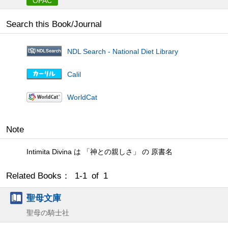
OPAC
Search this Book/Journal
NDL Search - National Diet Library
Calil
WorldCat
Note
Intimita Divina は 「神との親しさ」 の 原書名
Related Books： 1-1 of 1
聖母文庫
聖母の騎士社