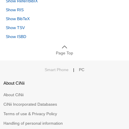
Show Refer/BibIX
Show RIS
Show BibTeX
Show TSV
Show ISBD
Page Top
Smart Phone
|
PC
About CiNii
About CiNii
CiNii Incorporated Databases
Terms of use & Privacy Policy
Handling of personal information