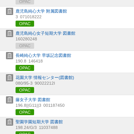
OPAC
鹿児島純心大学 附属図書館
3
071018222
OPAC
鹿児島純心女子短期大学 図書館
160280248
OPAC
長崎純心大学 早坂記念図書館
190.8
146418
OPAC
花園大学 情報センター(図書館)
080/95-3
90022212I
OPAC
藤女子大学 図書館
196.8||G11||3
001187450
OPAC
聖園学園短期大学 図書館
198.24/G/3
11037488