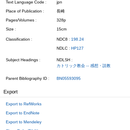
Text Language Code
jpn
Place of Publication
長崎
Pages/Volumes
328p
Size
15cm
Classification
NDC8 :
198.24
NDLC :
HP127
Subject Headings
NDLSH :
カトリック教会 -- 感想・説教
Parent Bibliography ID
BN05593095
Export
Export to RefWorks
Export to EndNote
Export to Mendeley