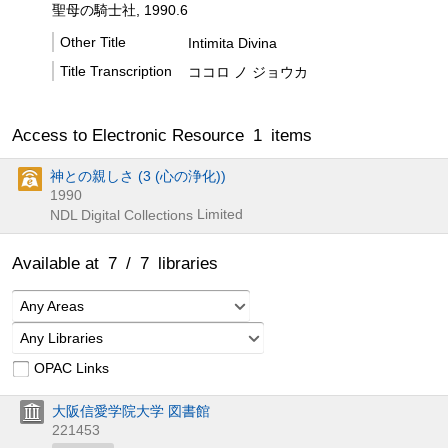
聖母の騎士社, 1990.6
Other Title
Intimita Divina
Title Transcription
ココロ ノ ジョウカ
Access to Electronic Resource
1
items
神との親しさ (3 (心の浄化))
1990
Limited
NDL Digital Collections
Available at
7
/
7
libraries
Any Areas
Any Libraries
OPAC Links
大阪信愛学院大学 図書館
221453