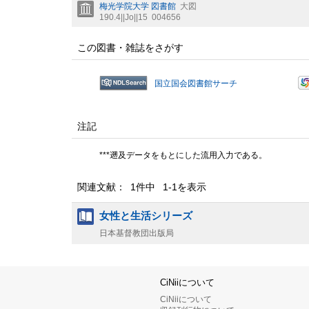
梅光学院大学 図書館
大図
190.4||Jo||15
004656
この図書・雑誌をさがす
国立国会図書館サーチ
注記
***遡及データをもとにした流用入力である。
関連文献： 1件中 1-1を表示
女性と生活シリーズ
日本基督教団出版局
CiNiiについて
CiNiiについて