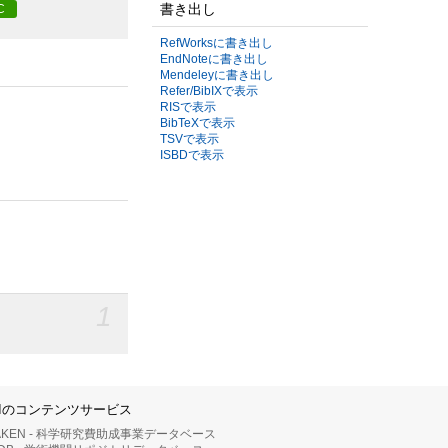
書き出し
C
RefWorksに書き出し
EndNoteに書き出し
Mendeleyに書き出し
Refer/BibIXで表示
RISで表示
BibTeXで表示
TSVで表示
ISBDで表示
1
IIのコンテンツサービス
AKEN - 科学研究費助成事業データベース