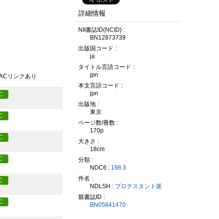
詳細情報
NII書誌ID(NCID)
BN12873739
出版国コード
ja
タイトル言語コード
jpn
PACリンクあり
本文言語コード
jpn
C
出版地
東京
C
ページ数/冊数
170p
C
大きさ
18cm
C
分類
NDC6 :
198.3
件名
C
NDLSH :
プロテスタント派
親書誌ID
C
BN05841470