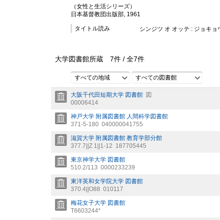
（女性と生活シリーズ）
日本基督教団出版部, 1961
タイトル読み
シンジツ オ オッテ : ジョキョ
大学図書館所蔵
7
件 /
全
7
件
すべての地域
すべての図書館
大阪千代田短期大学 図書館
図
00006414
神戸大学 附属図書館 人間科学図書館
371-5-180
040000041755
滋賀大学 附属図書館 教育学部分館
377.7||Z 1||1-12
187705445
東京神学大学 図書館
510.2/113
0000233239
東洋英和女学院大学 図書館
370.4||O88
010117
梅花女子大学 図書館
T6603244*