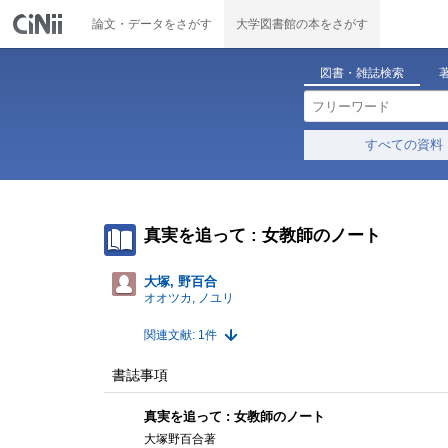
論文・データをさがす
大学図書館の本をさがす
図書・雑誌検索
すべての資料
真実を追って : 女教師のノート
大塚, 野百合
オオツカ, ノユリ
関連文献: 1件
書誌事項
真実を追って : 女教師のノート
大塚野百合著