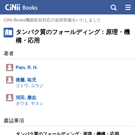
CiNii Books機能統合対応の追加実施をいたしました
タンパク質のフォールディング : 原理・機
構・応用
著者
Pain, R. H.
後藤, 祐児
ゴトウ, ユウジ
河田, 康志
カワタ, ヤスシ
書誌事項
タンパク質のフォールディング : 原理・機構・応用