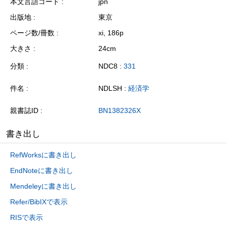
本文言語コード
jpn
出版地
東京
ページ数/冊数
xi, 186p
大きさ
24cm
分類
NDC8 :
331
件名
NDLSH :
経済学
親書誌ID
BN1382326X
書き出し
RefWorksに書き出し
EndNoteに書き出し
Mendeleyに書き出し
Refer/BibIXで表示
RISで表示