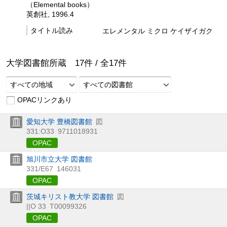
（Elemental books）
英創社, 1996.4
タイトル読み
エレメンタル ミクロ ケイザイガク
大学図書館所蔵
17
件 /
全
17
件
すべての地域
すべての図書館
OPACリンクあり
愛知大学 豊橋図書館
図
331:O33
9711018931
OPAC
旭川市立大学 図書館
331/E67
146031
OPAC
茨城キリスト教大学 図書館
図
||O 33
T00099326
OPAC