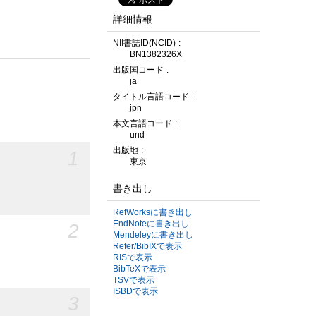
詳細情報
NII書誌ID(NCID)
BN1382326X
出版国コード
ja
タイトル言語コード
jpn
本文言語コード
und
出版地
1
東京
書き出し
RefWorksに書き出し
EndNoteに書き出し
2
Mendeleyに書き出し
Refer/BibIXで表示
RISで表示
BibTeXで表示
TSVで表示
ISBDで表示
3