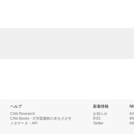
ヘルプ
新着情報
N
CiNii Research
お知らせ
K
CiNii Books - 大学図書館の本をさがす
RSS
I
メタデータ・API
Twitter
N