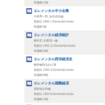
所蔵館17館
エレメンタル中小企業
中村秀一郎, 金谷貞夫編
英創社
1995.1
Elemental books
所蔵館7館
エレメンタル経済統計
横本宏, 杉森滉一編
英創社
1995.12
Elemental books
所蔵館30館
エレメンタル西洋経済史
楠井敏朗 [ほか] 著
英創社
1995.3
Elemental books
所蔵館49館
エレメンタル国際経済
渡部福太郎編
英創社
1994.9
Elemental books
所蔵館13館