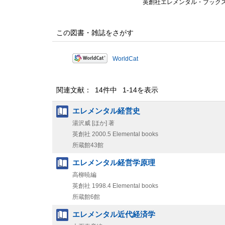
英創社エレメンタル・ブック
この図書・雑誌をさがす
WorldCat
関連文献： 14件中 1-14を表示
エレメンタル経営史
湯沢威 [ほか] 著
英創社
2000.5
Elemental books
所蔵館43館
エレメンタル経営学原理
高柳暁編
英創社
1998.4
Elemental books
所蔵館6館
エレメンタル近代経済学