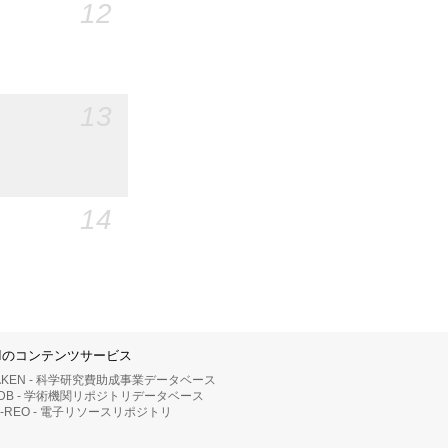
12
13
14
IIのコンテンツサービス
AKEN - 科学研究費助成事業データベース
RDB - 学術機関リポジトリデータベース
II-REO - 電子リソースリポジトリ