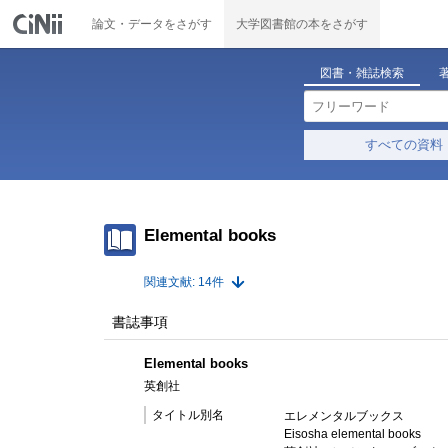
論文・データをさがす
大学図書館の本をさがす
図書・雑誌検索
すべての資料
Elemental books
関連文献: 14件
書誌事項
Elemental books
英創社
タイトル別名
エレメンタルブックス
Eisosha elemental books