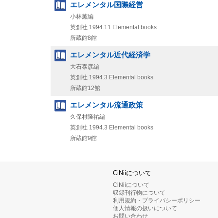
エレメンタル国際経営
小林薫編
英創社
1994.11
Elemental books
所蔵館8館
エレメンタル近代経済学
大石泰彦編
英創社
1994.3
Elemental books
所蔵館12館
エレメンタル流通政策
久保村隆祐編
英創社
1994.3
Elemental books
所蔵館9館
CiNiiについて
CiNiiについて
収録刊行物について
利用規約・プライバシーポリシー
個人情報の扱いについて
お問い合わせ