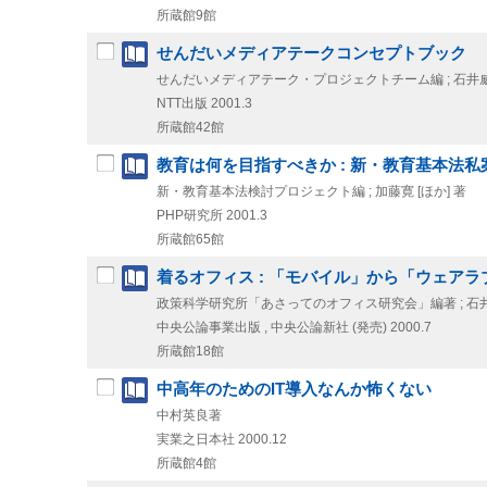
所蔵館9館
せんだいメディアテークコンセプトブック
せんだいメディアテーク・プロジェクトチーム編 ; 石井威望
NTT出版
2001.3
所蔵館42館
教育は何を目指すべきか : 新・教育基本法私
新・教育基本法検討プロジェクト編 ; 加藤寛 [ほか] 著
PHP研究所
2001.3
所蔵館65館
着るオフィス : 「モバイル」から「ウェアラ
政策科学研究所「あさってのオフィス研究会」編著 ; 石
中央公論事業出版 , 中央公論新社 (発売)
2000.7
所蔵館18館
中高年のためのIT導入なんか怖くない
中村英良著
実業之日本社
2000.12
所蔵館4館