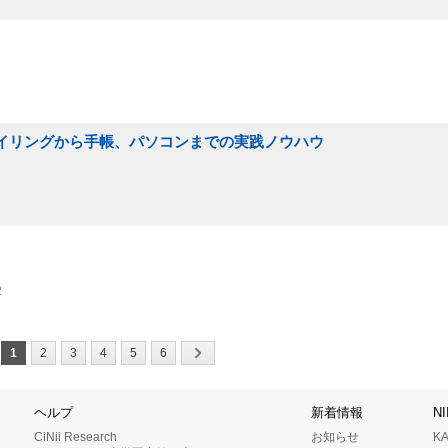
ァイリングから手帳、パソコンまでの実践ノウハウ
2
1
2
3
4
5
6
ヘルプ
新着情報
N
CiNii Research
お知らせ
K