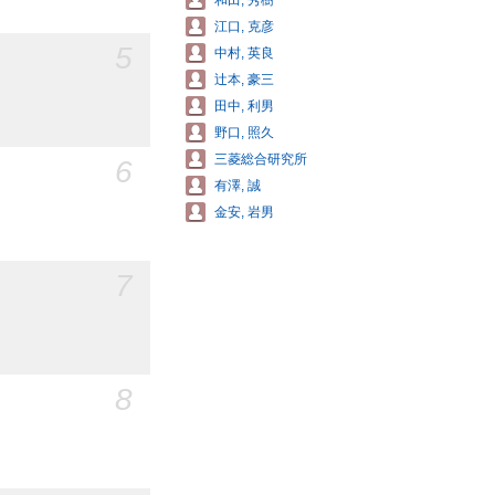
和田, 秀樹
江口, 克彦
5
中村, 英良
辻本, 豪三
田中, 利男
野口, 照久
三菱総合研究所
6
有澤, 誠
金安, 岩男
7
8