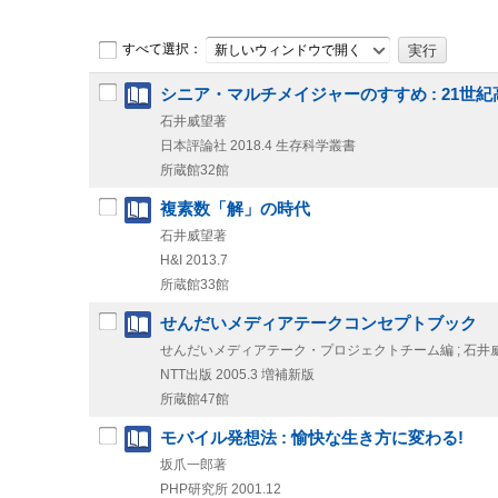
すべて選択：
新しいウィンドウで開く
シニア・マルチメイジャーのすすめ : 21世
石井威望著
日本評論社
2018.4
生存科学叢書
所蔵館32館
複素数「解」の時代
石井威望著
H&I
2013.7
所蔵館33館
せんだいメディアテークコンセプトブック
せんだいメディアテーク・プロジェクトチーム編 ; 石井威望
NTT出版
2005.3
増補新版
所蔵館47館
モバイル発想法 : 愉快な生き方に変わる!
坂爪一郎著
PHP研究所
2001.12