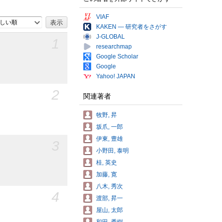
VIAF
しい順
KAKEN — 研究者をさがす
J-GLOBAL
1
researchmap
Google Scholar
Google
Yahoo! JAPAN
2
関連著者
牧野, 昇
坂爪, 一郎
伊東, 豊雄
3
小野田, 泰明
桂, 英史
加藤, 寛
八木, 秀次
4
渡部, 昇一
屋山, 太郎