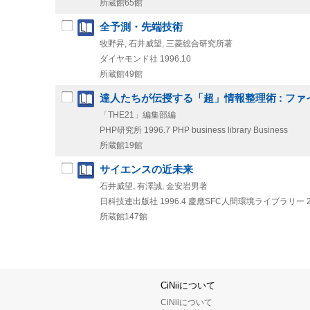
所蔵館65館
全予測・先端技術
牧野昇, 石井威望, 三菱総合研究所著
ダイヤモンド社
1996.10
所蔵館49館
達人たちが伝授する「超」情報整理術 : フ
「THE21」編集部編
PHP研究所
1996.7
PHP business library Business
所蔵館19館
サイエンスの近未来
石井威望, 有澤誠, 金安岩男著
日科技連出版社
1996.4
慶應SFC人間環境ライブラリー 
所蔵館147館
CiNiiについて
CiNiiについて