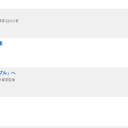
 [ほか] 著
案
ブル」へ
井威望監修