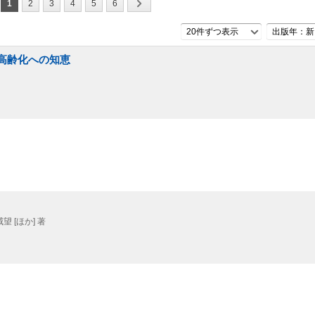
1
2
3
4
5
6
20件ずつ表示
出版年：新
紀高齢化への知恵
 [ほか] 著