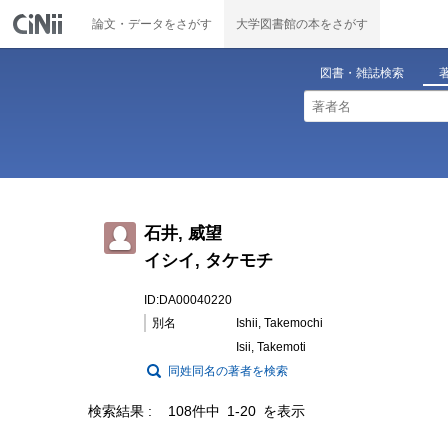
論文・データをさがす
大学図書館の本をさがす
図書・雑誌検索
石井, 威望
イシイ, タケモチ
ID:DA00040220
別名
Ishii, Takemochi
Isii, Takemoti
同姓同名の著者を検索
検索結果
108件中 1-20 を表示