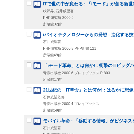
ITで世の中が変わる : 「iモード」が創る新世
牧野昇, 石井威望著
PHP研究所
2000.9
所蔵館32館
iバイオテクノロジーからの発想 : 進化する
石井威望著
PHP研究所
2000.8
PHP新書 121
所蔵館49館
「iモード革命」とは何か! : 衝撃のITビッ
青春出版社
2000.6
プレイブックス P-803
所蔵館17館
21世紀の「IT革命」とは何か! : はるかに
石井威望監修
青春出版社
2000.4
プレイブックス
所蔵館59館
モバイル革命 : 「移動する情報」がビジネス
石井威望著