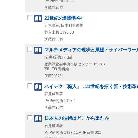
PHP研究所
1999.2
所蔵館26館
21世紀の創薬科学
辻本豪三, 田中利男編集
共立出版
1998.10
所蔵館90館
マルチメディアの現状と展望 : サイバーワ
[石井威望ほか編]
産業調査会事典出版センター
1998.3
'98 , '98 資料編
所蔵館67館
ハイテク「職人」 : 21世紀を拓く新・技術革
石井威望著
PHP研究所
1997.1
所蔵館37館
日本人の技術はどこから来たか
石井威望著
PHP研究所
1997.11
PHP新書 031