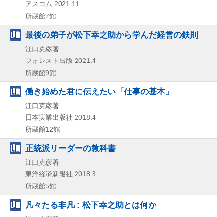
アスコム
2021.11
所蔵館7館
最後の弟子が松下幸之助から学んだ経営の鉄則
江口克彦著
フォレスト出版
2021.4
所蔵館9館
働き始めた君に伝えたい「仕事の基本」
江口克彦著
日本実業出版社
2018.4
所蔵館12館
正統派リーダーの教科書
江口克彦著
東洋経済新報社
2018.3
所蔵館5館
凡々たる非凡 : 松下幸之助とは何か