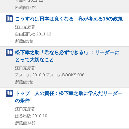
宝島社
2011.12
所蔵館12館
こうすれば日本は良くなる : 私が考える15の政策
江口克彦著
自由国民社
2011.12
所蔵館3館
松下幸之助「君なら必ずできる!」 : リーダーに
とって大切なこと
江口克彦著
アスコム
2010.9
アスコムBOOKS 006
所蔵館3館
トップ一人の責任 : 松下幸之助に学んだリーダー
の条件
江口克彦著
ぱる出版
2010.10
所蔵館14館