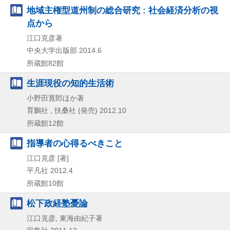
地域主権型道州制の総合研究 : 社会経済分析の視
点から
江口克彦著
中央大学出版部
2014.6
所蔵館82館
生涯現役の知的生活術
小野田寛郎ほか著
育鵬社 , 扶桑社 (発売)
2012.10
所蔵館12館
指導者の心得るべきこと
江口克彦 [著]
平凡社
2012.4
所蔵館10館
松下政経塾憂論
江口克彦, 東海由紀子著