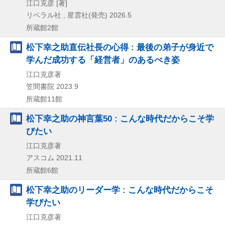
江口克彦 [著]
リベラル社 , 星雲社(発売)
2026.5
所蔵館2館
松下幸之助直伝社長の心得 : 最後の弟子が身近で
学んだ成功する「経営者」のあるべき姿
江口克彦著
笠間書院
2023.9
所蔵館11館
松下幸之助の神言葉50 : こんな時代だからこそ学
びたい
江口克彦著
アスコム
2021.11
所蔵館6館
松下幸之助のリーダー学 : こんな時代だからこそ
学びたい
江口克彦著