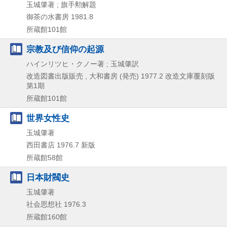
玉城肇著 ; 旗手勲解題
御茶の水書房
1981.8
所蔵館101館
宗教及び信仰の起源
ハインリツヒ・クノー著 ; 玉城肇訳
改造図書出版販売 , 大和書房 (発売)
1977.2
改造文庫覆刻版
第1期
所蔵館101館
世界女性史
玉城肇著
西田書店
1976.7
新版
所蔵館58館
日本財閥史
玉城肇著
社会思想社
1976.3
所蔵館160館