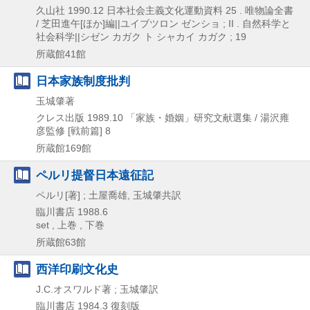
久山社
1990.12
日本社会主義文化運動資料 25 . 唯物論全書
/ 芝田進午[ほか]編||ユイブツロン ゼンショ ; II . 自然科学と
社会科学||シゼン カガク ト シャカイ カガク ; 19
所蔵館41館
日本家族制度批判
玉城肇著
クレス出版
1989.10
「家族・婚姻」研究文献選集 / 湯沢雍
彦監修 [戦前篇] 8
所蔵館169館
ペルリ提督日本遠征記
ペルリ[著] ; 土屋喬雄, 玉城肇共訳
臨川書店
1988.6
set , 上巻 , 下巻
所蔵館63館
西洋印刷文化史
J.C.オスワルド著 ; 玉城肇訳
臨川書店
1984.3
復刻版