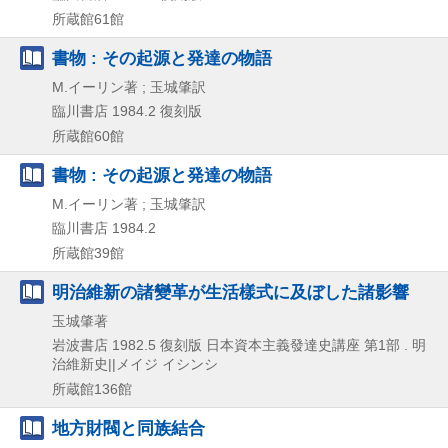
所蔵館61館
書物 : その起源と発達の物語
M.イーリン著 ; 玉城肇訳
臨川書店
1984.2
復刻版
所蔵館60館
書物 : その起源と発達の物語
M.イーリン著 ; 玉城肇訳
臨川書店
1984.2
所蔵館39館
明治維新の諸變革が生活樣式に及ぼした諸影響
玉城肇著
岩波書店
1982.5
復刻版
日本資本主義發達史講座 第1部 . 明
治維新史||メイジ イシンシ
所蔵館136館
地方財閥と同族結合