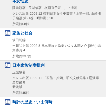
本女性史
隈崎渡著 . 玉城肇著 . 板垣直子著 . 井上清著
クレス出版
2008.12
複刻日本女性史叢書 / 上笙一郎,
山崎朋
子編纂 第21巻 ; 昭和期 ; 10
所蔵館68館
家族と社会
坂田聡編
吉川弘文館
2002.8
日本家族史論集 / 佐々木潤之介 [ほか] 編
集委員 4
所蔵館337館
日本家族制度批判
玉城肇著
クレス出版
1999.11
「家族・婚姻」研究文献選集 / 湯沢雍
彦監修 8
新装版
所蔵館45館
時計の歴史 : いま何時