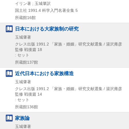
イリン著 ; 玉城肇訳
国土社
1991.4
科学入門名著全集 5
所蔵館16館
日本における大家族制の研究
玉城肇著
クレス出版
1991.2
「家族・婚姻」研究文献選集 / 湯沢雍彦
監修 戦後篇 18
: セット
所蔵館137館
近代日本における家族構造
玉城肇著
クレス出版
1991.2
「家族・婚姻」研究文献選集 / 湯沢雍彦
監修 戦後篇 14
: セット
所蔵館136館
家族論
玉城肇著