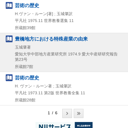
芸術の歴史
H.ヴァン・ルーン[著] ; 玉城肇訳
平凡社
1975.11
世界教養選集 11
所蔵館39館
豊橋地方における特殊産業の由来
玉城肇著
愛知大学中部地方産業研究所
1974.9
愛大中産研研究報告
第23号
所蔵館7館
芸術の歴史
H. ヴァン・ルーン著 ; 玉城肇訳
平凡社
1973.11
第2版
世界教養全集 11
所蔵館28館
1 / 6