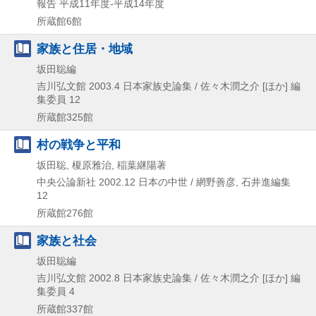
報告 平成11年度-平成14年度
所蔵館6館
家族と住居・地域
坂田聡編
吉川弘文館
2003.4
日本家族史論集 / 佐々木潤之介 [ほか] 編
集委員 12
所蔵館325館
村の戦争と平和
坂田聡, 榎原雅治, 稲葉継陽著
中央公論新社
2002.12
日本の中世 / 網野善彦,
石井進編集
12
所蔵館276館
家族と社会
坂田聡編
吉川弘文館
2002.8
日本家族史論集 / 佐々木潤之介 [ほか] 編
集委員 4
所蔵館337館