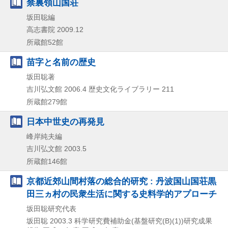
禁裏領山国荘
坂田聡編
高志書院
2009.12
所蔵館52館
苗字と名前の歴史
坂田聡著
吉川弘文館
2006.4
歴史文化ライブラリー 211
所蔵館279館
日本中世史の再発見
峰岸純夫編
吉川弘文館
2003.5
所蔵館146館
京都近郊山間村落の総合的研究 : 丹波国山国荘黒
田三ヵ村の民衆生活に関する史料学的アプローチ
坂田聡研究代表
坂田聡
2003.3
科学研究費補助金(基盤研究(B)(1))研究成果