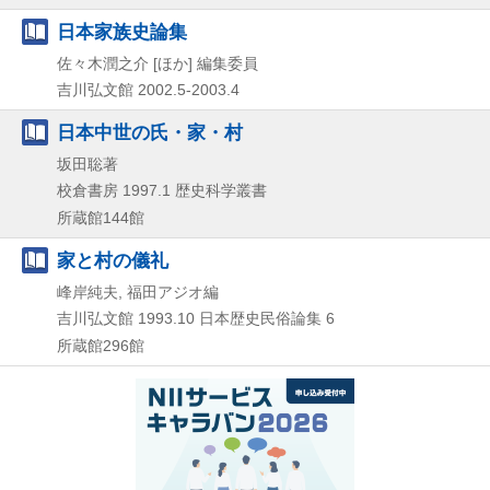
日本家族史論集
佐々木潤之介 [ほか] 編集委員
吉川弘文館
2002.5-2003.4
日本中世の氏・家・村
坂田聡著
校倉書房
1997.1
歴史科学叢書
所蔵館144館
家と村の儀礼
峰岸純夫, 福田アジオ編
吉川弘文館
1993.10
日本歴史民俗論集 6
所蔵館296館