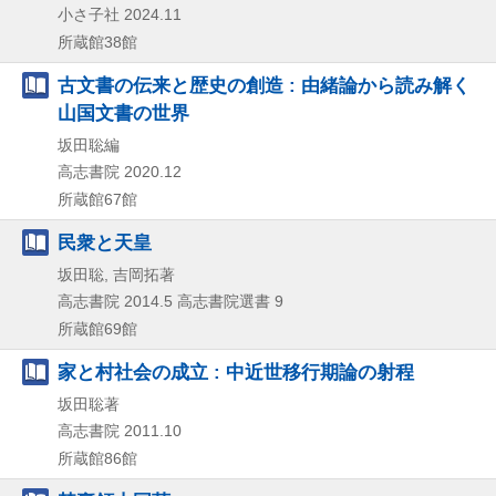
小さ子社
2024.11
所蔵館38館
古文書の伝来と歴史の創造 : 由緒論から読み解く
山国文書の世界
坂田聡編
高志書院
2020.12
所蔵館67館
民衆と天皇
坂田聡, 吉岡拓著
高志書院
2014.5
高志書院選書 9
所蔵館69館
家と村社会の成立 : 中近世移行期論の射程
坂田聡著
高志書院
2011.10
所蔵館86館