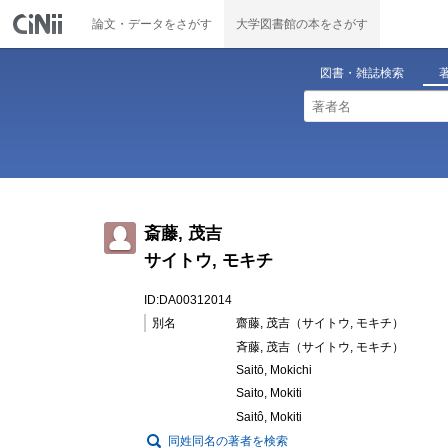
論文・データをさがす
大学図書館の本をさがす
図書・雑誌検索
斎藤, 茂吉
サイトウ, モキチ
ID:DA00312014
別名
齋藤, 茂吉（サイトウ, モキチ）
斉藤, 茂吉（サイトウ, モキチ）
Saitō, Mokichi
Saito, Mokiti
Saitô, Mokiti
同姓同名の著者を検索