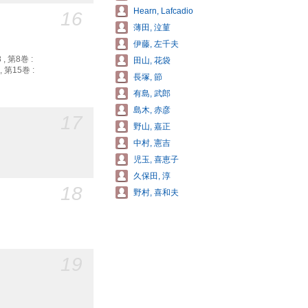
Hearn, Lafcadio
16
薄田, 泣菫
伊藤, 左千夫
 , 第8巻 :
田山, 花袋
 , 第15巻 :
長塚, 節
有島, 武郎
島木, 赤彦
17
野山, 嘉正
中村, 憲吉
児玉, 喜恵子
久保田, 淳
18
野村, 喜和夫
19