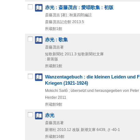
赤光 : 斎藤茂吉 : 愛唱歌集 : 初版
斎藤茂吉 [著] ; 秋葉四郎編註
斎藤茂吉記念館
2013.5
所蔵館1館
赤光 : 歌集
斎藤茂吉著
短歌新聞社
2011.3
短歌新聞社文庫
: 新装版
所蔵館1館
Wanzentagebuch : die kleinen Leiden und 
Kriegen (1921-1924)
Mokichi Saitô ; übersetzt und herausgegeben von Peter
Herder
2011
所蔵館9館
赤光
斎藤茂吉著
新潮社
2010.12
改版
新潮文庫 6439,
さ-40-1
所蔵館16館