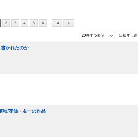
...
2
3
4
5
6
14
20件ずつ表示
出版年：新
どう書かれたのか
華秋/花仙・友一の作品