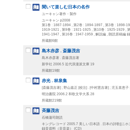
聞いて楽しむ日本の名作
ユーキャン著作・製作
ユーキャン
p2008
第1巻 : 1887-1894 , 第2巻 : 1894-1897 , 第3巻 : 1898-19
1919-1921 , 第9巻 : 1921-1925 , 第10巻 : 1925-1929 , 
1941-1947 , 第16巻 : 1947-1959 , 解説編 , 朗読原稿編
録
所蔵館6館
島木赤彦 . 斎藤茂吉
島木赤彦著 . 斎藤茂吉著
新学社
2006.5
近代浪漫派文庫 19
所蔵館19館
赤光 . 林泉集
[斎藤茂吉著] ; 野山嘉正 [校注] . [中村憲吉著] ; 児玉喜恵子 
明治書院
2006.2
和歌文学大系 28
所蔵館219館
斉藤茂吉
石橋蓮司朗読
キングレコード
2005.7
美しい日本語 . 日本の詩歌||ニホ
録音資料（非音楽） (CD)