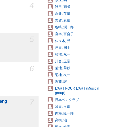
永江, 朗
4
秋田, 雨雀
永井, 荷風
志賀, 直哉
谷崎, 潤一郎
宮本, 百合子
5
佐々木, 邦
岸田, 国士
杉沼, 永一
川合, 玉堂
6
菊池, 華秋
菊地, 友一
近藤, 譲
L'ART POUR L'ART (Musical
group)
7
日本ペンクラブ
ang
浅田, 次郎
内海, 隆一郎
高橋, 治