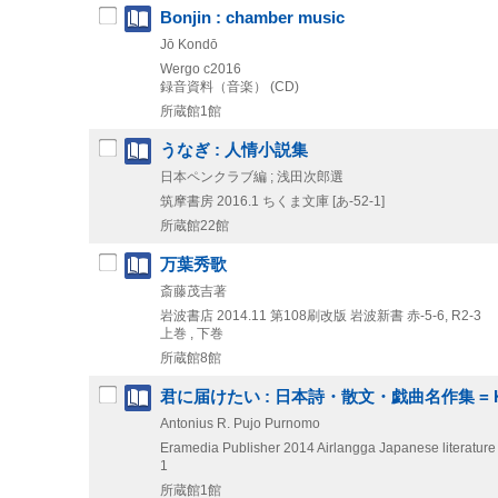
Bonjin : chamber music
Jō Kondō
Wergo
c2016
録音資料（音楽） (CD)
所蔵館1館
うなぎ : 人情小説集
日本ペンクラブ編 ; 浅田次郎選
筑摩書房
2016.1
ちくま文庫 [あ-52-1]
所蔵館22館
万葉秀歌
斎藤茂吉著
岩波書店
2014.11
第108刷改版
岩波新書 赤-5-6,
R2-3
上巻 , 下巻
所蔵館8館
君に届けたい : 日本詩・散文・戯曲名作集 = Kimi ni tod
Antonius R. Pujo Purnomo
Eramedia Publisher
2014
Airlangga Japanese literature
1
所蔵館1館