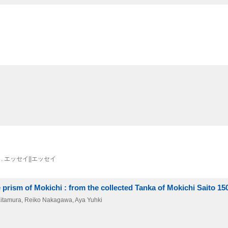
 エッセイ||エッセイ
Mokichi : from the collected Tanka of Mokichi Saito 150
mura, Reiko Nakagawa, Aya Yuhki