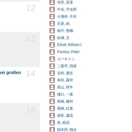
寺田, 寅彦
12
中谷, 宇吉郎
小酒井, 不木
石原, 純
南方, 熊楠
13
結城, 文
Elliott, William I.
Pantzer, Peter
ユーキャン
二葉亭, 四迷
14
wei großen
北村, 透谷
幸田, 露伴
高山, 樗牛
樋口, 一葉
島崎, 藤村
15
尾崎, 紅葉
徳富, 蘆花
泉, 鏡花
国木田, 独歩