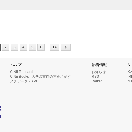
...
2
3
4
5
6
14
ヘルプ
新着情報
N
CiNii Research
お知らせ
K
CiNii Books - 大学図書館の本をさがす
RSS
I
メタデータ・API
Twitter
N