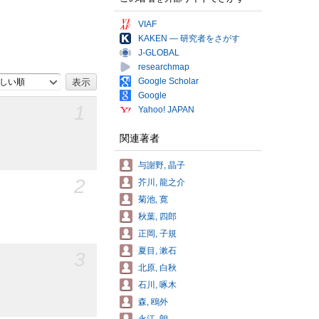
VIAF
KAKEN — 研究者をさがす
J-GLOBAL
researchmap
Google Scholar
しい順
Google
1
Yahoo! JAPAN
関連著者
与謝野, 晶子
2
芥川, 龍之介
菊池, 寛
秋葉, 四郎
正岡, 子規
夏目, 漱石
3
北原, 白秋
石川, 啄木
森, 鴎外