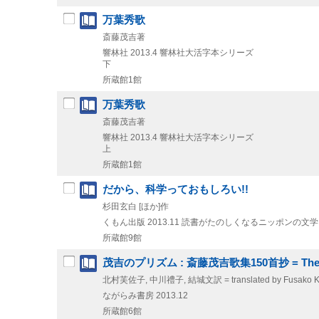
万葉秀歌
斎藤茂吉著
響林社
2013.4
響林社大活字本シリーズ
下
所蔵館1館
万葉秀歌
斎藤茂吉著
響林社
2013.4
響林社大活字本シリーズ
上
所蔵館1館
だから、科学っておもしろい!!
杉田玄白 [ほか]作
くもん出版
2013.11
読書がたのしくなるニッポンの文学 .
所蔵館9館
茂吉のプリズム : 斎藤茂吉歌集150首抄 = The prism of 
北村芙佐子, 中川禮子, 結城文訳 = translated by Fusako Kita
ながらみ書房
2013.12
所蔵館6館