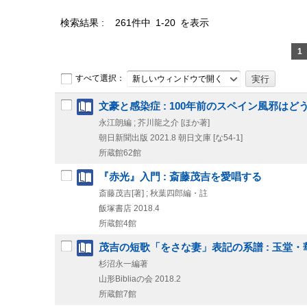
検索結果
261件中 1-20 を表示
1
すべて選択：
新しいウィンドウで開く
文豪と感染症 : 100年前のスペイン風邪は
永江朗編 ; 芥川龍之介 [ほか著]
朝日新聞出版
2021.8
朝日文庫 [な54-1]
所蔵館62館
『赤光』入門 : 斎藤茂吉を愛唱する
斎藤茂吉[著] ; 秋葉四郎編・註
飯塚書店
2018.4
所蔵館4館
茂吉の短歌「をさな妻」表記の系譜 : 玉堂・
杉沼永一編著
山形Bibliaの会
2018.2
所蔵館7館