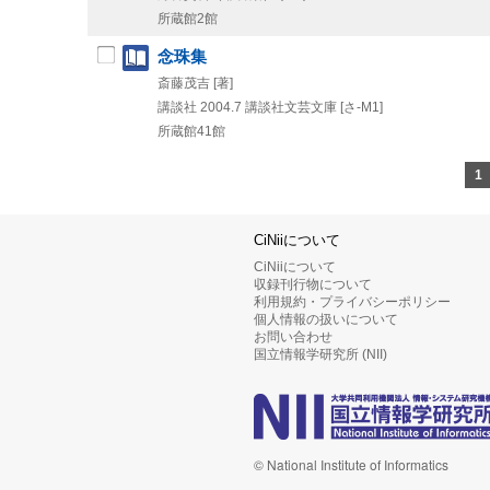
所蔵館2館
念珠集
斎藤茂吉 [著]
講談社
2004.7
講談社文芸文庫 [さ-M1]
所蔵館41館
1
CiNiiについて
CiNiiについて
収録刊行物について
利用規約・プライバシーポリシー
個人情報の扱いについて
お問い合わせ
国立情報学研究所 (NII)
© National Institute of Informatics