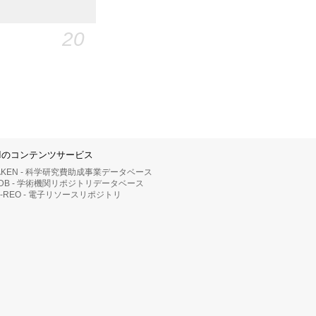
20
IIのコンテンツサービス
AKEN - 科学研究費助成事業データベース
RDB - 学術機関リポジトリデータベース
II-REO - 電子リソースリポジトリ