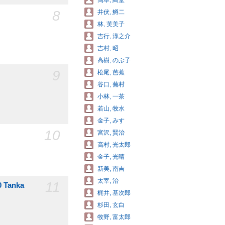
岡本, 綺堂
8
井伏, 鱒二
林, 芙美子
吉行, 淳之介
吉村, 昭
高樹, のぶ子
9
松尾, 芭蕉
谷口, 蕪村
小林, 一茶
若山, 牧水
金子, みすゞ
10
宮沢, 賢治
高村, 光太郎
金子, 光晴
新美, 南吉
太宰, 治
11
 Tanka
梶井, 基次郎
杉田, 玄白
牧野, 富太郎