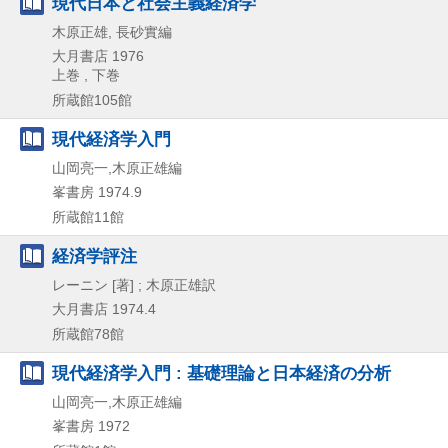
現代日本と社会主義経済学
木原正雄, 長砂實編
大月書店
1976
上巻 , 下巻
所蔵館105館
現代経済学入門
山岡亮一,木原正雄編
峯書房
1974.9
所蔵館11館
経済学評注
レーニン [著] ; 木原正雄訳
大月書店
1974.4
所蔵館78館
現代経済学入門 : 基礎理論と日本経済の分析
山岡亮一,木原正雄編
峯書房
1972