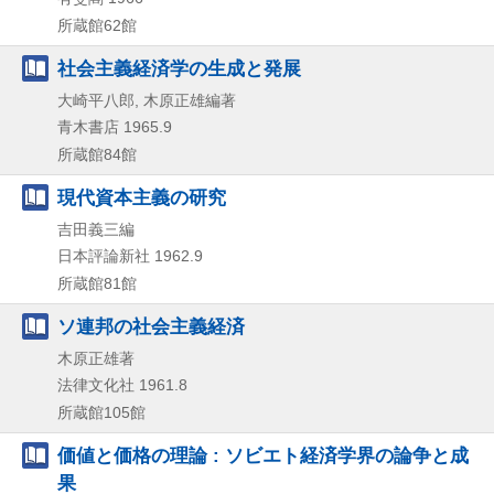
所蔵館62館
社会主義経済学の生成と発展
大崎平八郎, 木原正雄編著
青木書店
1965.9
所蔵館84館
現代資本主義の研究
吉田義三編
日本評論新社
1962.9
所蔵館81館
ソ連邦の社会主義経済
木原正雄著
法律文化社
1961.8
所蔵館105館
価値と価格の理論 : ソビエト経済学界の論争と成
果