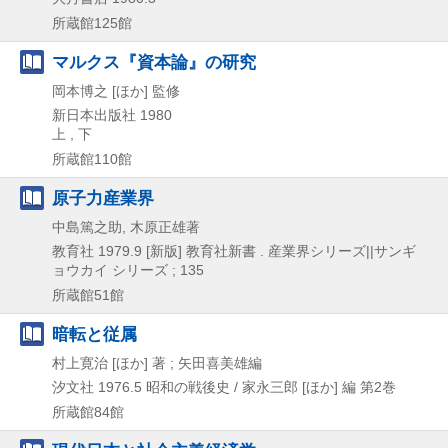
所蔵館125館
マルクス『資本論』の研究
岡本博之 [ほか] 監修
新日本出版社
1980
上 , 下
所蔵館110館
原子力産業界
中島篤之助, 木原正雄著
教育社
1979.9
[新版]
教育社新書 . 産業界シリーズ||サンギ
ョウカイ シリーズ ; 135
所蔵館51館
暗転と従属
村上寛治 [ほか] 著 ; 矢田喜美雄編
汐文社
1976.5
昭和の戦後史 / 家永三郎 [ほか] 編 第2巻
所蔵館84館