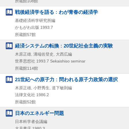
所蔵館108館
戦後経済学を語る : わが青春の経済学
基礎経済科学研究所編
かもがわ出版
1993.7
所蔵館57館
経済システムの転換 : 20世紀社会主義の実験
木原正雄, 溝端佐登史, 大西広編
世界思想社
1993.7
Sekaishiso seminar
所蔵館114館
21世紀への原子力 : 問われる原子力政策の選択
木原正雄, 小野秀生, 道下敏則編
法律文化社
1986.2
所蔵館52館
日本のエネルギー問題
日本科学者会議編
大月書店
1980.3