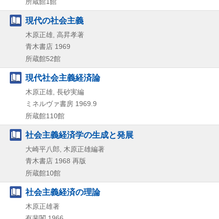
所蔵館1館
現代の社会主義
木原正雄, 高昇孝著
青木書店
1969
所蔵館52館
現代社会主義経済論
木原正雄, 長砂実編
ミネルヴァ書房
1969.9
所蔵館110館
社会主義経済学の生成と発展
大崎平八郎, 木原正雄編著
青木書店
1968
再版
所蔵館10館
社会主義経済の理論
木原正雄著
有斐閣
1966