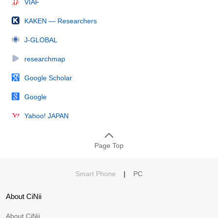
VIAF
KAKEN — Researchers
J-GLOBAL
researchmap
Google Scholar
Google
Yahoo! JAPAN
Page Top
Smart Phone
|
PC
About CiNii
About CiNii