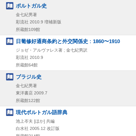
ポルトガル史
金七紀男著
彩流社
2010.9
増補新版
所蔵館109館
日葡修好通商条約と外交関係史 : 1860〜1910
ジョゼ・アルヴァレス著 ; 金七紀男訳
彩流社
2010.9
所蔵館64館
ブラジル史
金七紀男著
東洋書店
2009.7
所蔵館122館
現代ポルトガル語辞典
池上岑夫 [ほか] 共編
白水社
2005.12
改訂版
所蔵館214館