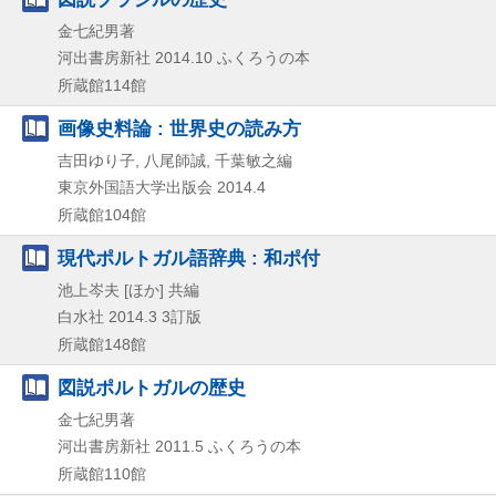
金七紀男著
河出書房新社
2014.10
ふくろうの本
所蔵館114館
画像史料論 : 世界史の読み方
吉田ゆり子, 八尾師誠, 千葉敏之編
東京外国語大学出版会
2014.4
所蔵館104館
現代ポルトガル語辞典 : 和ポ付
池上岑夫 [ほか] 共編
白水社
2014.3
3訂版
所蔵館148館
図説ポルトガルの歴史
金七紀男著
河出書房新社
2011.5
ふくろうの本
所蔵館110館