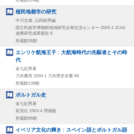
植民地都市の研究
中川文雄, 山田睦男編
国立民族学博物館地域研究企画交流センター
2005.3
JCAS
連携研究成果報告 8
所蔵館35館
エンリケ航海王子 : 大航海時代の先駆者とその時
代
金七紀男著
刀水書房
2004.1
刀水歴史全書 68
所蔵館138館
ポルトガル史
金七紀男著
彩流社
2003.4
増補版
所蔵館96館
イベリア文化の輝き : スペイン語とポルトガル語