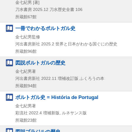
金七紀男 [著]
刀水書房
2025.12
刀水歴史全書 106
所蔵館67館
一冊でわかるポルトガル史
金七紀男監修
河出書房新社
2025.2
世界と日本がわかる国ぐにの歴史
所蔵館96館
図説ポルトガルの歴史
金七紀男著
河出書房新社
2022.11
増補改訂版
ふくろうの本
所蔵館94館
ポルトガル史 = História de Portugal
金七紀男著
彩流社
2022.4
増補新版, ルネサンス版
所蔵館23館
図説ブラジルの歴史