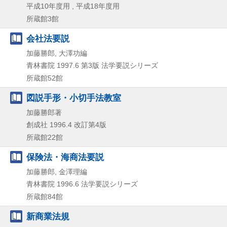
平成10年度用 , 平成18年度用
所蔵館3館
会社法要説
加藤勝郎, 大澤功編
青林書院
1997.6
第3版
法学要説シリーズ
所蔵館52館
図説手形・小切手法教室
加藤勝郎著
創成社
1996.4
改訂第4版
所蔵館22館
保険法・海商法要説
加藤勝郎, 金澤理編
青林書院
1996.6
法学要説シリーズ
所蔵館84館
新商業法規