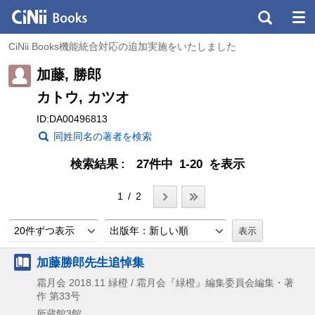
CiNii Books機能統合対応の追加実施をいたしました
加藤, 勝郎
カトウ, カツオ
ID:DA00496813
同姓同名の著者を検索
検索結果
27件中 1-20 を表示
1 / 2
20件ずつ表示
出版年：新しい順
加藤勝郎先生追悼集
霜月会
2018.11
緑橙 / 霜月会『緑橙』編集委員会編集・著
作 第33号
所蔵館3館