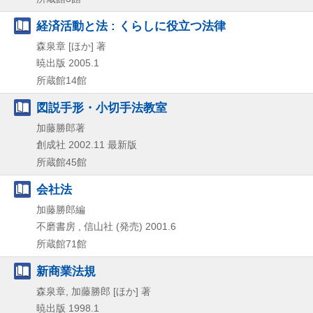
経済活動と法 : くらしに役立つ法律
森泉章 [ほか] 著
暁出版
2005.1
所蔵館14館
図説手形・小切手法教室
加藤勝郎著
創成社
2002.11
最新版
所蔵館45館
会社法
加藤勝郎編
不磨書房 , 信山社 (発売)
2001.6
所蔵館71館
新商業法規
森泉章, 加藤勝郎 [ほか] 著
暁出版
1998.1