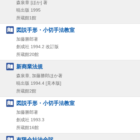
森泉章 [ほか] 著
暁出版
1995
所蔵館1館
図説手形・小切手法教室
加藤勝郎著
創成社
1994.2
改訂版
所蔵館20館
新商業法規
森泉章, 加藤勝郎ほか著
暁出版
1994.4
[見本版]
所蔵館2館
図説手形・小切手法教室
加藤勝郎著
創成社
1993.3
所蔵館16館
有限会社法全訳