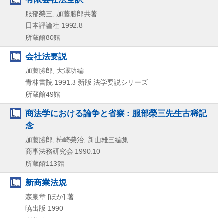
服部榮三, 加藤勝郎共著
日本評論社
1992.8
所蔵館80館
会社法要説
加藤勝郎, 大澤功編
青林書院
1991.3
新版
法学要説シリーズ
所蔵館49館
商法学における論争と省察 : 服部榮三先生古稀記
念
加藤勝郎, 柿崎榮治, 新山雄三編集
商事法務研究会
1990.10
所蔵館113館
新商業法規
森泉章 [ほか] 著
暁出版
1990