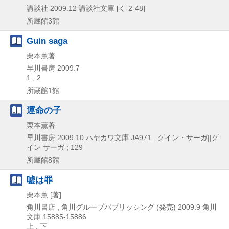
講談社
2009.12
講談社文庫 [く-2-48]
所蔵館3館
Guin saga
栗本薫著
早川書房
2009.7
1 , 2
所蔵館1館
運命の子
栗本薫著
早川書房
2009.10
ハヤカワ文庫 JA971 . グイン・サーガ||グ
イン サーガ ; 129
所蔵館8館
嘘は罪
栗本薫 [著]
角川書店 , 角川グループパブリッシング (発売)
2009.9
角川
文庫 15885-15886
上 , 下