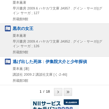
栗本薫著
早川書房
2009.6
ハヤカワ文庫 JA957 . グイン・サーガ||グ
イン サーガ ; 127
所蔵館8館
黒衣の女王
栗本薫著
早川書房
2009.4
ハヤカワ文庫 JA952 . グイン・サーガ||グ
イン サーガ ; 126
所蔵館9館
逃げ出した死体 : 伊集院大介と少年探偵
栗本薫 [著]
講談社
2009.2
講談社文庫 [く-2-46]
所蔵館3館
1 / 18