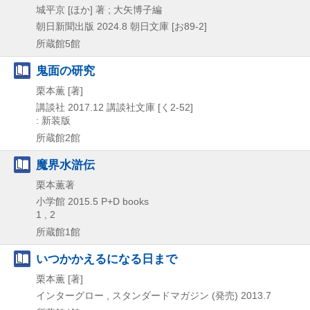
城平京 [ほか] 著 ; 大矢博子編
朝日新聞出版
2024.8
朝日文庫 [お89-2]
所蔵館5館
鬼面の研究
栗本薫 [著]
講談社
2017.12
講談社文庫 [く2-52]
: 新装版
所蔵館2館
魔界水滸伝
栗本薫著
小学館
2015.5
P+D books
1 , 2
所蔵館1館
いつかかえるになる日まで
栗本薫 [著]
インターグロー , スタンダードマガジン (発売)
2013.7