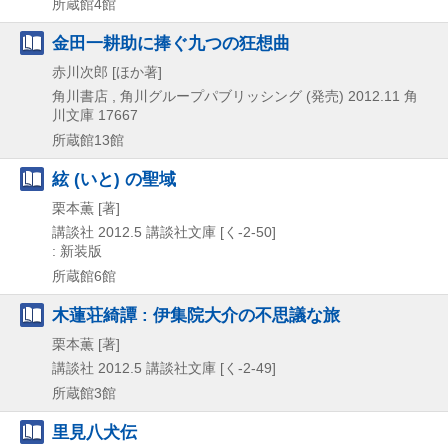
所蔵館4館
金田一耕助に捧ぐ九つの狂想曲
赤川次郎 [ほか著]
角川書店 , 角川グループパブリッシング (発売)
2012.11
角
川文庫 17667
所蔵館13館
絃 (いと) の聖域
栗本薫 [著]
講談社
2012.5
講談社文庫 [く-2-50]
: 新装版
所蔵館6館
木蓮荘綺譚 : 伊集院大介の不思議な旅
栗本薫 [著]
講談社
2012.5
講談社文庫 [く-2-49]
所蔵館3館
里見八犬伝