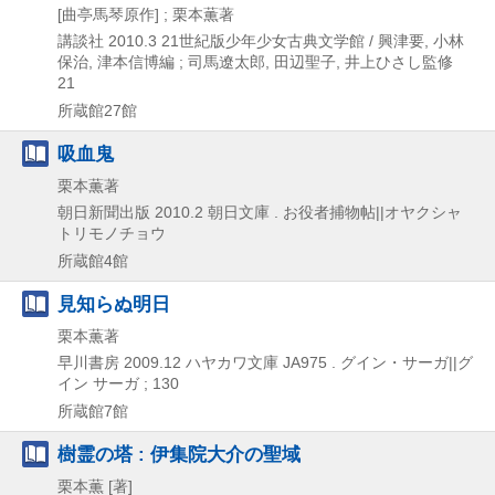
[曲亭馬琴原作] ; 栗本薫著
講談社
2010.3
21世紀版少年少女古典文学館 / 興津要,
小林
保治,
津本信博編 ; 司馬遼太郎,
田辺聖子,
井上ひさし監修
21
所蔵館27館
吸血鬼
栗本薫著
朝日新聞出版
2010.2
朝日文庫 . お役者捕物帖||オヤクシャ
トリモノチョウ
所蔵館4館
見知らぬ明日
栗本薫著
早川書房
2009.12
ハヤカワ文庫 JA975 . グイン・サーガ||グ
イン サーガ ; 130
所蔵館7館
樹霊の塔 : 伊集院大介の聖域
栗本薫 [著]