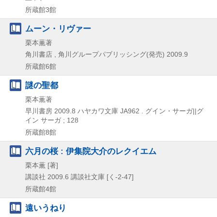
所蔵館3館
ムーン・リヴァー
栗本薫著
角川書店 , 角川グループパブリッシング(発売)
2009.9
所蔵館6館
謎の聖都
栗本薫著
早川書房
2009.8
ハヤカワ文庫 JA962 . グイン・サーガ||グ
イン サーガ ; 128
所蔵館8館
六月の桜 : 伊集院大介のレクイエム
栗本薫 [著]
講談社
2009.6
講談社文庫 [く-2-47]
所蔵館4館
遠いうねり