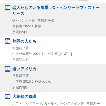
恋人たちのいる風景 : O・ヘンリーラブ・ストー
リーズ
O・ヘンリー著 ; 常盤新平訳
言視舎
2022.4
新版
所蔵館9館
片隅の人たち
常盤新平著
中央公論新社
2021.1
中公文庫 [と-37-1]
所蔵館11館
遠いアメリカ
常盤新平著
小学館
2018.2
P+D books
所蔵館3館
大統領の陰謀
ボブ・ウッドワード, カール・バーンスタイン著 ; 常盤新平