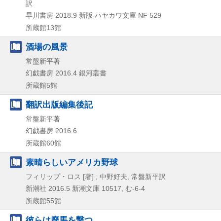
訳
早川書房
2018.9
新版
ハヤカワ文庫 NF 529
所蔵館13館
酒場の風景
常盤新平著
幻戯書房
2016.4
銀河叢書
所蔵館5館
翻訳出版編集後記
常盤新平著
幻戯書房
2016.6
所蔵館60館
素晴らしいアメリカ野球
フィリップ・ロス [著] ; 中野好夫, 常盤新平訳
新潮社
2016.5
新潮文庫 10517,
む-6-4
所蔵館55館
彼らは廃馬を撃つ