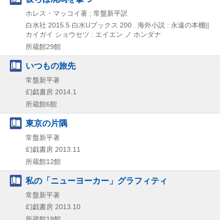
ホレス・マッコイ著 ; 常盤新平訳
白水社
2015.5
白水Uブックス 200 . 海外小説 : 永遠の本棚||
カイガイ ショウセツ : エイエン ノ ホンダナ
所蔵館29館
いつもの旅先
常盤新平著
幻戯書房
2014.1
所蔵館6館
東京の片隅
常盤新平著
幻戯書房
2013.11
所蔵館12館
私の「ニューヨーカー」グラフィティ
常盤新平著
幻戯書房
2013.10
所蔵館19館