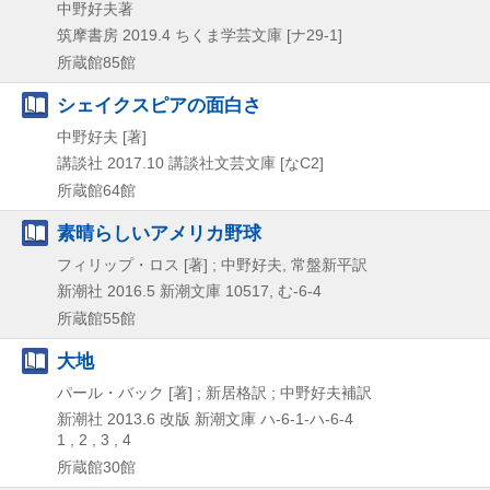
中野好夫著
筑摩書房
2019.4
ちくま学芸文庫 [ナ29-1]
所蔵館85館
シェイクスピアの面白さ
中野好夫 [著]
講談社
2017.10
講談社文芸文庫 [なC2]
所蔵館64館
素晴らしいアメリカ野球
フィリップ・ロス [著] ; 中野好夫, 常盤新平訳
新潮社
2016.5
新潮文庫 10517,
む-6-4
所蔵館55館
大地
パール・バック [著] ; 新居格訳 ; 中野好夫補訳
新潮社
2013.6
改版
新潮文庫 ハ-6-1-ハ-6-4
1 , 2 , 3 , 4
所蔵館30館