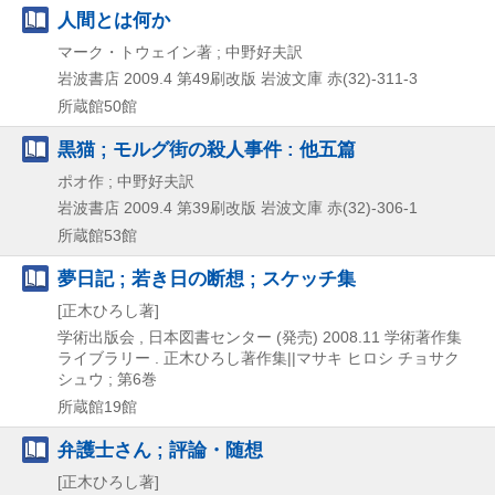
人間とは何か
マーク・トウェイン著 ; 中野好夫訳
岩波書店
2009.4
第49刷改版
岩波文庫 赤(32)-311-3
所蔵館50館
黒猫 ; モルグ街の殺人事件 : 他五篇
ポオ作 ; 中野好夫訳
岩波書店
2009.4
第39刷改版
岩波文庫 赤(32)-306-1
所蔵館53館
夢日記 ; 若き日の断想 ; スケッチ集
[正木ひろし著]
学術出版会 , 日本図書センター (発売)
2008.11
学術著作集
ライブラリー . 正木ひろし著作集||マサキ ヒロシ チョサク
シュウ ; 第6巻
所蔵館19館
弁護士さん ; 評論・随想
[正木ひろし著]