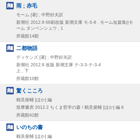
雨 ; 赤毛
モーム [著] ; 中野好夫訳
新潮社
2012.8
68刷改版
新潮文庫 モ-5-8 . モーム短篇集||モ
ーム タンペンシュウ ; 1
所蔵館14館
二都物語
ディケンズ [著] ; 中野好夫訳
新潮社
2012.8
改版
新潮文庫 テ-3-3-テ-3-4
上 , 下
所蔵館10館
驚くこころ
鶴見俊輔 [ほか] 編
筑摩書房
2012.2
ちくま哲学の森 / 鶴見俊輔 [ほか] 編 6
所蔵館42館
いのちの書
鶴見俊輔 [ほか] 編