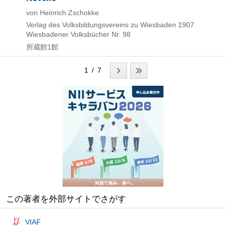
von Heinrich Zschokke
Verlag des Volksbildungsvereins zu Wiesbaden
1907
Wiesbadener Volksbücher Nr. 98
所蔵館1館
1 / 7
この著者を外部サイトでさがす
VIAF