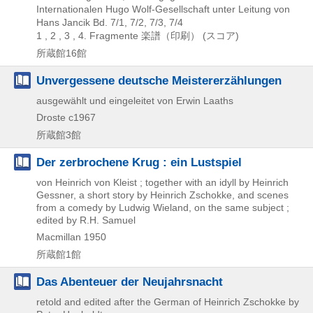
Internationalen Hugo Wolf-Gesellschaft unter Leitung von
Hans Jancik Bd. 7/1,
7/2,
7/3,
7/4
1 , 2 , 3 , 4. Fragmente
楽譜（印刷） (スコア)
所蔵館16館
Unvergessene deutsche Meistererzählungen
ausgewählt und eingeleitet von Erwin Laaths
Droste
c1967
所蔵館3館
Der zerbrochene Krug : ein Lustspiel
von Heinrich von Kleist ; together with an idyll by Heinrich
Gessner, a short story by Heinrich Zschokke, and scenes
from a comedy by Ludwig Wieland, on the same subject ;
edited by R.H. Samuel
Macmillan
1950
所蔵館1館
Das Abenteuer der Neujahrsnacht
retold and edited after the German of Heinrich Zschokke by