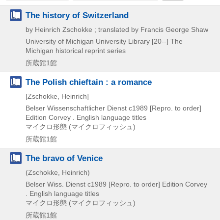
The history of Switzerland
by Heinrich Zschokke ; translated by Francis George Shaw
University of Michigan University Library
[20--]
The
Michigan historical reprint series
所蔵館1館
The Polish chieftain : a romance
[Zschokke, Heinrich]
Belser Wissenschaftlicher Dienst
c1989
[Repro. to order]
Edition Corvey . English language titles
マイクロ形態 (マイクロフィッシュ)
所蔵館1館
The bravo of Venice
(Zschokke, Heinrich)
Belser Wiss. Dienst
c1989
[Repro. to order]
Edition Corvey
. English language titles
マイクロ形態 (マイクロフィッシュ)
所蔵館1館