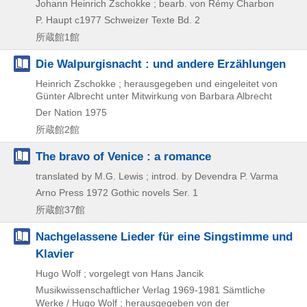
Johann Heinrich Zschokke ; bearb. von Rémy Charbon
P. Haupt
c1977
Schweizer Texte Bd. 2
所蔵館1館
Die Walpurgisnacht : und andere Erzählungen
Heinrich Zschokke ; herausgegeben und eingeleitet von
Günter Albrecht unter Mitwirkung von Barbara Albrecht
Der Nation
1975
所蔵館2館
The bravo of Venice : a romance
translated by M.G. Lewis ; introd. by Devendra P. Varma
Arno Press
1972
Gothic novels Ser. 1
所蔵館37館
Nachgelassene Lieder für eine Singstimme und
Klavier
Hugo Wolf ; vorgelegt von Hans Jancik
Musikwissenschaftlicher Verlag
1969-1981
Sämtliche
Werke / Hugo Wolf ; herausgegeben von der