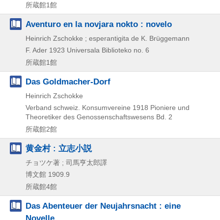
所蔵館1館
Aventuro en la novjara nokto : novelo
Heinrich Zschokke ; esperantigita de K. Brüggemann
F. Ader
1923
Universala Biblioteko no. 6
所蔵館1館
Das Goldmacher-Dorf
Heinrich Zschokke
Verband schweiz. Konsumvereine
1918
Pioniere und
Theoretiker des Genossenschaftswesens Bd. 2
所蔵館2館
黄金村 : 立志小説
チョツケ著 ; 司馬亨太郎譯
博文館
1909.9
所蔵館4館
Das Abenteuer der Neujahrsnacht : eine
Novelle