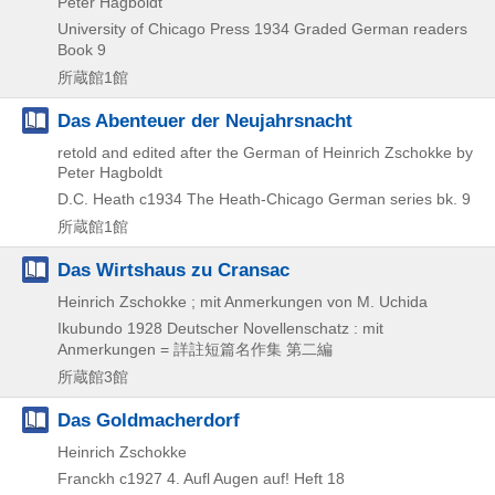
Peter Hagboldt
University of Chicago Press
1934
Graded German readers
Book 9
所蔵館1館
Das Abenteuer der Neujahrsnacht
retold and edited after the German of Heinrich Zschokke by
Peter Hagboldt
D.C. Heath
c1934
The Heath-Chicago German series bk. 9
所蔵館1館
Das Wirtshaus zu Cransac
Heinrich Zschokke ; mit Anmerkungen von M. Uchida
Ikubundo
1928
Deutscher Novellenschatz : mit
Anmerkungen = 詳註短篇名作集 第二編
所蔵館3館
Das Goldmacherdorf
Heinrich Zschokke
Franckh
c1927
4. Aufl
Augen auf! Heft 18