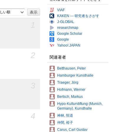
VIAF
しい順
KAKEN — 研究者をさがす
J-GLOBAL
1
researchmap
Google Scholar
Google
Yahoo! JAPAN
2
関連著者
Betthausen, Peter
Hamburger Kunsthalle
Traeger, Jörg
3
Hofmann, Werner
Bertsch, Markus
Hypo-Kulturstiftung (Munich,
Germany). Kunsthalle
4
神林, 恒道
仲間, 裕子
Carus, Carl Gustav