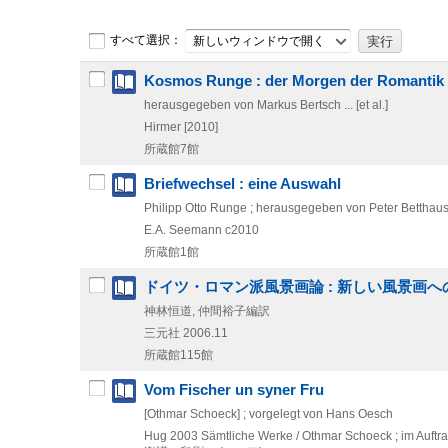
すべて選択：
新しいウィンドウで開く
Kosmos Runge : der Morgen der Romantik
herausgegeben von Markus Bertsch ... [et al.]
Hirmer
[2010]
所蔵館7館
Briefwechsel : eine Auswahl
Philipp Otto Runge ; herausgegeben von Peter Betthau
E.A. Seemann
c2010
所蔵館1館
ドイツ・ロマン派風景画論 : 新しい風景画へ
神林恒道, 仲間裕子編訳
三元社
2006.11
所蔵館115館
Vom Fischer un syner Fru
[Othmar Schoeck] ; vorgelegt von Hans Oesch
Hug
2003
Sämtliche Werke / Othmar Schoeck ; im Auftr