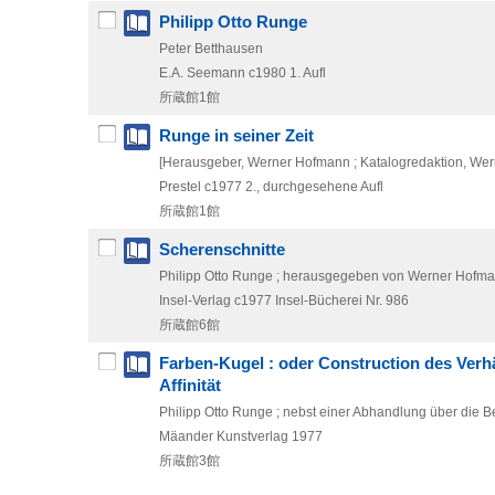
Philipp Otto Runge
Peter Betthausen
E.A. Seemann
c1980
1. Aufl
所蔵館1館
Runge in seiner Zeit
[Herausgeber, Werner Hofmann ; Katalogredaktion, Werne
Prestel
c1977
2., durchgesehene Aufl
所蔵館1館
Scherenschnitte
Philipp Otto Runge ; herausgegeben von Werner Hofm
Insel-Verlag
c1977
Insel-Bücherei Nr. 986
所蔵館6館
Farben-Kugel : oder Construction des Verhä
Affinität
Philipp Otto Runge ; nebst einer Abhandlung über die B
Mäander Kunstverlag
1977
所蔵館3館