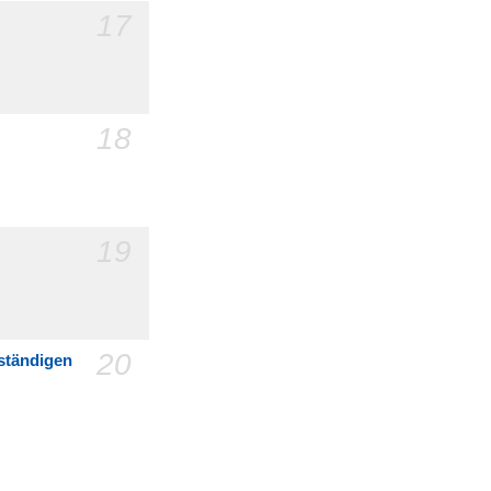
17
18
19
20
lständigen