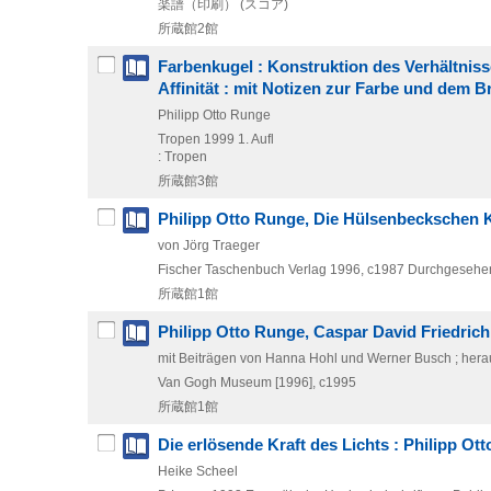
楽譜（印刷） (スコア)
所蔵館2館
Farbenkugel : Konstruktion des Verhältniss
Affinität : mit Notizen zur Farbe und dem 
Philipp Otto Runge
Tropen
1999
1. Aufl
: Tropen
所蔵館3館
Philipp Otto Runge, Die Hülsenbeckschen K
von Jörg Traeger
Fischer Taschenbuch Verlag
1996, c1987
Durchgesehe
所蔵館1館
Philipp Otto Runge, Caspar David Friedrich 
mit Beiträgen von Hanna Hohl und Werner Busch ; he
Van Gogh Museum
[1996], c1995
所蔵館1館
Die erlösende Kraft des Lichts : Philipp Ott
Heike Scheel