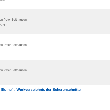
on Peter Betthausen
 Aufl.]
on Peter Betthausen
on Peter Betthausen
e Blume" : Werkverzeichnis der Scherenschnitte