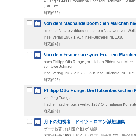
P. Lang
c1993
Europäische Hochschulschriften = Publica
; Bd. 165
所蔵館3館
Von dem Machandelboom : ein Märchen nac
mit einer Nacherzählung und einem Nachwort von Wolfga
Insel Verlag
1987
1. Aufl
Insel-Bücherei Nr. 1036
所蔵館4館
Von dem Fischer un syner Fru : ein Märche
nach Philipp Otto Runge ; mit sieben Bildern von Marc
von Uwe Johnson
Insel Verlag
1987, c1976
1. Aufl
Insel-Bücherei Nr. 1075
所蔵館2館
Philipp Otto Runge, Die Hülsenbeckschen K
von Jörg Traeger
Fischer Taschenbuch Verlag
1987
Originalausg
Kunstst
所蔵館8館
月下の幻視者 : ドイツ・ロマン派短編集
ゲーテ他著 ; 前川道介 [ほか] 編訳
国書刊行会
1983.1
ドイツ・ロマン派全集 / 前川道介編 