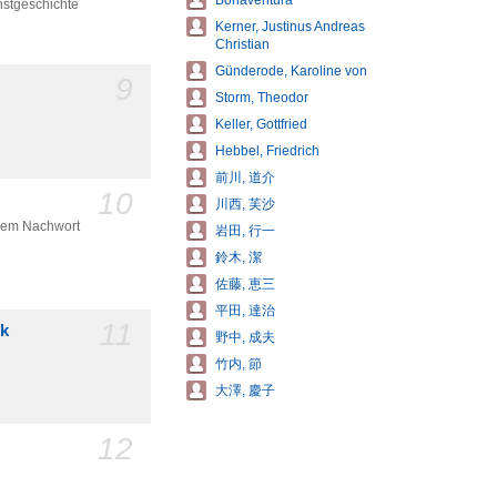
Bonaventura
nstgeschichte
Kerner, Justinus Andreas
Christian
Günderode, Karoline von
9
Storm, Theodor
Keller, Gottfried
Hebbel, Friedrich
前川, 道介
10
川西, 芙沙
inem Nachwort
岩田, 行一
鈴木, 潔
佐藤, 恵三
平田, 達治
11
ik
野中, 成夫
竹内, 節
大澤, 慶子
12