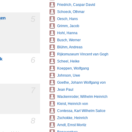
Friedrich, Caspar David
Schoeck, Othmar
5
gen
Oesch, Hans
Grimm, Jacob
Hohl, Hanna
Busch, Werner
Blühm, Andreas
Rijksmuseum Vincent van Gogh
6
ik
Scheel, Heike
Koeppen, Wolfgang
Johnson, Uwe
Goethe, Johann Wolfgang von
7
Jean Paul
Wackenroder, Wilhelm Heinrich
Kleist, Heinrich von
Contessa, Karl Wilhelm Salice
8
Zschokke, Heinrich
Arndt, Ernst Moritz