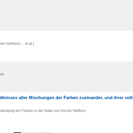
r Hofmann ... et al.]
ann
ltnisses aller Mischungen der Farben zueinander, und ihrer vol
edeutung der Farben in der Natur von Henrik Steffens