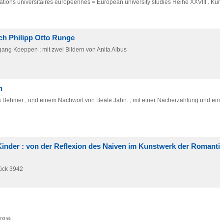
tions universitaires européennes = European university studies Reihe XXVIII . Ku
h Philipp Otto Runge
ng Koeppen ; mit zwei Bildern von Anita Albus
n
us Behmer ; und einem Nachwort von Beate Jahn. ; mit einer Nacherzählung und e
inder : von der Reflexion des Naiven im Kunstwerk der Romant
ück 3942
第8巻