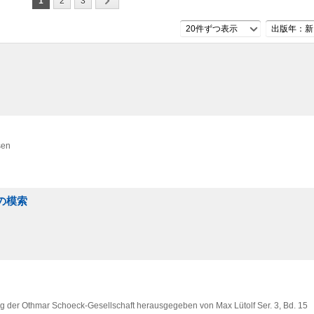
1
2
3
20件ずつ表示
出版年：新
sen
の模索
ag der Othmar Schoeck-Gesellschaft herausgegeben von Max Lütolf Ser. 3,
Bd. 15