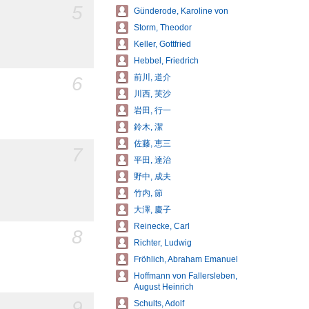
5
Günderode, Karoline von
Storm, Theodor
Keller, Gottfried
Hebbel, Friedrich
前川, 道介
6
川西, 芙沙
岩田, 行一
鈴木, 潔
佐藤, 恵三
7
平田, 達治
野中, 成夫
竹内, 節
大澤, 慶子
Reinecke, Carl
8
Richter, Ludwig
Fröhlich, Abraham Emanuel
Hoffmann von Fallersleben,
August Heinrich
9
Schults, Adolf