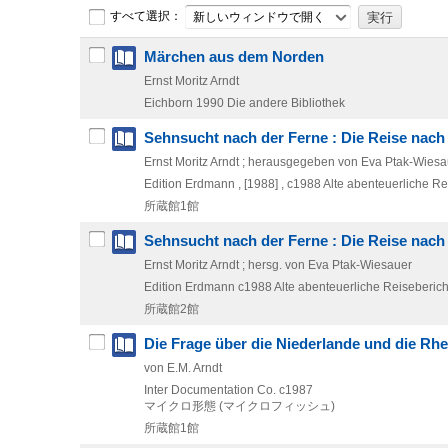
すべて選択：
新しいウィンドウで開く
Märchen aus dem Norden
Ernst Moritz Arndt
Eichborn
1990
Die andere Bibliothek
Sehnsucht nach der Ferne : Die Reise nach
Ernst Moritz Arndt ; herausgegeben von Eva Ptak-Wiesa
Edition Erdmann ,
[1988] , c1988
Alte abenteuerliche Re
所蔵館1館
Sehnsucht nach der Ferne : Die Reise nach
Ernst Moritz Arndt ; hersg. von Eva Ptak-Wiesauer
Edition Erdmann
c1988
Alte abenteuerliche Reiseberich
所蔵館2館
Die Frage über die Niederlande und die Rh
von E.M. Arndt
Inter Documentation Co.
c1987
マイクロ形態 (マイクロフィッシュ)
所蔵館1館