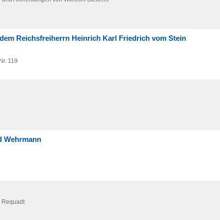
m Reichsfreiherrn Heinrich Karl Friedrich vom Stein
Nr. 119
nd Wehrmann
l Requadt