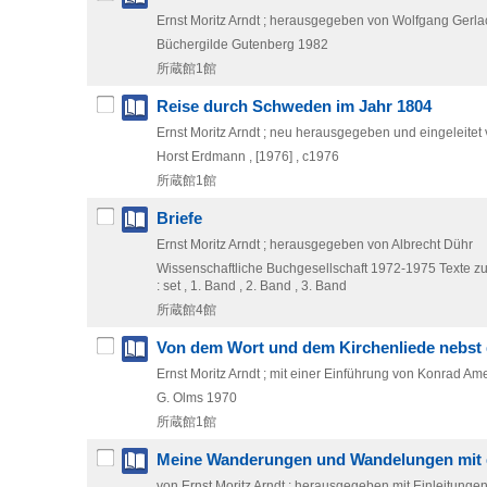
Ernst Moritz Arndt ; herausgegeben von Wolfgang Gerla
Büchergilde Gutenberg
1982
所蔵館1館
Reise durch Schweden im Jahr 1804
Ernst Moritz Arndt ; neu herausgegeben und eingeleitet 
Horst Erdmann ,
[1976] , c1976
所蔵館1館
Briefe
Ernst Moritz Arndt ; herausgegeben von Albrecht Dühr
Wissenschaftliche Buchgesellschaft
1972-1975
Texte z
: set , 1. Band , 2. Band , 3. Band
所蔵館4館
Von dem Wort und dem Kirchenliede nebst g
Ernst Moritz Arndt ; mit einer Einführung von Konrad Am
G. Olms
1970
所蔵館1館
Meine Wanderungen und Wandelungen mit de
von Ernst Moritz Arndt ; herausgegeben mit Einleitung