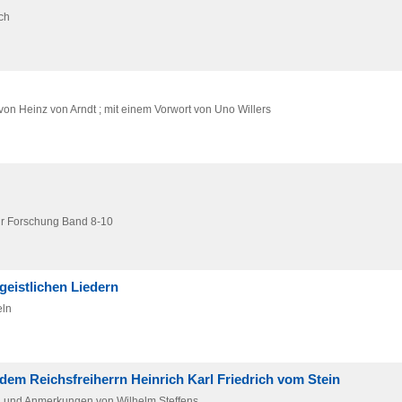
ch
von Heinz von Arndt ; mit einem Vorwort von Uno Willers
ur Forschung Band 8-10
eistlichen Liedern
eln
m Reichsfreiherrn Heinrich Karl Friedrich vom Stein
en und Anmerkungen von Wilhelm Steffens