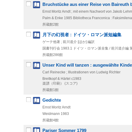
Bruchstücke aus einer Reise von Baireuth
Ernst Moritz Arndt ; mit einem Nachwort von Jakob Leh
Palm & Enke
1985
Bibliotheca Franconica : Faksimilen
所蔵館2館
月下の幻視者 : ドイツ・ロマン派短編集
ゲーテ他著 ; 前川道介 [ほか] 編訳
国書刊行会
1983.1
ドイツ・ロマン派全集 / 前川道介編 
所蔵館286館
Unser Kind will tanzen : ausgewählte Kinde
Carl Reinecke ; Illustrationen von Ludwig Richter
Breitkopf & Härtel
c1983
楽譜（印刷） (スコア)
所蔵館1館
Gedichte
Ernst Moritz Arndt
Weidmann
1983
所蔵館4館
Pariser Sommer 1799