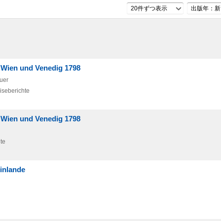
20件ずつ表示
出版年：新
 Wien und Venedig 1798
uer
iseberichte
 Wien und Venedig 1798
te
einlande