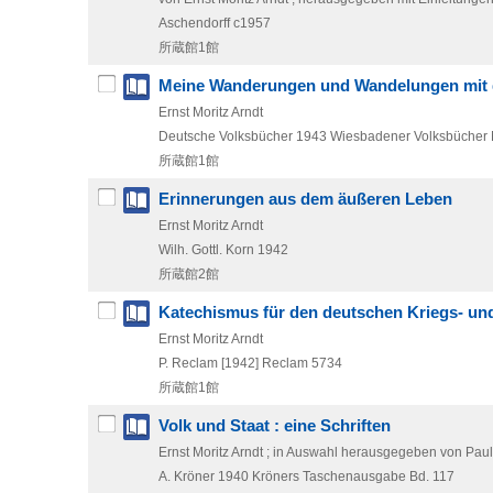
Aschendorff
c1957
所蔵館1館
Meine Wanderungen und Wandelungen mit de
Ernst Moritz Arndt
Deutsche Volksbücher
1943
Wiesbadener Volksbücher 
所蔵館1館
Erinnerungen aus dem äußeren Leben
Ernst Moritz Arndt
Wilh. Gottl. Korn
1942
所蔵館2館
Katechismus für den deutschen Kriegs- u
Ernst Moritz Arndt
P. Reclam
[1942]
Reclam 5734
所蔵館1館
Volk und Staat : eine Schriften
Ernst Moritz Arndt ; in Auswahl herausgegeben von Pau
A. Kröner
1940
Kröners Taschenausgabe Bd. 117