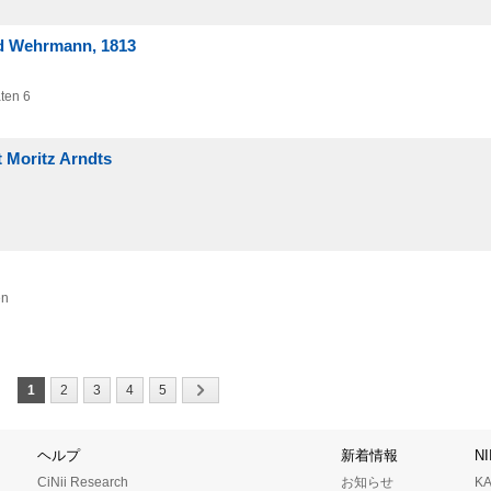
nd Wehrmann, 1813
aten 6
t Moritz Arndts
en
1
2
3
4
5
ヘルプ
新着情報
N
CiNii Research
お知らせ
K