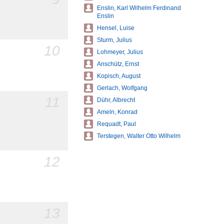
Enslin, Karl Wilhelm Ferdinand
Enslin
Hensel, Luise
Sturm, Julius
10
Lohmeyer, Julius
Anschütz, Ernst
Kopisch, August
Gerlach, Wolfgang
11
Dühr, Albrecht
Ameln, Konrad
Requadt, Paul
Terstegen, Walter Otto Wilhelm
12
13