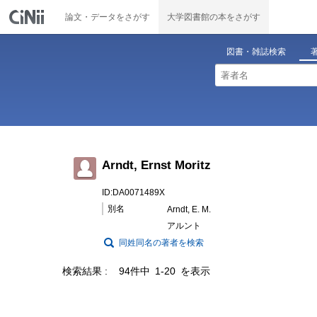
論文・データをさがす
大学図書館の本をさがす
図書・雑誌検索
Arndt, Ernst Moritz
ID:DA0071489X
別名
Arndt, E. M.
アルント
同姓同名の著者を検索
検索結果
94件中 1-20 を表示