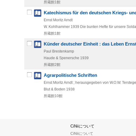
所蔵館1館
Katechismus für den deutschen Kriegs- u
Ernst Moritz Arndt
W. Kohlhammer
1939
Die bunten Hefte für unsere Sold
所蔵館1館
Künder deutscher Einheit : das Leben Erns
Paul Brestenkamp
Haude & Spenersche
1939
所蔵館2館
Agrarpolitische Schriften
Ernst Moritz Arndt ; herausgegeben von W.O.W. Tersteg
Blut & Boden
1938
所蔵館10館
CiNiiについて
CiNiiについて