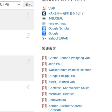
しい順
VIAF
1
KAKEN — 研究者をさがす
J-GLOBAL
researchmap
Google Scholar
2
Google
Yahoo! JAPAN
関連著者
Goethe, Johann Wolfgang von
3
Jean Paul
Wackenroder, Wilhelm Heinrich
Runge, Philipp Otto
Kleist, Heinrich von
4
Contessa, Karl Wilhelm Salice
Zschokke, Heinrich
Bonaventura
Kerner, Justinus Andreas
Christian