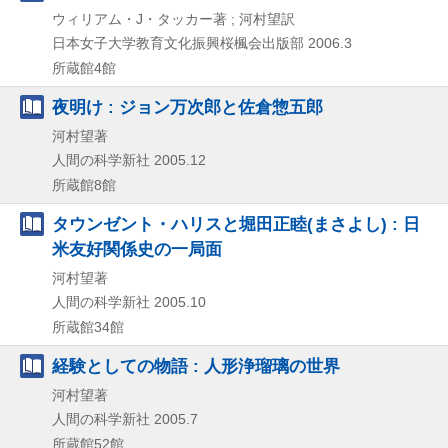
ウィリアム・J・タッカー著 ; 河村望訳
日本女子大学教育文化振興桜楓会出版部
2006.3
所蔵館4館
夜明け : ジョン万次郎と佐倉惣五郎
河村望著
人間の科学新社
2005.12
所蔵館8館
タウンゼント・ハリスと堀田正睦(まさよし) : 日
米友好関係史の一局面
河村望著
人間の科学新社
2005.10
所蔵館34館
経験としての物語 : 人形浄瑠璃の世界
河村望著
人間の科学新社
2005.7
所蔵館52館