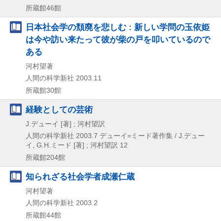
所蔵館46館
日本社会学の頽廃を悲しむ : 新しい学問の玉依姫
は今や訪い来たって彼が柴の戸を叩いているので
ある
河村望著
人間の科学新社
2003.11
所蔵館30館
経験としての芸術
J.デューイ [著] ; 河村望訳
人間の科学新社
2003.7
デューイ=ミード著作集 / J.デュー
イ,
G.H.ミード [著] ; 河村望訳 12
所蔵館204館
知られざる社会学者成瀬仁蔵
河村望著
人間の科学新社
2003.2
所蔵館44館