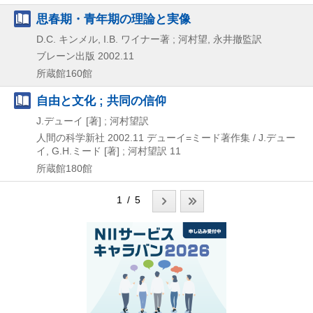
思春期・青年期の理論と実像
D.C. キンメル, I.B. ワイナー著 ; 河村望, 永井撤監訳
ブレーン出版
2002.11
所蔵館160館
自由と文化 ; 共同の信仰
J.デューイ [著] ; 河村望訳
人間の科学新社
2002.11
デューイ=ミード著作集 / J.デュー
イ,
G.H.ミード [著] ; 河村望訳 11
所蔵館180館
1 / 5