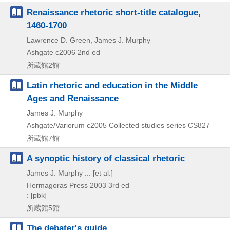
Renaissance rhetoric short-title catalogue,
1460-1700
Lawrence D. Green, James J. Murphy
Ashgate
c2006
2nd ed
所蔵館2館
Latin rhetoric and education in the Middle
Ages and Renaissance
James J. Murphy
Ashgate/Variorum
c2005
Collected studies series CS827
所蔵館7館
A synoptic history of classical rhetoric
James J. Murphy ... [et al.]
Hermagoras Press
2003
3rd ed
: [pbk]
所蔵館5館
The debater's guide