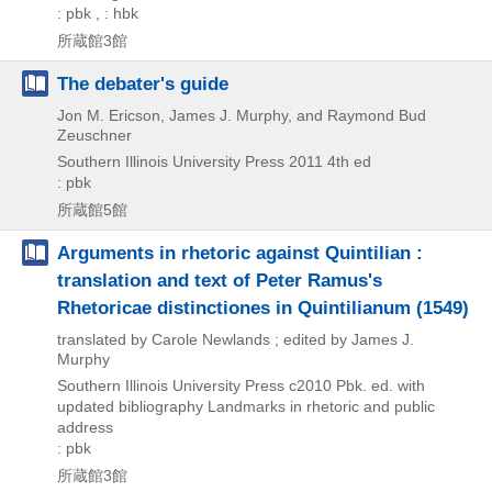
: pbk , : hbk
所蔵館3館
The debater's guide
Jon M. Ericson, James J. Murphy, and Raymond Bud
Zeuschner
Southern Illinois University Press
2011
4th ed
: pbk
所蔵館5館
Arguments in rhetoric against Quintilian :
translation and text of Peter Ramus's
Rhetoricae distinctiones in Quintilianum (1549)
translated by Carole Newlands ; edited by James J.
Murphy
Southern Illinois University Press
c2010
Pbk. ed. with
updated bibliography
Landmarks in rhetoric and public
address
: pbk
所蔵館3館