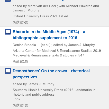
edited by Marc van der Poel ; with Michael Edwards and
James J. Murphy
Oxford University Press
2021
1st ed
所蔵館5館
Rhetoric in the Middle Ages (1974) : a
bibliographic supplement to 2016
Denise Stodola ... [et al.] ; edited by James J. Murphy
Arizona Center for Medieval & Renaissance Studies
2019
Medieval & Renaissance texts & studies v. 547
所蔵館1館
Demosthenes' On the crown : rhetorical
perspectives
edited by James J. Murphy
Southern Illinois University Press
c2016
Landmarks in
rhetoric and public address
: pbk
所蔵館1館