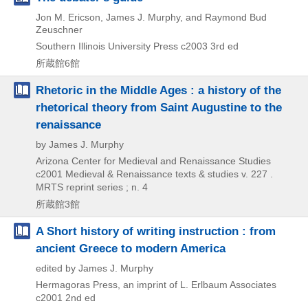
Jon M. Ericson, James J. Murphy, and Raymond Bud
Zeuschner
Southern Illinois University Press
c2003
3rd ed
所蔵館6館
Rhetoric in the Middle Ages : a history of the
rhetorical theory from Saint Augustine to the
renaissance
by James J. Murphy
Arizona Center for Medieval and Renaissance Studies
c2001
Medieval & Renaissance texts & studies v. 227 .
MRTS reprint series ; n. 4
所蔵館3館
A Short history of writing instruction : from
ancient Greece to modern America
edited by James J. Murphy
Hermagoras Press, an imprint of L. Erlbaum Associates
c2001
2nd ed