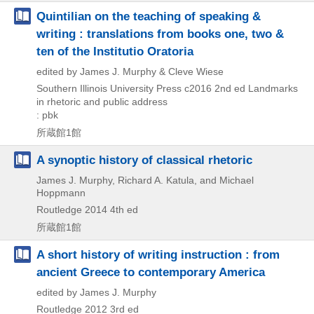
Quintilian on the teaching of speaking &
writing : translations from books one, two &
ten of the Institutio Oratoria
edited by James J. Murphy & Cleve Wiese
Southern Illinois University Press
c2016
2nd ed
Landmarks
in rhetoric and public address
: pbk
所蔵館1館
A synoptic history of classical rhetoric
James J. Murphy, Richard A. Katula, and Michael
Hoppmann
Routledge
2014
4th ed
所蔵館1館
A short history of writing instruction : from
ancient Greece to contemporary America
edited by James J. Murphy
Routledge
2012
3rd ed