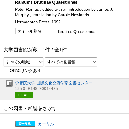
Ramus's Brutinae Quaestiones
Peter Ramus ; edited with an introduction by James J.
Murphy ; translation by Carole Newlands
Hermagoras Press, 1992
タイトル別名
Brutinæ Quæstiones
大学図書館所蔵
1
件 /
全
1
件
すべての地域
すべての図書館
OPACリンクあり
学習院大学 国際文化交流学部図書センター
135.9||R149
90014425
OPAC
この図書・雑誌をさがす
カーリル