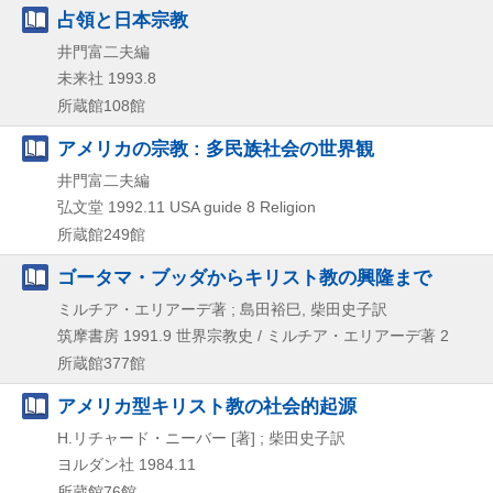
占領と日本宗教
井門富二夫編
未来社
1993.8
所蔵館108館
アメリカの宗教 : 多民族社会の世界観
井門富二夫編
弘文堂
1992.11
USA guide 8 Religion
所蔵館249館
ゴータマ・ブッダからキリスト教の興隆まで
ミルチア・エリアーデ著 ; 島田裕巳, 柴田史子訳
筑摩書房
1991.9
世界宗教史 / ミルチア・エリアーデ著 2
所蔵館377館
アメリカ型キリスト教の社会的起源
H.リチャード・ニーバー [著] ; 柴田史子訳
ヨルダン社
1984.11
所蔵館76館