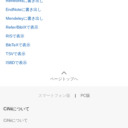
RefWorksに書き出し
EndNoteに書き出し
Mendeleyに書き出し
Refer/BibIXで表示
RISで表示
BibTeXで表示
TSVで表示
ISBDで表示
ページトップへ
スマートフォン版
|
PC版
CiNiiについて
CiNiiについて