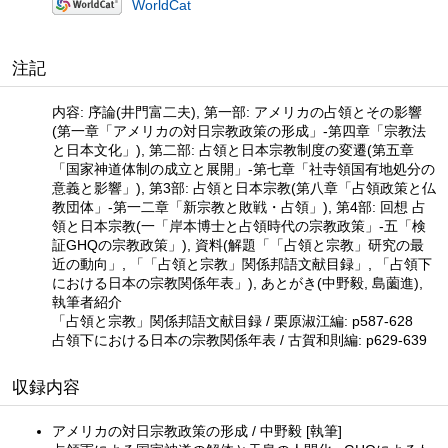
WorldCat
注記
内容: 序論(井門富二夫), 第一部: アメリカの占領とその影響
(第一章「アメリカの対日宗教政策の形成」-第四章「宗教法
と日本文化」), 第二部: 占領と日本宗教制度の変遷(第五章
「国家神道体制の成立と展開」-第七章「社寺領国有地処分の
意義と影響」), 第3部: 占領と日本宗教(第八章「占領政策と仏
教団体」-第一二章「新宗教と敗戦・占領」), 第4部: 回想 占
領と日本宗教(一「岸本博士と占領時代の宗教政策」-五「検
証GHQの宗教政策」), 資料(解題「「占領と宗教」研究の最
近の動向」, 「「占領と宗教」関係邦語文献目録」, 「占領下
における日本の宗教関係年表」), あとがき(中野毅, 島薗進),
執筆者紹介
「占領と宗教」関係邦語文献目録 / 栗原淑江編: p587-628
占領下における日本の宗教関係年表 / 古賀和則編: p629-639
収録内容
アメリカの対日宗教政策の形成 / 中野毅 [執筆]