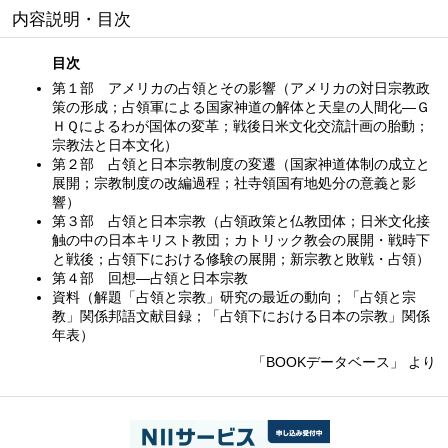
内容説明・目次
目次
第１部 アメリカの占領とその影響（アメリカの対日宗教政
策の形成；占領軍による国家神道の解体と天皇の人間化—Ｇ
ＨＱによるわが国体の変革；戦後日米文化交流計画の胎動；
宗教法と日本文化）
第２部 占領と日本宗教制度の変遷（国家神道体制の成立と
展開；宗教制度の改編過程；社寺領国有地処分の意義と影
響）
第３部 占領と日本宗教（占領政策と仏教団体；日米文化接
触の中の日本キリスト教団；カトリック教会の展開・戦時下
と戦後；占領下における修験の展開；新宗教と敗戦・占領）
第４部 回想—占領と日本宗教
資料（解題「占領と宗教」研究の最近の動向；「占領と宗
教」関係邦語文献目録；「占領下における日本の宗教」関係
年表）
「BOOKデータベース」 より