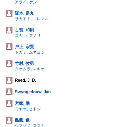
アライ, ケン
阪本, 是丸
サカモト, コレマル
古賀, 和則
コガ, カズノリ
戸上, 宗賢
トガミ, ムネヨシ
竹村, 牧男
タケムラ, マキオ
Reed, J. D.
Swyngedouw, Jan
宮家, 準
ミヤケ, ヒトシ
島薗, 進
シマゾノ, ススム