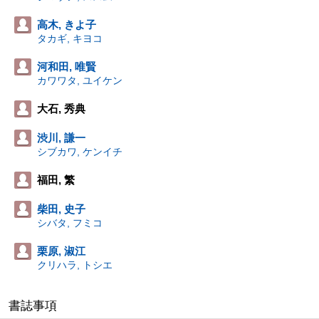
高木, きよ子
タカギ, キヨコ
河和田, 唯賢
カワワタ, ユイケン
大石, 秀典
渋川, 謙一
シブカワ, ケンイチ
福田, 繁
柴田, 史子
シバタ, フミコ
栗原, 淑江
クリハラ, トシエ
書誌事項