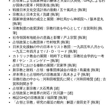
占領軍による国家神道の解体と天皇の人間化 : GHQによるわ
が国体の変革 / 阿部美哉 [執筆]
戦後日米文化交流計画の胎動 / 五十嵐武士 [執筆]
宗教法と日本文化 / 洗建 [執筆]
国家神道体制の成立と展開 : 神社局から神祇院へ / 阪本是丸
[執筆]
宗教制度の改変課程 : 宗教行政を中心として / 古賀和則 [執
筆]
社寺領国有地処分の意義と影響 / 戸上宗賢 [執筆]
占領政策と仏教団体 / 竹村牧男 [執筆]
日米文化接触の中の日本キリスト教団 : 一九四五年八月から
一九五二年四月まで / J・D・リード [執筆]
カトリック教会の展開・戦時下と戦後 : 宗教社会学的な一考
察 / ヤン・スィンゲドー [執筆]
占領下における修験の展開 / 宮家準 [執筆]
新宗教と敗戦・占領 : 修養団捧誠会の場合 / 島薗進 [執筆]
岸本博士と占領時代の宗教政策 / 高木きよ子 [執筆]
宗務行政の中から : 河和田唯賢氏に聞く / 河和田唯賢 [述] ; 古
賀和則聞き手
占領軍と新宗教 / 大石秀典 [述]
占領政策と神道界の対応 / 渋川謙一 [述]
検証GHQの宗教政策 / 福田繁 [執筆]
「占領と宗教」研究の最近の動向 : 解題 / 柴田史子 [執筆]