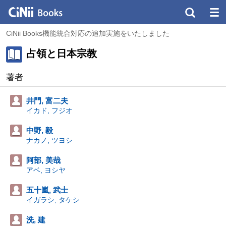
CiNii Books機能統合対応の追加実施をいたしました
占領と日本宗教
著者
井門, 富二夫
イカド, フジオ
中野, 毅
ナカノ, ツヨシ
阿部, 美哉
アベ, ヨシヤ
五十嵐, 武士
イガラシ, タケシ
洗, 建