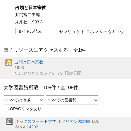
占領と日本宗教
井門富二夫編
未来社, 1993.8
タイトル読み
センリョウ ト ニホン シュウキョウ
電子リソースにアクセスする 全
1
件
占領と日本宗教
1993
限定公開
NDLデジタルコレクション
大学図書館所蔵
108
件 /
全
108
件
すべての地域
すべての図書館
OPACリンクあり
オックスフォード大学 ボドリアン図書館
BJL
Jap.e.14293