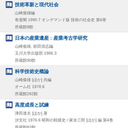
技術革新と現代社会
山崎俊雄編
有斐閣
1990.7
オンデマンド版
技術の社会史 第6巻
所蔵館8館
日本の産業遺産 : 産業考古学研究
山崎俊雄, 前田清志編
玉川大学出版部
1986.3
所蔵館90館
科学技術史概論
山崎俊雄 [ほか] 共編
オーム社
1978.6
所蔵館282館
高度成長と試練
津田達夫 [ほか] 著
汐文社
1976.6
昭和の戦後史 / 家永三郎 [ほか] 編 第4巻
所蔵館82館