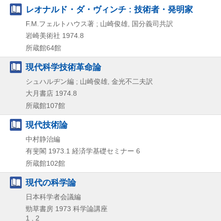
レオナルド・ダ・ヴィンチ : 技術者・発明家
F.M.フェルトハウス著 ; 山崎俊雄, 国分義司共訳
岩崎美術社
1974.8
所蔵館64館
現代科学技術革命論
シュハルヂン編 ; 山崎俊雄, 金光不二夫訳
大月書店
1974.8
所蔵館107館
現代技術論
中村静治編
有斐閣
1973.1
経済学基礎セミナー 6
所蔵館102館
現代の科学論
日本科学者会議編
勁草書房
1973
科学論講座
1 , 2