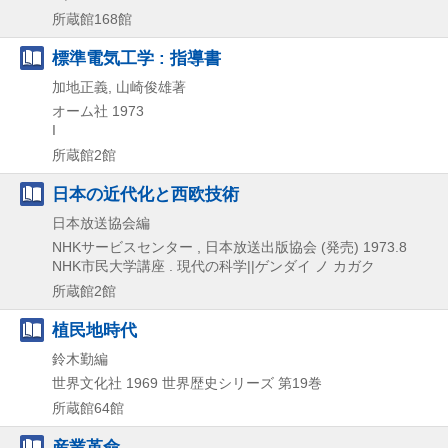
所蔵館168館
標準電気工学 : 指導書
加地正義, 山崎俊雄著
オーム社
1973
I
所蔵館2館
日本の近代化と西欧技術
日本放送協会編
NHKサービスセンター , 日本放送出版協会 (発売)
1973.8
NHK市民大学講座 . 現代の科学||ゲンダイ ノ カガク
所蔵館2館
植民地時代
鈴木勤編
世界文化社
1969
世界歴史シリーズ 第19巻
所蔵館64館
産業革命