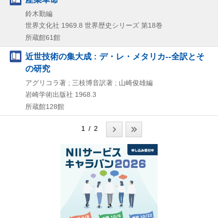
鈴木勤編
世界文化社
1969.8
世界歴史シリーズ 第18巻
所蔵館61館
近世技術の集大成 : デ・レ・メタリカ--全訳とそ
の研究
アグリコラ著 ; 三枝博音訳著 ; 山崎俊雄編
岩崎学術出版社
1968.3
所蔵館128館
1 / 2