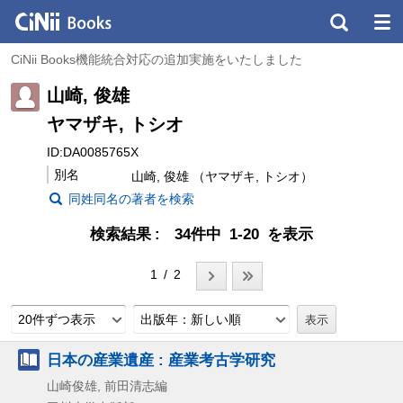
CiNii Books機能統合対応の追加実施をいたしました
山崎, 俊雄
ヤマザキ, トシオ
ID:DA0085765X
別名
山崎, 俊雄 （ヤマザキ, トシオ）
同姓同名の著者を検索
検索結果
34件中 1-20 を表示
1 / 2
20件ずつ表示
出版年：新しい順
日本の産業遺産 : 産業考古学研究
山崎俊雄, 前田清志編