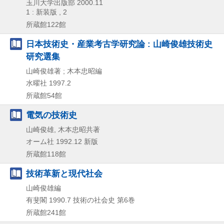
玉川大学出版部
2000.11
1 : 新装版 , 2
所蔵館122館
日本技術史・産業考古学研究論 : 山崎俊雄技術史
研究選集
山崎俊雄著 ; 木本忠昭編
水曜社
1997.2
所蔵館54館
電気の技術史
山崎俊雄, 木本忠昭共著
オーム社
1992.12
新版
所蔵館118館
技術革新と現代社会
山崎俊雄編
有斐閣
1990.7
技術の社会史 第6巻
所蔵館241館