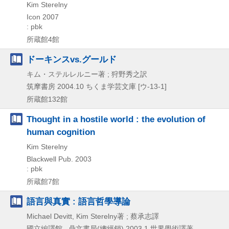
Kim Sterelny
Icon
2007
: pbk
所蔵館4館
ドーキンスvs.グールド
キム・ステルレルニー著 ; 狩野秀之訳
筑摩書房
2004.10
ちくま学芸文庫 [ウ-13-1]
所蔵館132館
Thought in a hostile world : the evolution of
human cognition
Kim Sterelny
Blackwell Pub.
2003
: pbk
所蔵館7館
語言與真實 : 語言哲學導論
Michael Devitt, Kim Sterelny著 ; 蔡承志譯
國立編譯館 , 鼎文書局(總經銷)
2003.1
世界學術譯著