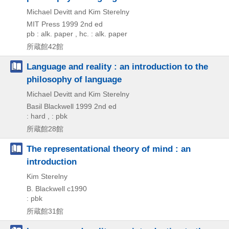
Michael Devitt and Kim Sterelny
MIT Press
1999
2nd ed
pb : alk. paper , hc. : alk. paper
所蔵館42館
Language and reality : an introduction to the
philosophy of language
Michael Devitt and Kim Sterelny
Basil Blackwell
1999
2nd ed
: hard , : pbk
所蔵館28館
The representational theory of mind : an
introduction
Kim Sterelny
B. Blackwell
c1990
: pbk
所蔵館31館