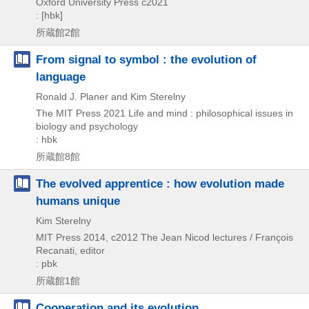
Oxford University Press
c2021
: [hbk]
所蔵館2館
From signal to symbol : the evolution of
language
Ronald J. Planer and Kim Sterelny
The MIT Press
2021
Life and mind : philosophical issues in
biology and psychology
: hbk
所蔵館8館
The evolved apprentice : how evolution made
humans unique
Kim Sterelny
MIT Press
2014, c2012
The Jean Nicod lectures / François
Recanati,
editor
: pbk
所蔵館1館
Cooperation and its evolution