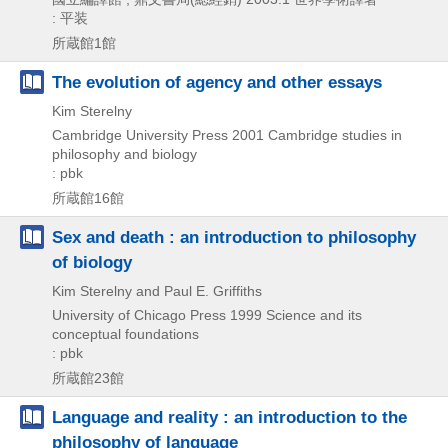
: 平装
所蔵館1館
The evolution of agency and other essays
Kim Sterelny
Cambridge University Press
2001
Cambridge studies in
philosophy and biology
: pbk
所蔵館16館
Sex and death : an introduction to philosophy
of biology
Kim Sterelny and Paul E. Griffiths
University of Chicago Press
1999
Science and its
conceptual foundations
: pbk
所蔵館23館
Language and reality : an introduction to the
philosophy of language