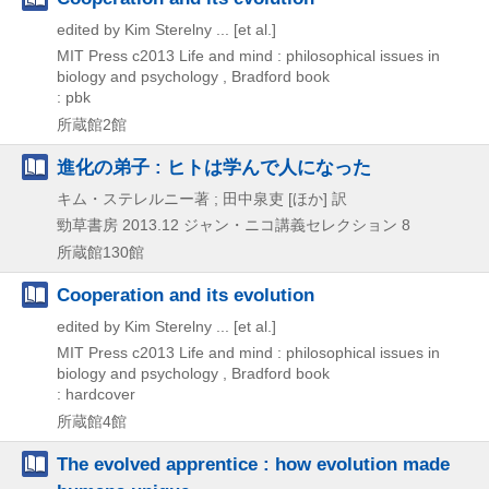
edited by Kim Sterelny ... [et al.]
MIT Press
c2013
Life and mind : philosophical issues in
biology and psychology , Bradford book
: pbk
所蔵館2館
進化の弟子 : ヒトは学んで人になった
キム・ステレルニー著 ; 田中泉吏 [ほか] 訳
勁草書房
2013.12
ジャン・ニコ講義セレクション 8
所蔵館130館
Cooperation and its evolution
edited by Kim Sterelny ... [et al.]
MIT Press
c2013
Life and mind : philosophical issues in
biology and psychology , Bradford book
: hardcover
所蔵館4館
The evolved apprentice : how evolution made