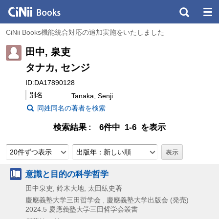
CiNii Books機能統合対応の追加実施をいたしました
田中, 泉吏
タナカ, センジ
ID:DA17890128
別名
Tanaka, Senji
同姓同名の著者を検索
検索結果
6件中 1-6 を表示
20件ずつ表示
出版年：新しい順
意識と目的の科学哲学
田中泉吏, 鈴木大地, 太田紘史著
慶應義塾大学三田哲学会 , 慶應義塾大学出版会 (発売)
2024.5
慶應義塾大学三田哲学会叢書