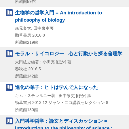
所蔵館59館
生物学の哲学入門 = An introduction to
philosophy of biology
森元良太, 田中泉吏著
勁草書房
2016.8
所蔵館219館
モラル・サイコロジー : 心と行動から探る倫理学
太田紘史編著 ; 小田亮 [ほか] 著
春秋社
2016.5
所蔵館142館
進化の弟子 : ヒトは学んで人になった
キム・ステレルニー著 ; 田中泉吏 [ほか] 訳
勁草書房
2013.12
ジャン・ニコ講義セレクション 8
所蔵館130館
入門科学哲学 : 論文とディスカッション =
Introduction to the philosophy of science :