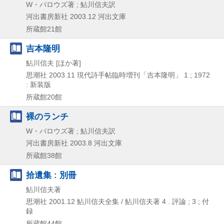
W・バロウズ著 ; 鮎川信夫訳
河出書房新社
2003.12
河出文庫
所蔵館21館
吉本隆明
鮎川信夫 [ほか著]
思潮社
2003.11
現代詩手帖臨時増刊「吉本隆明」 1 ; 1972
: 新装版
所蔵館20館
裸のランチ
W・バロウズ著 ; 鮎川信夫訳
河出書房新社
2003.8
河出文庫
所蔵館38館
拾遺集 : 別冊
鮎川信夫著
思潮社
2001.12
鮎川信夫全集 / 鮎川信夫著 4 . 評論 ; 3 ; 付
録
所蔵館44館