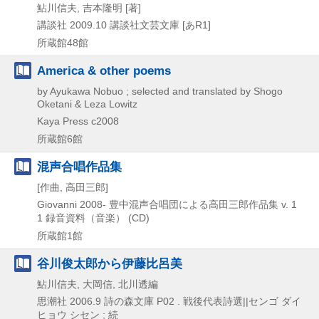
鮎川信夫, 吉本隆明 [著]
講談社
2009.10
講談社文芸文庫 [あR1]
所蔵館48館
America & other poems
by Ayukawa Nobuo ; selected and translated by Shogo
Oketani & Leza Lowitz
Kaya Press
c2008
所蔵館6館
混声合唱作品集
[作曲, 高田三郎]
Giovanni
2008-
豊中混声合唱団による高田三郎作品集 v. 1
1
録音資料（音楽） (CD)
所蔵館1館
谷川俊太郎から伊藤比呂美
鮎川信夫, 大岡信, 北川透編
思潮社
2006.9
詩の森文庫 P02 . 戦後代表詩選||センゴ ダイ
ヒョウ シセン ; 続