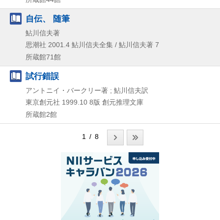
自伝、 随筆
鮎川信夫著
思潮社
2001.4
鮎川信夫全集 / 鮎川信夫著 7
所蔵館71館
試行錯誤
アントニイ・バークリー著 ; 鮎川信夫訳
東京創元社
1999.10
8版
創元推理文庫
所蔵館2館
1 / 8