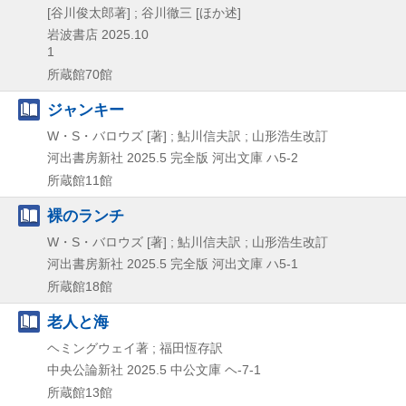
[谷川俊太郎著] ; 谷川徹三 [ほか述]
岩波書店
2025.10
1
所蔵館70館
ジャンキー
W・S・バロウズ [著] ; 鮎川信夫訳 ; 山形浩生改訂
河出書房新社
2025.5
完全版
河出文庫 ハ5-2
所蔵館11館
裸のランチ
W・S・バロウズ [著] ; 鮎川信夫訳 ; 山形浩生改訂
河出書房新社
2025.5
完全版
河出文庫 ハ5-1
所蔵館18館
老人と海
ヘミングウェイ著 ; 福田恆存訳
中央公論新社
2025.5
中公文庫 ヘ-7-1
所蔵館13館