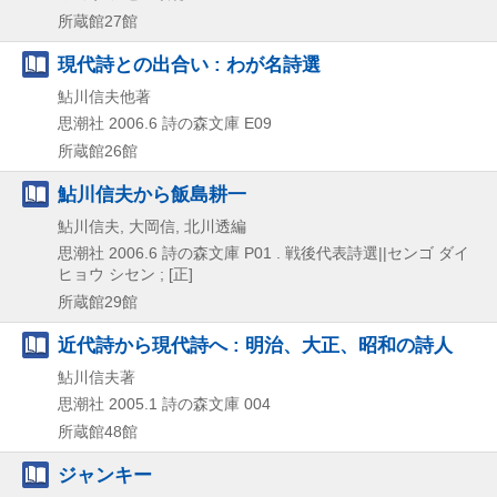
所蔵館27館
現代詩との出合い : わが名詩選
鮎川信夫他著
思潮社
2006.6
詩の森文庫 E09
所蔵館26館
鮎川信夫から飯島耕一
鮎川信夫, 大岡信, 北川透編
思潮社
2006.6
詩の森文庫 P01 . 戦後代表詩選||センゴ ダイ
ヒョウ シセン ; [正]
所蔵館29館
近代詩から現代詩へ : 明治、大正、昭和の詩人
鮎川信夫著
思潮社
2005.1
詩の森文庫 004
所蔵館48館
ジャンキー