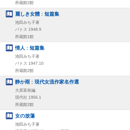
所蔵館2館
麗しき女體 : 短篇集
池田みち子著
パトス
1948.9
所蔵館1館
情人 : 短篇集
池田みち子著
パトス
1947.10
所蔵館2館
静か雨 : 現代女流作家名作選
大原富枝編
現代社
1956.1
所蔵館2館
女の放蕩
池田みち子著