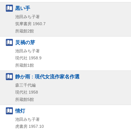
黒い手
池田みち子著
筑摩書房
1960.7
所蔵館2館
災禍の芽
池田みち子著
現代社
1958.9
所蔵館1館
静か雨 : 現代女流作家名作選
森三千代編
現代社
1958
所蔵館5館
情灯
池田みち子著
虎書房
1957.10