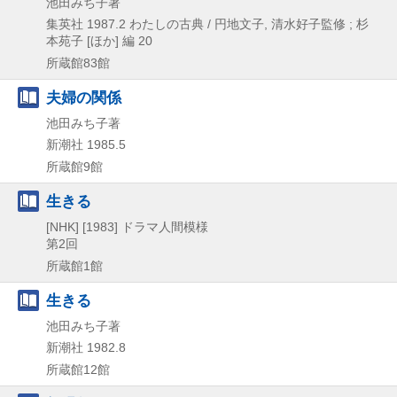
池田みち子著
集英社
1987.2
わたしの古典 / 円地文子,
清水好子監修 ; 杉
本苑子 [ほか] 編 20
所蔵館83館
夫婦の関係
池田みち子著
新潮社
1985.5
所蔵館9館
生きる
[NHK]
[1983]
ドラマ人間模様
第2回
所蔵館1館
生きる
池田みち子著
新潮社
1982.8
所蔵館12館