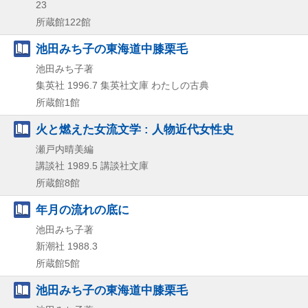
23
所蔵館122館
池田みち子の東海道中膝栗毛
池田みち子著
集英社
1996.7
集英社文庫 わたしの古典
所蔵館1館
火と燃えた女流文学 : 人物近代女性史
瀬戸内晴美編
講談社
1989.5
講談社文庫
所蔵館8館
年月の流れの底に
池田みち子著
新潮社
1988.3
所蔵館5館
池田みち子の東海道中膝栗毛