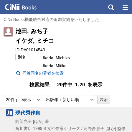
CiNii Books機能統合対応の追加実施をいたしました
池田, みち子
イケダ, ミチコ
ID:DA01014543
別名
Ikeda, Michiko
Ikeda, Mitiko
同姓同名の著者を検索
検索結果
20件中 1-20 を表示
20件ずつ表示
出版年：新しい順
現代秀作集
阿部光子 [ほか] 著
角川書店
1999.8
女性作家シリーズ / 河野多惠子 [ほか] 監修