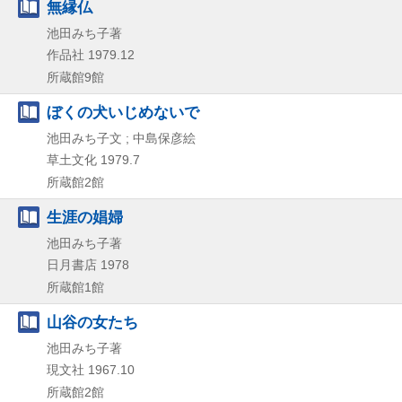
無縁仏
池田みち子著
作品社
1979.12
所蔵館9館
ぼくの犬いじめないで
池田みち子文 ; 中島保彦絵
草土文化
1979.7
所蔵館2館
生涯の娼婦
池田みち子著
日月書店
1978
所蔵館1館
山谷の女たち
池田みち子著
現文社
1967.10
所蔵館2館