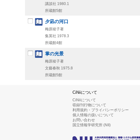
講談社
1980.1
所蔵館5館
夕凪の河口
梅原稜子著
集英社
1978.3
所蔵館4館
掌の光景
梅原稜子著
文藝春秋
1975.8
所蔵館5館
CiNiiについて
CiNiiについて
収録刊行物について
利用規約・プライバシーポリシー
個人情報の扱いについて
お問い合わせ
国立情報学研究所 (NII)