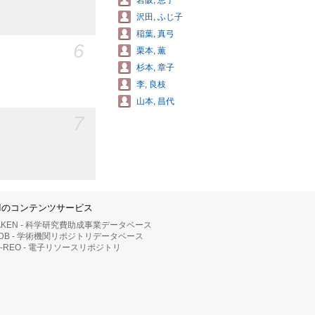
岩阪, 恵子
沢田, ふじ子
稲葉, 真弓
6
栗本, 薫
杉本, 章子
李, 良枝
山本, 昌代
7
IIのコンテンツサービス
AKEN - 科学研究費助成事業データベース
RDB - 学術機関リポジトリデータベース
II-REO - 電子リソースリポジトリ