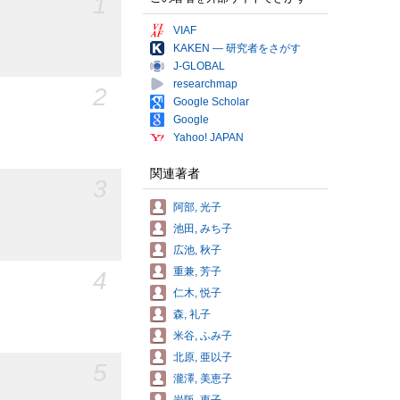
1
VIAF
KAKEN — 研究者をさがす
J-GLOBAL
researchmap
2
Google Scholar
Google
Yahoo! JAPAN
関連著者
3
阿部, 光子
池田, みち子
広池, 秋子
重兼, 芳子
4
仁木, 悦子
森, 礼子
米谷, ふみ子
北原, 亜以子
5
瀧澤, 美恵子