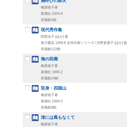
潮呼びの群火
梅原稜子著
新潮社
2004.9
所蔵館2館
現代秀作集
阿部光子 [ほか] 著
角川書店
1999.8
女性作家シリーズ / 河野多惠子 [ほか] 監
所蔵館122館
海の回廊
梅原稜子著
新潮社
1996.2
所蔵館19館
双身・四国山
梅原稜子著
新潮社
1984.5
所蔵館9館
渚には風もなくて
梅原稜子著