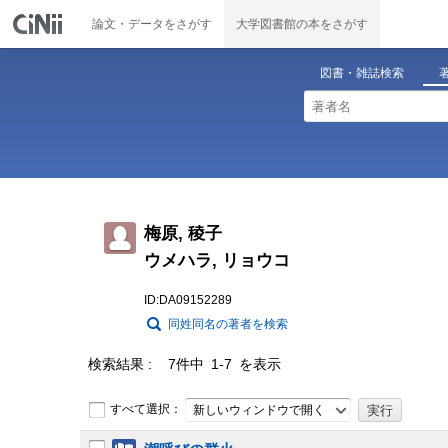
論文・データをさがす
大学図書館の本をさがす
図書・雑誌検索
梅原, 稜子
ウメハラ, リョウコ
ID:DA09152289
同姓同名の著者を検索
検索結果
7件中 1-7 を表示
すべて選択：
新しいウィンドウで開く