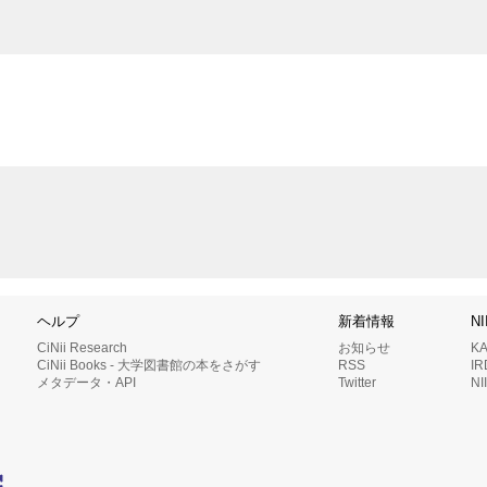
ヘルプ
新着情報
N
CiNii Research
お知らせ
K
CiNii Books - 大学図書館の本をさがす
RSS
I
メタデータ・API
Twitter
N