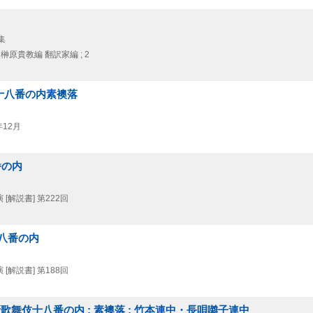
集
榊原貴教編 翻訳家編 ; 2
伎十八番の内素襖落
12月
番の内
[解説書] 第222回
十八番の内
[解説書] 第188回
. 新歌舞伎十八番の内 : 素襖落 : 竹本連中・長唄囃子連中