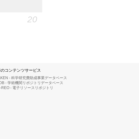
20
IIのコンテンツサービス
AKEN - 科学研究費助成事業データベース
RDB - 学術機関リポジトリデータベース
II-REO - 電子リソースリポジトリ