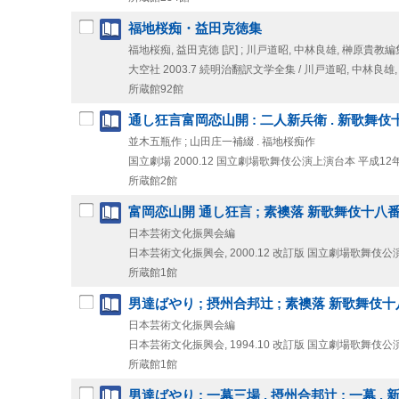
福地桜痴・益田克徳集
福地桜痴, 益田克徳 [訳] ; 川戸道昭, 中林良雄, 榊原貴教編
大空社
2003.7
続明治翻訳文学全集 / 川戸道昭,
中林良雄,
所蔵館92館
通し狂言富岡恋山開 : 二人新兵衛 . 新歌舞
並木五瓶作 ; 山田庄一補綴 . 福地桜痴作
国立劇場
2000.12
国立劇場歌舞伎公演上演台本 平成12年
所蔵館2館
富岡恋山開 通し狂言 ; 素襖落 新歌舞伎十八
日本芸術文化振興会編
日本芸術文化振興会, 2000.12
改訂版
国立劇場歌舞伎公演 
所蔵館1館
男達ばやり ; 摂州合邦辻 ; 素襖落 新歌舞伎
日本芸術文化振興会編
日本芸術文化振興会, 1994.10
改訂版
国立劇場歌舞伎公演 
所蔵館1館
男達ばやり : 一幕三場 . 摂州合邦辻 : 一幕 