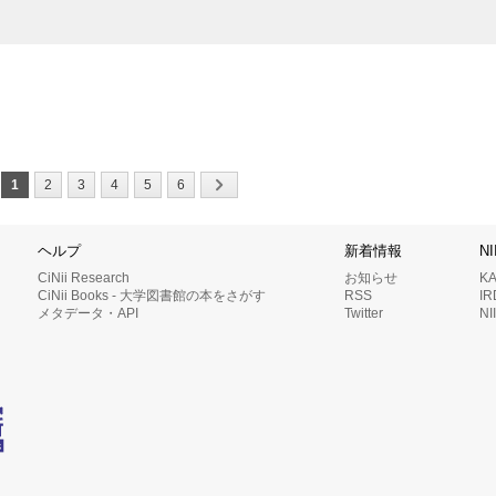
1
2
3
4
5
6
ヘルプ
新着情報
N
CiNii Research
お知らせ
K
CiNii Books - 大学図書館の本をさがす
RSS
I
メタデータ・API
Twitter
N