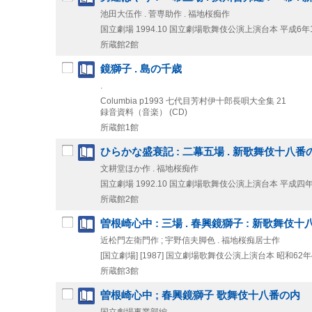
池田大伍作 . 菅専助作 . 福地桜痴作
国立劇場
1994.10
国立劇場歌舞伎公演上演台本 平成6年
所蔵館2館
鏡獅子 . 島の千歳
.
Columbia
p1993
七代目芳村伊十郎長唄大全集 21
録音資料（音楽） (CD)
所蔵館1館
ひらかな盛衰記 : 二幕五場 . 新歌舞伎十八番
文耕堂ほか作 . 福地桜痴作
国立劇場
1992.10
国立劇場歌舞伎公演上演台本 平成四
所蔵館2館
曽根崎心中 : 三場 . 春興鏡獅子 : 新歌舞伎十
近松門左衛門作 ; 宇野信夫脚色 . 福地桜痴居士作
[国立劇場]
[1987]
国立劇場歌舞伎公演上演台本 昭和62年
所蔵館3館
曽根崎心中 ; 春興鏡獅子 歌舞伎十八番の内
国立劇場事業部編