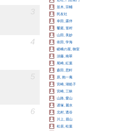
近松, 門左衛門
並木, 宗輔
3
民友社
幸田, 露伴
饗庭, 篁村
山田, 美妙
4
依田, 学海
嵯峨の屋, 御室
須藤, 南翠
尾崎, 紅葉
森田, 思軒
5
原, 抱一庵
宮崎, 湖処子
宮崎, 三昧
山路, 愛山
遅塚, 麗水
6
北村, 透谷
川上, 眉山
松居, 松葉