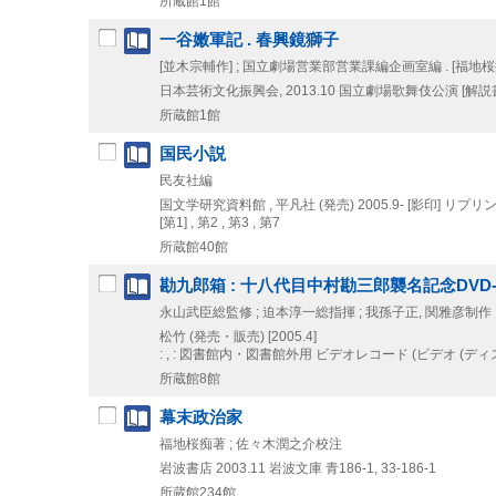
所蔵館1館
一谷嫩軍記 . 春興鏡獅子
[並木宗輔作] ; 国立劇場営業部営業課編企画室編 . [福地
日本芸術文化振興会, 2013.10
国立劇場歌舞伎公演 [解説書
所蔵館1館
国民小説
民友社編
国文学研究資料館 , 平凡社 (発売)
2005.9-
[影印]
リプリン
[第1] , 第2 , 第3 , 第7
所蔵館40館
勘九郎箱 : 十八代目中村勘三郎襲名記念DVD-
永山武臣総監修 ; 迫本淳一総指揮 ; 我孫子正, 関雅彦制作
松竹 (発売・販売)
[2005.4]
: , : 図書館内・図書館外用
ビデオレコード (ビデオ (ディス
所蔵館8館
幕末政治家
福地桜痴著 ; 佐々木潤之介校注
岩波書店
2003.11
岩波文庫 青186-1,
33-186-1
所蔵館234館