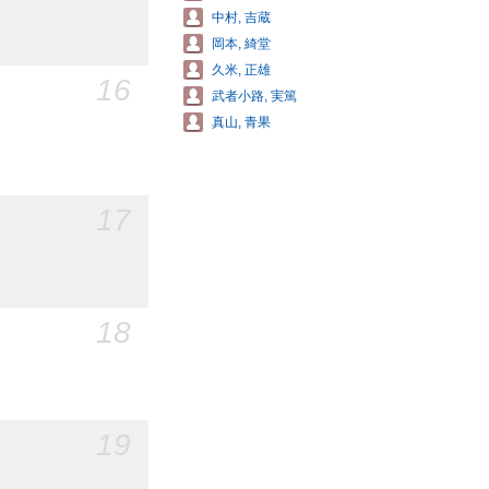
中村, 吉蔵
岡本, 綺堂
久米, 正雄
16
武者小路, 実篤
真山, 青果
17
18
19