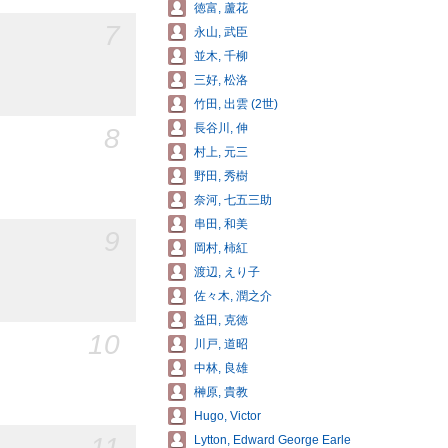
徳富, 蘆花
7
永山, 武臣
並木, 千柳
三好, 松洛
竹田, 出雲 (2世)
長谷川, 伸
8
村上, 元三
野田, 秀樹
奈河, 七五三助
串田, 和美
9
岡村, 柿紅
渡辺, えり子
佐々木, 潤之介
益田, 克徳
10
川戸, 道昭
中林, 良雄
榊原, 貴教
Hugo, Victor
11
Lytton, Edward George Earle