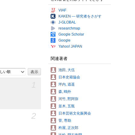
VIAF
KAKEN — 研究者をさがす
J-GLOBAL
researchmap
Google Scholar
Google
Yahoo! JAPAN
関連著者
池田, 大伍
しい順
日本史籍協会
1
坪内, 逍遥
森, 鴎外
河竹, 黙阿弥
並木, 五瓶
2
日本芸術文化振興会
菅, 専助
杵屋, 正次郎