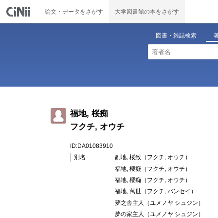
論文・データをさがす
大学図書館の本をさがす
図書・雑誌検索
福地, 桜痴
フクチ, オウチ
ID:DA01083910
別名
副地, 桜致（フクチ, オウチ）
福地, 櫻癡（フクチ, オウチ）
福地, 櫻痴（フクチ, オウチ）
福地, 萬世（フクチ, バンセイ）
夢之舎主人（ユメノヤ シュジン）
夢の家主人（ユメノヤ シュジン）