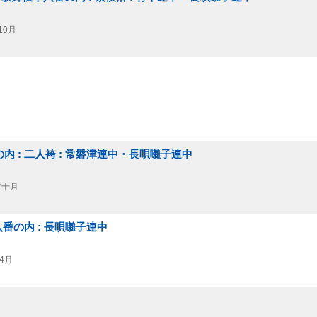
10月
の内 : 二人袴 : 常磐津連中・長唄囃子連中
年十月
八番の内 : 長唄囃子連中
4月