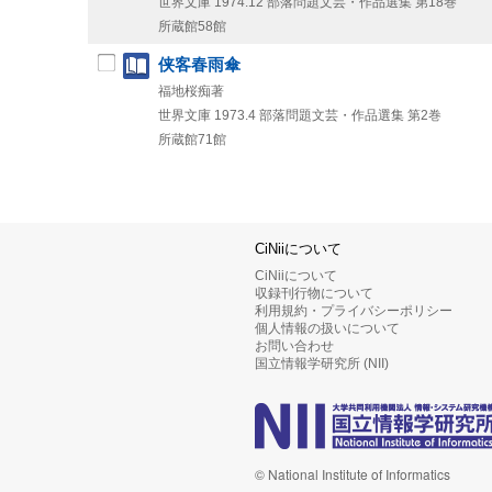
世界文庫
1974.12
部落問題文芸・作品選集 第18巻
所蔵館58館
侠客春雨傘
福地桜痴著
世界文庫
1973.4
部落問題文芸・作品選集 第2巻
所蔵館71館
CiNiiについて
CiNiiについて
収録刊行物について
利用規約・プライバシーポリシー
個人情報の扱いについて
お問い合わせ
国立情報学研究所 (NII)
© National Institute of Informatics