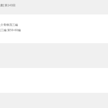
] 第143回
屋彌之介青柳茂三編
編 第59-60編