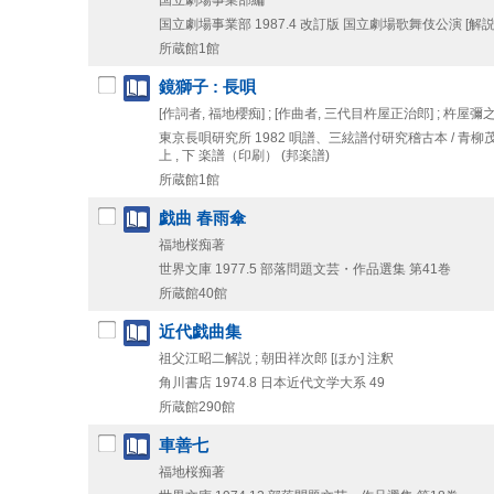
国立劇場事業部
1987.4
改訂版
国立劇場歌舞伎公演 [解説書
所蔵館1館
鏡獅子 : 長唄
[作詞者, 福地櫻痴] ; [作曲者, 三代目杵屋正治郎] ; 杵
東京長唄研究所
1982
唄譜、三絃譜付研究稽古本 / 青柳茂三
上 , 下
楽譜（印刷） (邦楽譜)
所蔵館1館
戯曲 春雨傘
福地桜痴著
世界文庫
1977.5
部落問題文芸・作品選集 第41巻
所蔵館40館
近代戯曲集
祖父江昭二解説 ; 朝田祥次郎 [ほか] 注釈
角川書店
1974.8
日本近代文学大系 49
所蔵館290館
車善七
福地桜痴著