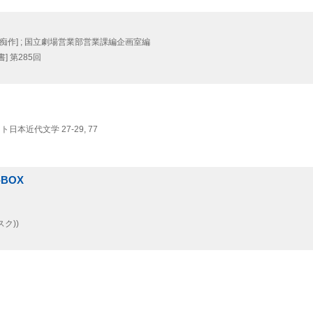
桜痴作] ; 国立劇場営業部営業課編企画室編
] 第285回
ト日本近代文学 27-29,
77
BOX
ク))