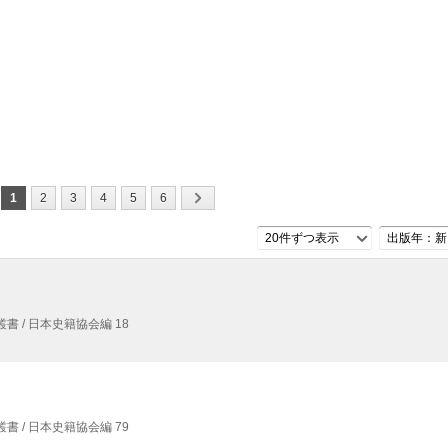
1
2
3
4
5
6
20件ずつ表示
出版年：新
書 / 日本史籍協会編 18
書 / 日本史籍協会編 79