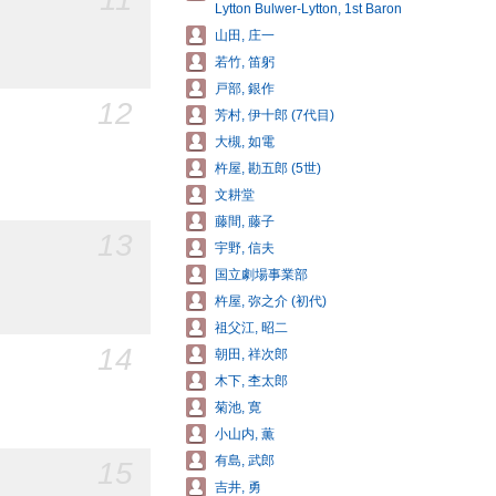
Lytton Bulwer-Lytton, 1st Baron
山田, 庄一
若竹, 笛躬
戸部, 銀作
12
芳村, 伊十郎 (7代目)
大槻, 如電
杵屋, 勘五郎 (5世)
文耕堂
藤間, 藤子
13
宇野, 信夫
国立劇場事業部
杵屋, 弥之介 (初代)
祖父江, 昭二
14
朝田, 祥次郎
木下, 杢太郎
菊池, 寛
小山内, 薫
有島, 武郎
15
吉井, 勇