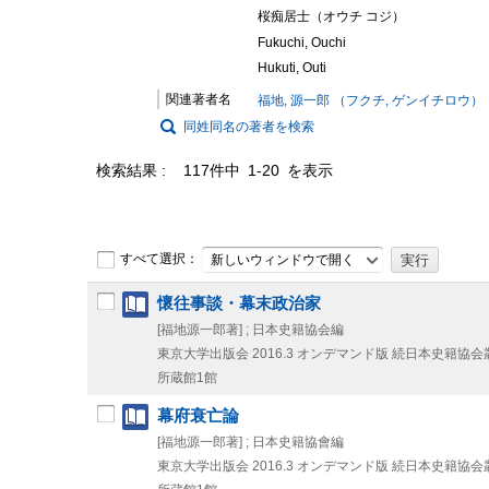
桜痴居士（オウチ コジ）
Fukuchi, Ouchi
Hukuti, Outi
関連著者名
福地, 源一郎 （フクチ, ゲンイチロウ）
同姓同名の著者を検索
検索結果
117件中 1-20 を表示
すべて選択：
新しいウィンドウで開く
懷往事談・幕末政治家
[福地源一郎著] ; 日本史籍協会編
東京大学出版会
2016.3
オンデマンド版
続日本史籍協会叢
所蔵館1館
幕府衰亡論
[福地源一郎著] ; 日本史籍協會編
東京大学出版会
2016.3
オンデマンド版
続日本史籍協会叢