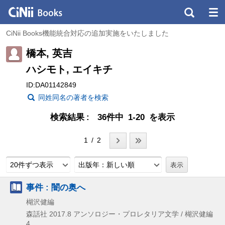
CiNii Books機能統合対応の追加実施をいたしました
橋本, 英吉
ハシモト, エイキチ
ID:DA01142849
同姓同名の著者を検索
検索結果
36件中 1-20 を表示
1 / 2
20件ずつ表示
出版年：新しい順
事件 : 闇の奥へ
楜沢健編
森話社
2017.8
アンソロジー・プロレタリア文学 / 楜沢健編
4