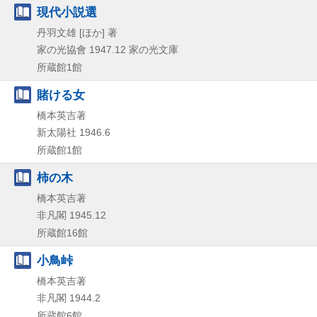
現代小説選
丹羽文雄 [ほか] 著
家の光協會
1947.12
家の光文庫
所蔵館1館
賭ける女
橋本英吉著
新太陽社
1946.6
所蔵館1館
柿の木
橋本英吉著
非凡閣
1945.12
所蔵館16館
小鳥峠
橋本英吉著
非凡閣
1944.2
所蔵館6館