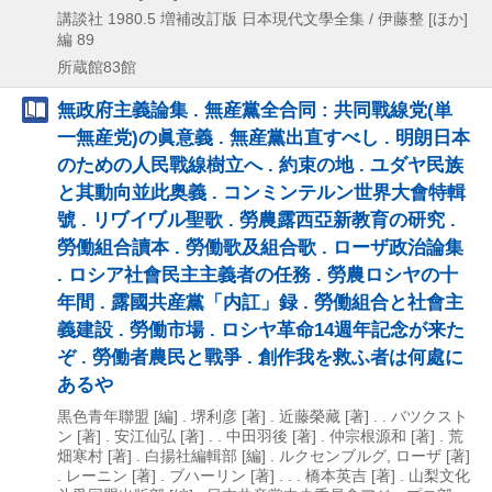
講談社
1980.5
増補改訂版
日本現代文學全集 / 伊藤整 [ほか]
編 89
所蔵館83館
無政府主義論集 . 無産黨全合同 : 共同戰線党(単
一無産党)の眞意義 . 無産黨出直すべし . 明朗日本
のための人民戰線樹立へ . 約束の地 . ユダヤ民族
と其動向並此奥義 . コンミンテルン世界大會特輯
號 . リヷイヷル聖歌 . 勞農露西亞新教育の研究 .
勞働組合讀本 . 勞働歌及組合歌 . ローザ政治論集
. ロシア社會民主主義者の任務 . 勞農ロシヤの十
年間 . 露國共産黨「内訌」録 . 勞働組合と社會主
義建設 . 勞働市場 . ロシヤ革命14週年記念が来た
ぞ . 勞働者農民と戰爭 . 創作我を救ふ者は何處に
あるや
黒色青年聯盟 [編] . 堺利彦 [著] . 近藤榮藏 [著] . . バツクスト
ン [著] . 安江仙弘 [著] . . 中田羽後 [著] . 仲宗根源和 [著] . 荒
畑寒村 [著] . 白揚社編輯部 [編] . ルクセンブルグ, ローザ [著]
. レーニン [著] . ブハーリン [著] . . . 橋本英吉 [著] . 山梨文化