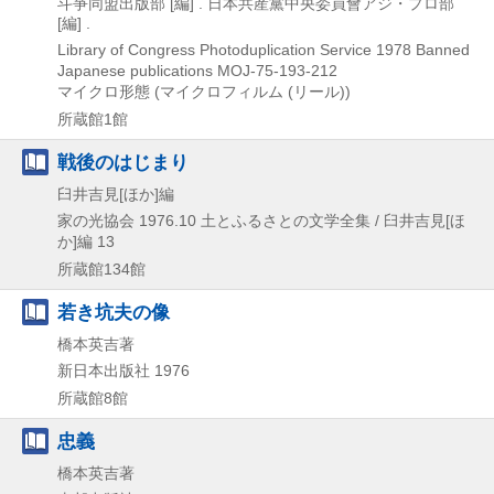
斗爭同盟出版部 [編] . 日本共産黨中央委員會アジ・プロ部
[編] .
Library of Congress Photoduplication Service
1978
Banned
Japanese publications MOJ-75-193-212
マイクロ形態 (マイクロフィルム (リール))
所蔵館1館
戦後のはじまり
臼井吉見[ほか]編
家の光協会
1976.10
土とふるさとの文学全集 / 臼井吉見[ほ
か]編 13
所蔵館134館
若き坑夫の像
橋本英吉著
新日本出版社
1976
所蔵館8館
忠義
橋本英吉著