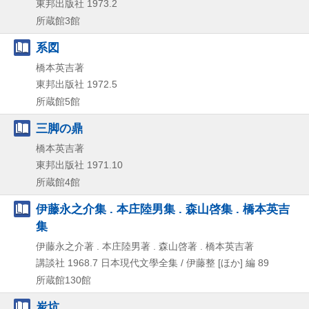
東邦出版社
1973.2
所蔵館3館
系図
橋本英吉著
東邦出版社
1972.5
所蔵館5館
三脚の鼎
橋本英吉著
東邦出版社
1971.10
所蔵館4館
伊藤永之介集 . 本庄陸男集 . 森山啓集 . 橋本英吉
集
伊藤永之介著 . 本庄陸男著 . 森山啓著 . 橋本英吉著
講談社
1968.7
日本現代文學全集 / 伊藤整 [ほか] 編 89
所蔵館130館
炭坑