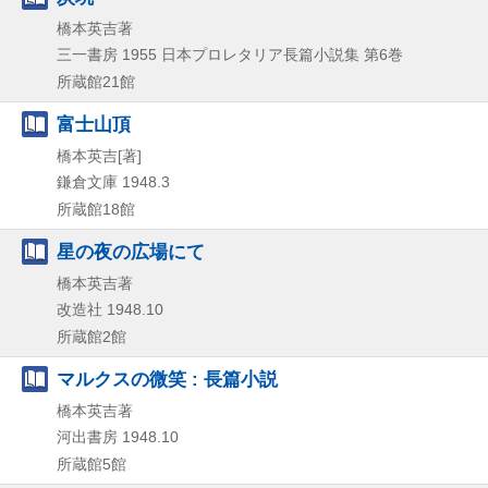
橋本英吉著
三一書房
1955
日本プロレタリア長篇小説集 第6巻
所蔵館21館
富士山頂
橋本英吉[著]
鎌倉文庫
1948.3
所蔵館18館
星の夜の広場にて
橋本英吉著
改造社
1948.10
所蔵館2館
マルクスの微笑 : 長篇小説
橋本英吉著
河出書房
1948.10
所蔵館5館