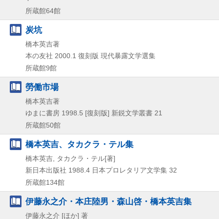
所蔵館64館
炭坑
橋本英吉著
本の友社
2000.1
復刻版
現代暴露文学選集
所蔵館9館
勞働市場
橋本英吉著
ゆまに書房
1998.5
[復刻版]
新鋭文学叢書 21
所蔵館50館
橋本英吉、タカクラ・テル集
橋本英吉, タカクラ・テル[著]
新日本出版社
1988.4
日本プロレタリア文学集 32
所蔵館134館
伊藤永之介・本庄陸男・森山啓・橋本英吉集
伊藤永之介 [ほか] 著