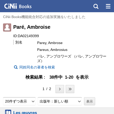
CiNii Books機能統合対応の追加実施をいたしました
Paré, Ambroise
ID:DA02149399
別名
Parey, Ambrose
Pareus, Ambrosius
パレ, アンブロワーズ （パレ, アンブロワー
ズ）
同姓同名の著者を検索
検索結果
38件中 1-20 を表示
1 / 2
20件ずつ表示
出版年：新しい順
Les œuvres