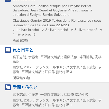
Ambroise Paré ; édition critique par Evelyne Berriot-
Salvadore, Jean Céard et Guylaine Pineau ; sous la
direction d'Evelyne Berriot-Salvadore
Classiques Garnier
2019
Textes de la Renaissance / sous
la direction de Claude Blum 220-223
v. 1 : livre broché , v. 2 : livre broché , v. 3 : livre broché , v.
4 : livre broché
所蔵館3館
旅と日常と
宮下志朗, 伊藤進, 平野隆文編訳 ; 斎藤広信, 篠田勝英, 高橋
薫訳
白水社
2017.6
フランス・ルネサンス文学集 / 宮下志朗,
伊
藤進,
平野隆文編訳 ; 江口修 [ほか] 訳 3
所蔵館83館
学問と信仰と
宮下志朗, 伊藤進, 平野隆文編訳 ; 江口修 [ほか] 訳
白水社
2015.3
フランス・ルネサンス文学集 / 宮下志朗,
伊
藤進,
平野隆文編訳 ; 江口修 [ほか] 訳 1