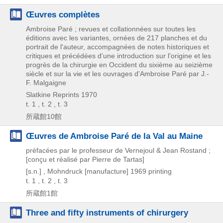
Œuvres complètes
Ambroise Paré ; revues et collationnées sur toutes les
éditions avec les variantes, ornées de 217 planches et du
portrait de l'auteur, accompagnées de notes historiques et
critiques et précédées d'une introduction sur l'origine et les
progrès de la chirurgie en Occident du sixième au seizième
siècle et sur la vie et les ouvrages d'Ambroise Paré par J.-
F. Malgaigne
Slatkine Reprints
1970
t. 1 , t. 2 , t. 3
所蔵館10館
Œuvres de Ambroise Paré de la Val au Maine
préfacées par le professeur de Vernejoul & Jean Rostand ;
[conçu et réalisé par Pierre de Tartas]
[s.n.] , Mohndruck [manufacture]
1969 printing
t. 1 , t. 2 , t. 3
所蔵館1館
Three and fifty instruments of chirurgery