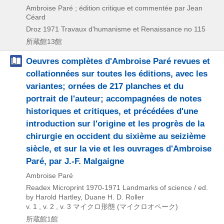
Ambroise Paré ; édition critique et commentée par Jean
Céard
Droz
1971
Travaux d'humanisme et Renaissance no 115
所蔵館13館
Oeuvres complètes d'Ambroise Paré revues et
collationnées sur toutes les éditions, avec les
variantes; ornées de 217 planches et du
portrait de l'auteur; accompagnées de notes
historiques et critiques, et précédées d'une
introduction sur l'origine et les progrès de la
chirurgie en occident du sixième au seizième
siècle, et sur la vie et les ouvrages d'Ambroise
Paré, par J.-F. Malgaigne
Ambroise Paré
Readex Microprint
1970-1971
Landmarks of science / ed.
by Harold Hartley,
Duane H. D. Roller
v. 1 , v. 2 , v. 3
マイクロ形態 (マイクロオペーク)
所蔵館1館