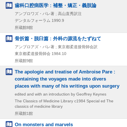
歯科口腔病医学 : 補整・矯正・義肢論
アンブロワズ・パレ著 ; 高山直秀訳注
デンタルフォーラム
1990.9
所蔵館8館
骨折篇・脱臼篇 : 外科の源流をたずねて
アンブロアズ・パレ著 ; 東京都柔道接骨師会訳
東京都柔道接骨師会
1984.10
所蔵館9館
The apologie and treatise of Ambroise Pare :
containing the voyages made into divers
places with many of his writings upon surgery
edited and with an introduction by Geoffrey Keynes
The Classics of Medicine Library
c1984
Special ed
The
classics of medicine library
所蔵館1館
On monsters and marvels