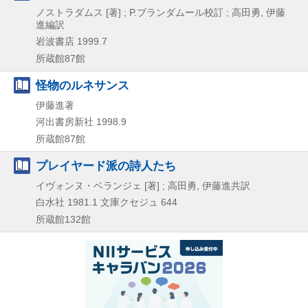
ノストラダムス [著] ; P.ブランダムール校訂 ; 高田勇, 伊藤
進編訳
岩波書店
1999.7
所蔵館87館
怪物のルネサンス
伊藤進著
河出書房新社
1998.9
所蔵館87館
プレイヤード派の詩人たち
イヴォンヌ・ベランジェ [著] ; 高田勇, 伊藤進共訳
白水社
1981.1
文庫クセジュ 644
所蔵館132館