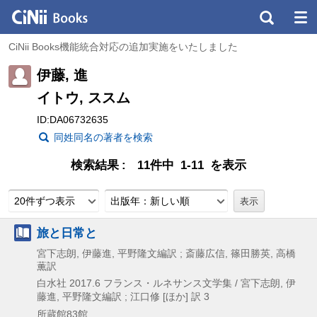
CiNii Books機能統合対応の追加実施をいたしました
伊藤, 進
イトウ, ススム
ID:DA06732635
同姓同名の著者を検索
検索結果
11件中 1-11 を表示
20件ずつ表示
出版年：新しい順
旅と日常と
宮下志朗, 伊藤進, 平野隆文編訳 ; 斎藤広信, 篠田勝英, 高橋
薫訳
白水社
2017.6
フランス・ルネサンス文学集 / 宮下志朗,
伊
藤進,
平野隆文編訳 ; 江口修 [ほか] 訳 3
所蔵館83館