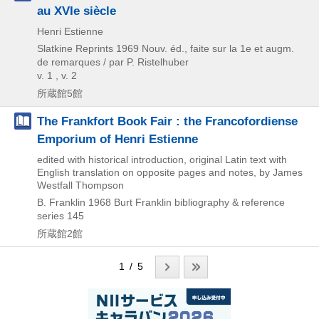
au XVIe siècle
Henri Estienne
Slatkine Reprints
1969
Nouv. éd., faite sur la 1e et augm.
de remarques / par P. Ristelhuber
v. 1 , v. 2
所蔵館5館
The Frankfort Book Fair : the Francofordiense
Emporium of Henri Estienne
edited with historical introduction, original Latin text with
English translation on opposite pages and notes, by James
Westfall Thompson
B. Franklin
1968
Burt Franklin bibliography & reference
series 145
所蔵館2館
1 / 5