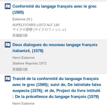
Conformité du langage françois avec le grec
(1565)
Estienne (H.)
AUPELF/CNRS
c1972
ALF 146
マイクロ形態 (マイクロフィッシュ)
所蔵館1館
Deux dialogues du nouveau langage françois
italianizé, (1578)
Henri Estienne
Slatkine Reprints
1972
所蔵館1館
Traicté de la conformité du language françois
avec le grec (1565); suivi de, De latinitate falso
suspecta (1576); et de, Project du livre intitulé
: De la précellence du langage françois (1579)
Henri Estienne