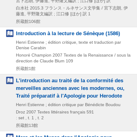
宮下志朗, 伊藤進, 平野隆文編訳 ; 江口修 [ほか] 訳
白水社
2015.3
フランス・ルネサンス文学集 / 宮下志朗,
伊
藤進,
平野隆文編訳 ; 江口修 [ほか] 訳 1
所蔵館106館
Introduction à la lecture de Sénèque (1586)
Henri Estienne ; édition critique, texte et traduction par
Denise Carabin
Honoré Champion
2007
Textes de la Renaissance / sous la
direction de Claude Blum 109
所蔵館1館
L'introduction au traité de la conformité des
merveilles anciennes avec les modernes, ou,
Traité préparatif à l'Apologie pour Herodote
Henri Estienne ; édition critique par Bénédicte Boudou
Droz
2007
Textes littéraires français 591
: set , t. 1 , t. 2
所蔵館13館