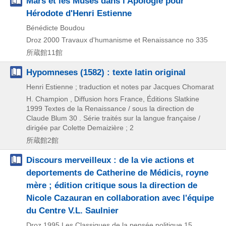
Mars et les Muses dans l'Apologie pour
Hérodote d'Henri Estienne
Bénédicte Boudou
Droz
2000
Travaux d'humanisme et Renaissance no 335
所蔵館11館
Hypomneses (1582) : texte latin original
Henri Estienne ; traduction et notes par Jacques Chomarat
H. Champion , Diffusion hors France, Éditions Slatkine
1999
Textes de la Renaissance / sous la direction de
Claude Blum 30 . Série traités sur la langue française /
dirigée par Colette Demaizière ; 2
所蔵館2館
Discours merveilleux : de la vie actions et
deportements de Catherine de Médicis, royne
mère ; édition critique sous la direction de
Nicole Cazauran en collaboration avec l'équipe
du Centre V.L. Saulnier
Droz
1995
Les Classiques de la pensée politique 15