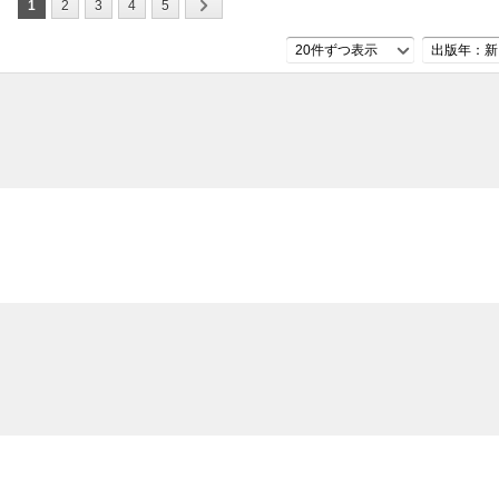
1
2
3
4
5
20件ずつ表示
出版年：新