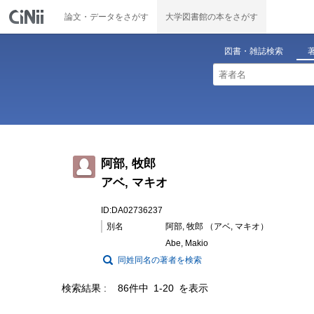
論文・データをさがす
大学図書館の本をさがす
図書・雑誌検索
阿部, 牧郎
アベ, マキオ
ID:DA02736237
別名
阿部, 牧郎 （アベ, マキオ）
Abe, Makio
同姓同名の著者を検索
検索結果
86件中 1-20 を表示