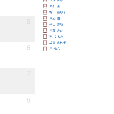
西澤, 保彦
大石, 圭
蛭田, 亜紗子
草凪, 優
5
平山, 夢明
内藤, みか
乾, くるみ
坂東, 眞砂子
6
団, 鬼六
7
8