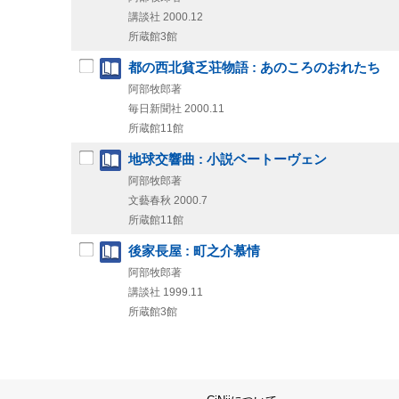
講談社
2000.12
所蔵館3館
都の西北貧乏荘物語 : あのころのおれたち
阿部牧郎著
毎日新聞社
2000.11
所蔵館11館
地球交響曲 : 小説ベートーヴェン
阿部牧郎著
文藝春秋
2000.7
所蔵館11館
後家長屋 : 町之介慕情
阿部牧郎著
講談社
1999.11
所蔵館3館