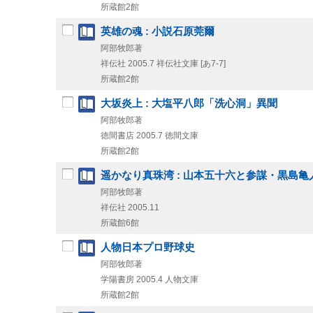
所蔵館2館
英雄の魂 : 小説石原莞爾
阿部牧郎著
祥伝社
2005.7
祥伝社文庫 [あ7-7]
所蔵館2館
大坂炎上 : 大塩平八郎「洗心洞」異聞
阿部牧郎著
徳間書店
2005.7
徳間文庫
所蔵館2館
遥かなり真珠湾 : 山本五十六と参謀・黒島亀
阿部牧郎著
祥伝社
2005.11
所蔵館6館
人物日本プロ野球史
阿部牧郎著
学陽書房
2005.4
人物文庫
所蔵館2館