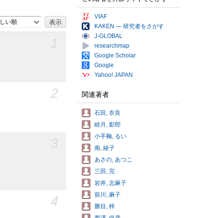
VIAF
しい順
KAKEN — 研究者をさがす
J-GLOBAL
1
researchmap
Google Scholar
Google
Yahoo! JAPAN
2
関連著者
石田, 衣良
睦月, 影郎
小手鞠, るい
3
南, 綾子
あさの, あつこ
三田, 完
岩井, 志麻子
前川, 麻子
4
勝目, 梓