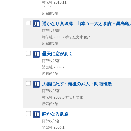
祥伝社
2010.11
上 , 下
所蔵館5館
遥かなり真珠湾 : 山本五十六と参謀・黒島亀人
阿部牧郎著
祥伝社
2009.7
祥伝社文庫 [あ7-9]
所蔵館1館
曇天に窓があく
阿部牧郎著
講談社
2008.7
所蔵館1館
大義に死す : 最後の武人・阿南惟幾
阿部牧郎著
祥伝社
2007.6
祥伝社文庫
所蔵館4館
静かなる凱旋
阿部牧郎著
講談社
2006.1