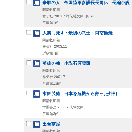
豪胆の人 : 帝国陸軍参謀長長勇伝 : 長編小説
阿部牧郎著
祥伝社
2003.7
祥伝社文庫 [あ7-6]
所蔵館1館
大義に死す : 最後の武士・阿南惟幾
阿部牧郎著
祥伝社
2003.11
所蔵館1館
英雄の魂 : 小説石原莞爾
阿部牧郎著
祥伝社
2001.7
所蔵館13館
東郷茂徳 : 日本を危機から救った外相
阿部牧郎著
学陽書房
2000.7
人物文庫
所蔵館3館
出合茶屋
阿部牧郎著