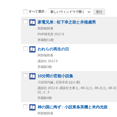
すべて選択：
新しいウィンドウで開く
家電兄弟 : 松下幸之助と井植歳男
阿部牧郎著
PHP研究所
2017.6
所蔵館11館
われらの再生の日
阿部牧郎著
講談社
2012.5
所蔵館3館
10分間の官能小説集
小説現代編 ; 石田衣良 [ほか著]
講談社
2012.6-
講談社文庫 [し-96-1],
[し-96-2],
[し-96-3]
[1] , 2 , 3
所蔵館4館
神の国に殉ず : 小説東条英機と米内光政
阿部牧郎著